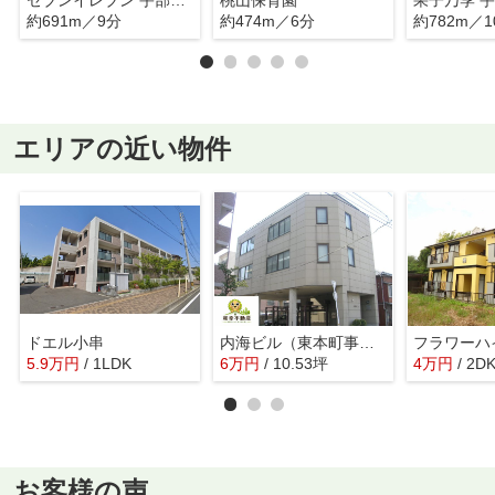
約691m／9分
約474m／6分
約782m／1
エリアの近い物件
ドエル小串
内海ビル（東本町事務所）
フラワーハ
5.9
万
円
/ 1LDK
6
万
円
/ 10.53坪
4
万
円
/ 2D
お客様の声