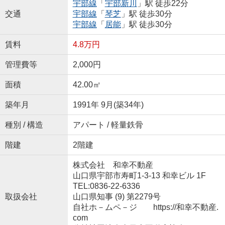
宇部線
「
宇部新川
」駅 徒歩22分
交通
宇部線
「
琴芝
」駅 徒歩30分
宇部線
「
居能
」駅 徒歩30分
賃料
4.8万円
管理費等
2,000円
面積
42.00㎡
築年月
1991年 9月(築34年)
種別 / 構造
アパート / 軽量鉄骨
階建
2階建
株式会社 和幸不動産
山口県宇部市寿町1-3-13 和幸ビル 1F
TEL:0836-22-6336
取扱会社
山口県知事 (9) 第2279号
自社ホ－ムペ－ジ https://和幸不動産.
com