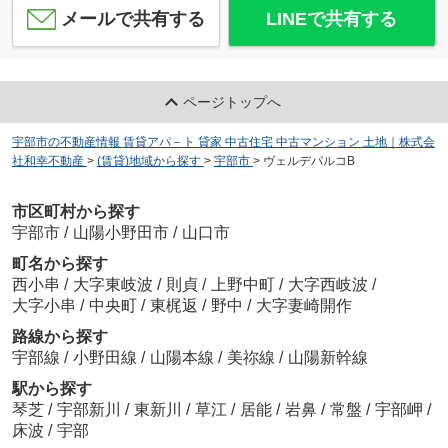
メールで共有する
LINEで共有する
ページトップへ
宇部市の不動産情報 賃貸アパ－ト 貸家 中古住宅 中古マンション 土地｜株式会
社和幸不動産
>
(賃貸)地域から探す
>
宇部市
>
ヴェルデパルコB
市区町村から探す
宇部市
/
山陽小野田市
/
山口市
町名から探す
西小串
/
大字東岐波
/
則貞
/
上野中町
/
大字西岐波
/
大字小串
/
中央町
/
東梶返
/
野中
/
大字妻崎開作
路線から探す
宇部線
/
小野田線
/
山陽本線
/
美祢線
/
山陽新幹線
駅から探す
琴芝
/
宇部新川
/
東新川
/
草江
/
居能
/
岩鼻
/
常盤
/
宇部岬
/
床波
/
宇部