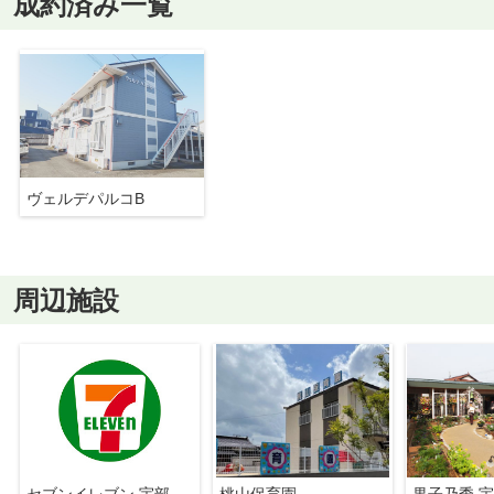
成約済み一覧
ヴェルデパルコB
周辺施設
セブンイレブン 宇部小串台店
桃山保育園