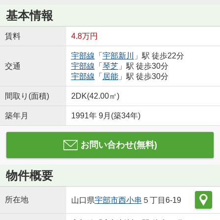
基本情報
賃料
4.8万円
宇部線
「
宇部新川
」駅 徒歩22分
交通
宇部線
「
琴芝
」駅 徒歩30分
宇部線
「
居能
」駅 徒歩30分
間取り(面積)
2DK(42.00㎡)
築年月
1991年 9月(築34年)
お問い合わせ(無料)
物件概要
所在地
山口県
宇部市
西小串
５丁目6-19