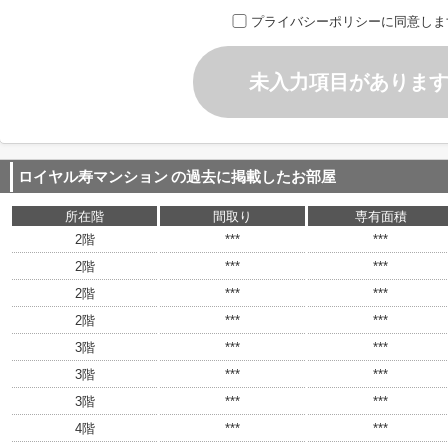
プライバシーポリシーに同意しま
未入力項目がありま
ロイヤル寿マンション
の過去に掲載したお部屋
所在階
間取り
専有面積
2階
***
***
2階
***
***
2階
***
***
2階
***
***
3階
***
***
3階
***
***
3階
***
***
4階
***
***