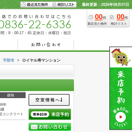
最終更新：2026年08月07日
00
00
件
件
最近見た物件
検討リスト
間：9：00-17：45
定休日：水曜日・祝日
>
宇部市
>
ロイヤル寿マンション
建物
空室情報へ
38年
階建
筋コンクリート