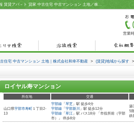
ロイヤル寿マンション／宇部市の不動産情報 賃貸アパ－ト 貸家 中古住宅 中古マンション 土地／株式会社和幸不動産
営業時
中古住宅 中古マンション 土地｜株式会社和幸不動産
>
(賃貸)地域から探す
ロイヤル寿マンション
所在地
交通
宇部線
「
琴芝
」駅 徒歩4分
築
山口県
宇部市
寿町
１丁目2-
宇部線
「
宇部新川
」駅 徒歩12分
5
13
宇部線
「
草江
」駅 バス18分 「市役所前（宇部
鉄
市）」 停歩8分