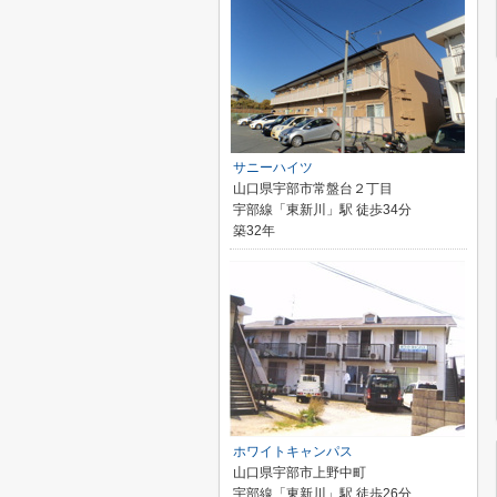
サニーハイツ
山口県宇部市常盤台２丁目
宇部線「東新川」駅 徒歩34分
築32年
ホワイトキャンパス
山口県宇部市上野中町
宇部線「東新川」駅 徒歩26分