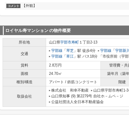
【外観】
コメント
ロイヤル寿マンション
の物件概要
所在地
山口県
宇部市
寿町
１丁目2-13
宇部線
「
琴芝
」駅 徒歩4分
宇部線
「
宇部新
交通
宇部線
「
草江
」駅 バス18分 「市役所前（宇部
賃料
2.8万円
管理費・共
面積
24.70㎡
築年月（築
種別/構造
アパート / 鉄筋コンクリート
階建
株式会社 和幸不動産
山口県宇部市寿町1-3-
山口県知事 (9) 第2279号 自社ホ－ムペ－ジ ht
取扱会社
公益社団法人全日本不動産協会