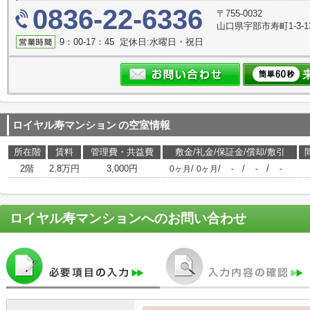
0836-22-6336
〒755-0032
山口県宇部市寿町1-3-1
9：00-17：45 定休日:水曜日・祝日
ロイヤル寿マンション
の空室情報
所在階
賃料
管理費・共益費
敷金/礼金/保証金/償却/敷引
2階
2.8万円
3,000円
/
/
/
/
0ヶ月
0ヶ月
-
-
-
ロイヤル寿マンション
へのお問い合わせ