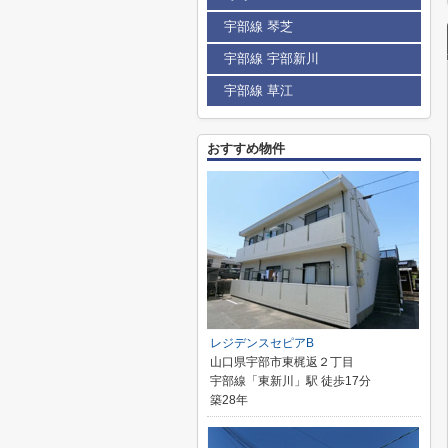
宇部線 琴芝
宇部線 宇部新川
宇部線 草江
おすすめ物件
レジデンスセピアB
山口県宇部市東梶返２丁目
宇部線「東新川」駅 徒歩17分
築28年