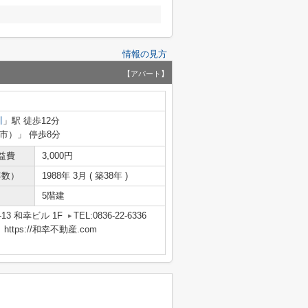
情報の見方
【アパート】
川
」駅 徒歩12分
市）」 停歩8分
益費
3,000円
年数）
1988年 3月 ( 築38年 )
5階建
13 和幸ビル 1F
TEL:0836-22-6336
tps://和幸不動産.com