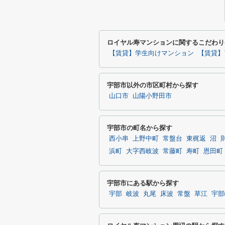
ロイヤル寿マンションに関するこだわり
【賃貸】学生向けマンション
【賃貸】
宇部市以外の市区町村から探す
山口市
山陽小野田市
宇部市の町名から探す
西小串
上野中町
常盤台
東梶返
沼
浜町
大字西岐波
常藤町
寿町
恩田町
宇部市にある駅から探す
宇部
岐波
丸尾
床波
常盤
草江
宇部