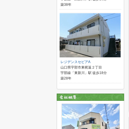
築38年
レジデンスセピアA
山口県宇部市東梶返２丁目
宇部線「東新川」駅 徒歩18分
築28年