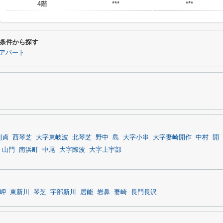
4階
***
***
条件から探す
アパート
則貞
西琴芝
大字東岐波
北琴芝
野中
島
大字小串
大字妻崎開作
中村
開
山門
南浜町
中尾
大字際波
大字上宇部
岬
東新川
琴芝
宇部新川
居能
岩鼻
妻崎
長門長沢