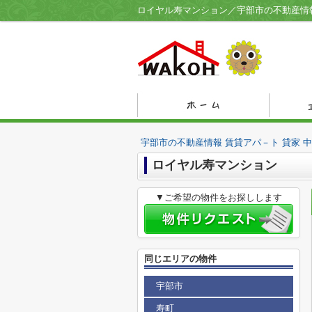
宇部市の不動産情報 賃貸アパ－ト 貸家 
ロイヤル寿マンション
▼ご希望の物件をお探しします
同じエリアの物件
宇部市
寿町