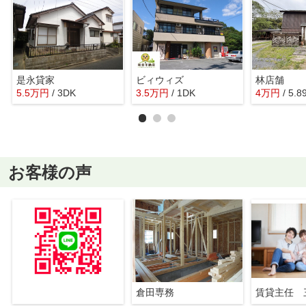
是永貸家
ビィウィズ
林店舗
5.5
万
円
/ 3DK
3.5
万
円
/ 1DK
4
万
円
/ 5.
お客様の声
倉田専務
賃貸主任 