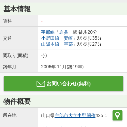
基本情報
賃料
-
宇部線
「
岩鼻
」駅 徒歩20分
交通
小野田線
「
妻崎
」駅 徒歩35分
山陽本線
「
宇部
」駅 徒歩27分
間取り(面積)
-(-)
築年月
2006年 11月(築19年)
お問い合わせ(無料)
物件概要
所在地
山口県
宇部市
大字中野開作
425-1