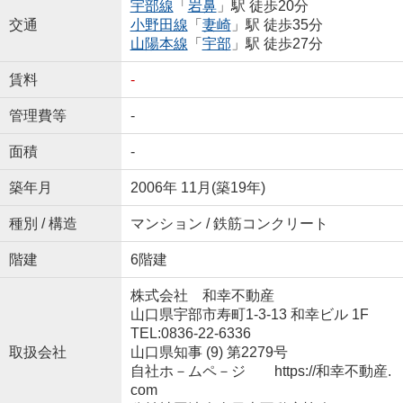
宇部線
「
岩鼻
」駅 徒歩20分
交通
小野田線
「
妻崎
」駅 徒歩35分
山陽本線
「
宇部
」駅 徒歩27分
賃料
-
管理費等
-
面積
-
築年月
2006年 11月(築19年)
種別 / 構造
マンション / 鉄筋コンクリート
階建
6階建
株式会社 和幸不動産
山口県宇部市寿町1-3-13 和幸ビル 1F
TEL:0836-22-6336
取扱会社
山口県知事 (9) 第2279号
自社ホ－ムペ－ジ https://和幸不動産.
com