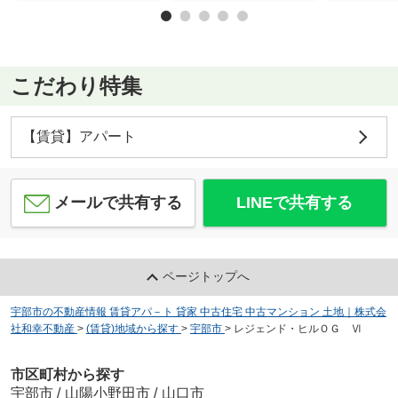
こだわり特集
【賃貸】アパート
メールで共有する
LINEで共有する
ページトップへ
宇部市の不動産情報 賃貸アパ－ト 貸家 中古住宅 中古マンション 土地｜株式会
社和幸不動産
>
(賃貸)地域から探す
>
宇部市
>
レジェンド・ヒルＯＧ Ⅵ
市区町村から探す
宇部市
/
山陽小野田市
/
山口市