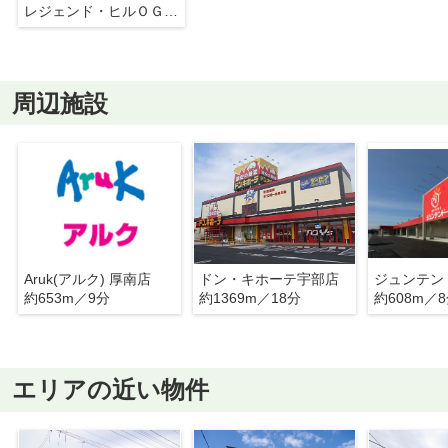
レジェンド・ヒルＯＧ Ⅵ
周辺施設
Aruk(アルク) 厚南店
ドン・キホーテ宇部店
ジュンテン
約653m／9分
約1369m／18分
約608m／
エリアの近い物件