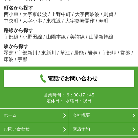
町名から探す
西小串
/
大字東岐波
/
上野中町
/
大字西岐波
/
則貞
/
中央町
/
大字小串
/
東梶返
/
大字妻崎開作
/
寿町
路線から探す
宇部線
/
小野田線
/
山陽本線
/
美祢線
/
山陽新幹線
駅から探す
琴芝
/
宇部新川
/
東新川
/
草江
/
居能
/
岩鼻
/
宇部岬
/
常盤
/
床波
/
宇部
電話でお問い合わせ
営業時間：
9：00-17：45
定休日：
水曜日・祝日
ホーム
会社概要
お問い合わせ
来店予約