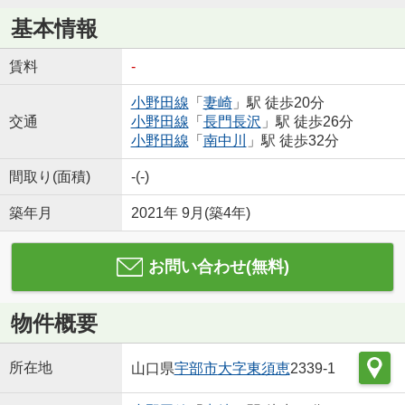
基本情報
賃料
-
小野田線
「
妻崎
」駅 徒歩20分
交通
小野田線
「
長門長沢
」駅 徒歩26分
小野田線
「
南中川
」駅 徒歩32分
間取り(面積)
-(-)
築年月
2021年 9月(築4年)
お問い合わせ(無料)
物件概要
所在地
山口県
宇部市
大字東須恵
2339-1