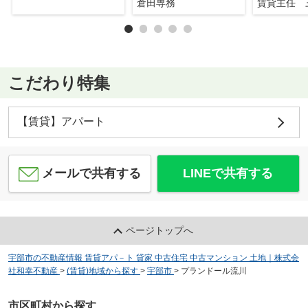
倉田専務
賃貸主任 
こだわり特集
【賃貸】アパート
メールで共有する
LINEで共有する
ページトップへ
宇部市の不動産情報 賃貸アパ－ト 貸家 中古住宅 中古マンション 土地｜株式会
社和幸不動産
>
(賃貸)地域から探す
>
宇部市
>
プランドール流川
市区町村から探す