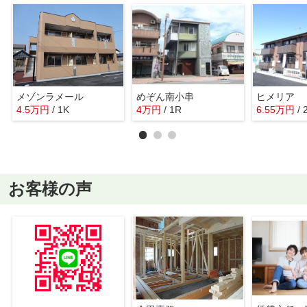
メゾンラメール
めぞん南小串
ヒメリア
4.5
万
円
/ 1K
4
万
円
/ 1R
6.55
万
円
/
お客様の声