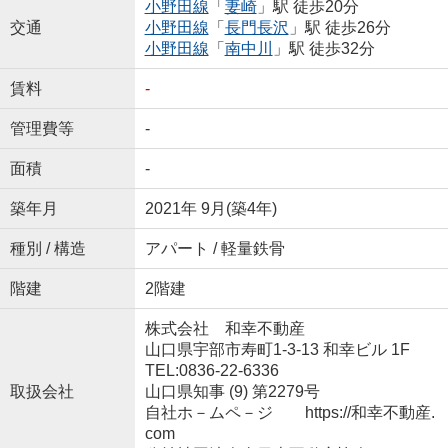
小野田線
「
妻崎
」駅 徒歩20分
交通
小野田線
「
長門長沢
」駅 徒歩26分
小野田線
「
南中川
」駅 徒歩32分
賃料
-
管理費等
-
面積
-
築年月
2021年 9月(築4年)
種別 / 構造
アパート / 軽量鉄骨
階建
2階建
株式会社 和幸不動産
山口県宇部市寿町1-3-13 和幸ビル 1F
TEL:0836-22-6336
取扱会社
山口県知事 (9) 第2279号
自社ホ－ムペ－ジ https://和幸不動産.
com