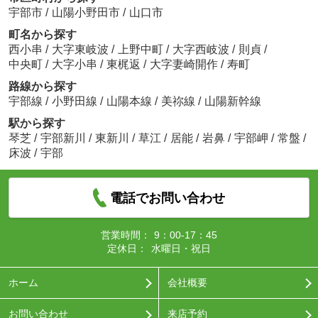
宇部市
/
山陽小野田市
/
山口市
町名から探す
西小串
/
大字東岐波
/
上野中町
/
大字西岐波
/
則貞
/
中央町
/
大字小串
/
東梶返
/
大字妻崎開作
/
寿町
路線から探す
宇部線
/
小野田線
/
山陽本線
/
美祢線
/
山陽新幹線
駅から探す
琴芝
/
宇部新川
/
東新川
/
草江
/
居能
/
岩鼻
/
宇部岬
/
常盤
/
床波
/
宇部
電話でお問い合わせ
営業時間：
9：00-17：45
定休日：
水曜日・祝日
ホーム
会社概要
お問い合わせ
来店予約