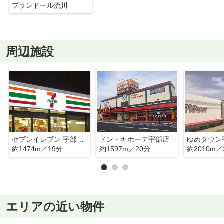
プランドール流川
周辺施設
セブンイレブン 宇部東須恵中原店
ドン・キホーテ宇部店
ゆめタウン
約1474m／19分
約1597m／20分
約2010m／
エリアの近い物件