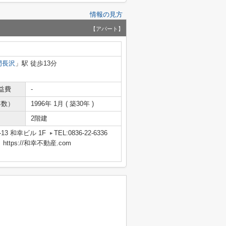
情報の見方
【アパート】
門長沢
」駅 徒歩13分
益費
-
年数）
1996年 1月 ( 築30年 )
2階建
13 和幸ビル 1F
TEL:0836-22-6336
tps://和幸不動産.com