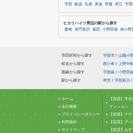
宇部
岐波
丸尾
床波
常盤
草江
宇部
ヒカリハイツ周辺の駅から探す
妻崎
長門長沢
雀田
小野田港
南小野
市区町村から探す
宇部市
/
山陽小
町名から探す
西小串
/
上野中
路線から探す
宇部線
/
小野田
駅から探す
琴芝
/
宇部新川
/
ホーム
【賃貸】学生
会社概要
マンション
プライバシーポリシー
【賃貸】テナ
利用規約
【賃貸】アパ
サイトマップ
【賃貸】おす