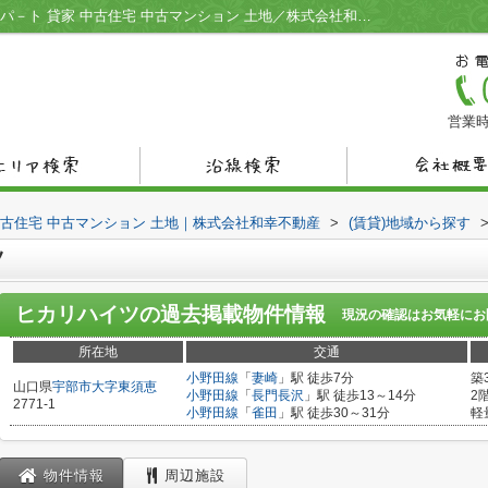
ヒカリハイツ／宇部市の不動産情報 賃貸アパ－ト 貸家 中古住宅 中古マンション 土地／株式会社和幸不動産
営業時
中古住宅 中古マンション 土地｜株式会社和幸不動産
>
(賃貸)地域から探す
ツ
ヒカリハイツ
の過去掲載物件情報
現況の確認はお気軽にお
所在地
交通
小野田線
「
妻崎
」駅 徒歩7分
築
山口県
宇部市
大字東須恵
小野田線
「
長門長沢
」駅 徒歩13～14分
2
2771-1
小野田線
「
雀田
」駅 徒歩30～31分
軽
物件情報
周辺施設