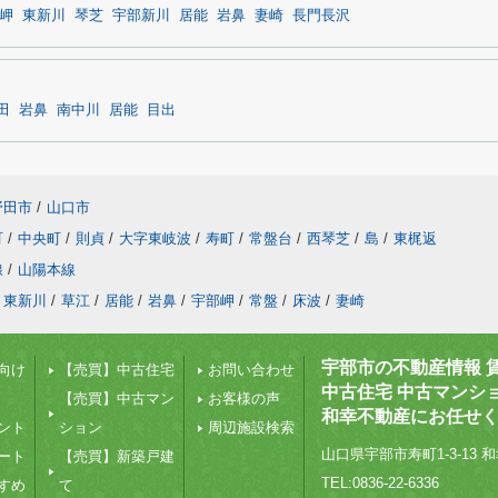
岬
東新川
琴芝
宇部新川
居能
岩鼻
妻崎
長門長沢
田
岩鼻
南中川
居能
目出
野田市
/
山口市
町
/
中央町
/
則貞
/
大字東岐波
/
寿町
/
常盤台
/
西琴芝
/
島
/
東梶返
線
/
山陽本線
東新川
/
草江
/
居能
/
岩鼻
/
宇部岬
/
常盤
/
床波
/
妻崎
宇部市の不動産情報 
向け
【売買】中古住宅
お問い合わせ
中古住宅 中古マンシ
【売買】中古マン
お客様の声
和幸不動産にお任せ
ント
ション
周辺施設検索
山口県宇部市寿町1-3-13 和
ート
【売買】新築戸建
TEL:0836-22-6336
すめ
て