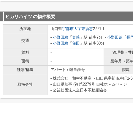
ヒカリハイツ
の物件概要
所在地
山口県
宇部市
大字東須恵
2771-1
小野田線
「
妻崎
」駅 徒歩7分
小野田線
「
長
交通
小野田線
「
雀田
」駅 徒歩30分
賃料
-
管理費・共
面積
-
築年月（築
種別/構造
アパート / 軽量鉄骨
階建
株式会社 和幸不動産
山口県宇部市寿町1-3-
山口県知事 (9) 第2279号 自社ホ－ムペ－ジ ht
取扱会社
公益社団法人全日本不動産協会