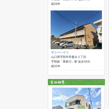
築28年
サニーハイツ
山口県宇部市常盤台２丁目
宇部線「東新川」駅 徒歩34分
築32年