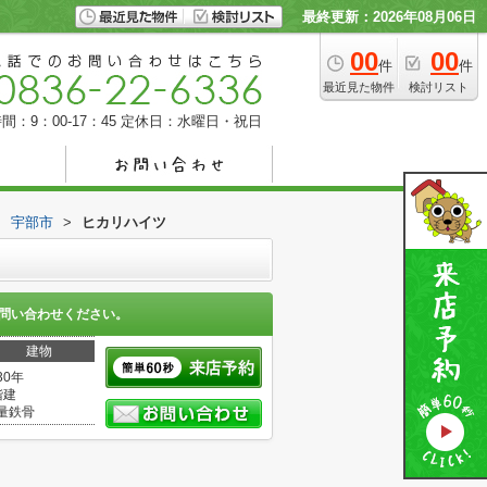
最終更新：2026年08月06日
00
00
件
件
最近見た物件
検討リスト
間：9：00-17：45
定休日：水曜日・祝日
>
宇部市
>
ヒカリハイツ
問い合わせください。
建物
30年
階建
量鉄骨