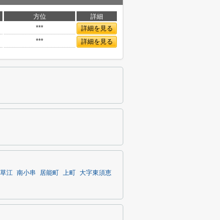
方位
詳細
***
詳細を見る
***
詳細を見る
草江
南小串
居能町
上町
大字東須恵