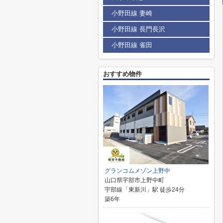
小野田線 妻崎
小野田線 長門長沢
小野田線 雀田
おすすめ物件
グランコムメゾン上野中
山口県宇部市上野中町
宇部線「東新川」駅 徒歩24分
築6年