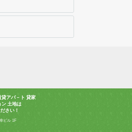
賃貸アパ－ト 貸家
ョン 土地は
ください！
幸ビル 1F