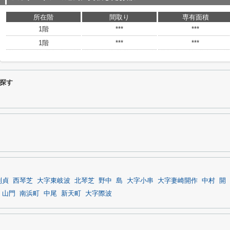
所在階
間取り
専有面積
1階
***
***
1階
***
***
探す
則貞
西琴芝
大字東岐波
北琴芝
野中
島
大字小串
大字妻崎開作
中村
開
山門
南浜町
中尾
新天町
大字際波