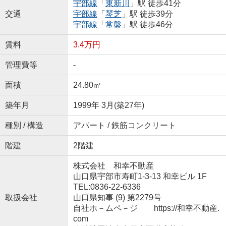
宇部線
「
東新川
」駅 徒歩41分
交通
宇部線
「
琴芝
」駅 徒歩39分
宇部線
「
常盤
」駅 徒歩46分
賃料
3.4万円
管理費等
-
面積
24.80㎡
築年月
1999年 3月(築27年)
種別 / 構造
アパート / 鉄筋コンクリート
階建
2階建
株式会社 和幸不動産
山口県宇部市寿町1-3-13 和幸ビル 1F
TEL:0836-22-6336
取扱会社
山口県知事 (9) 第2279号
自社ホ－ムペ－ジ https://和幸不動産.
com