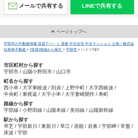
メールで共有する
LINEで共有する
ページトップへ
宇部市の不動産情報 賃貸アパ－ト 貸家 中古住宅 中古マンション 土地｜株式会
社和幸不動産
>
(賃貸)地域から探す
>
宇部市
>
ハイツT&Y
市区町村から探す
宇部市
/
山陽小野田市
/
山口市
町名から探す
西小串
/
大字東岐波
/
則貞
/
上野中町
/
大字西岐波
/
中央町
/
東梶返
/
大字小串
/
大字妻崎開作
/
寿町
路線から探す
宇部線
/
小野田線
/
山陽本線
/
美祢線
/
山陽新幹線
駅から探す
琴芝
/
宇部新川
/
東新川
/
草江
/
居能
/
岩鼻
/
宇部岬
/
常盤
/
床波
/
宇部