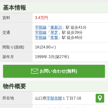
基本情報
賃料
3.4万円
宇部線
「
東新川
」駅 徒歩41分
交通
宇部線
「
琴芝
」駅 徒歩39分
宇部線
「
常盤
」駅 徒歩46分
間取り(面積)
1K(24.80㎡)
築年月
1999年 3月(築27年)
お問い合わせ(無料)
物件概要
所在地
山口県
宇部市
開
１丁目7-16