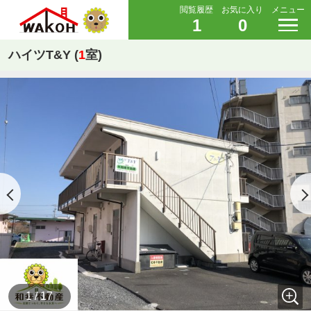
閲覧履歴
お気に入り
メニュー
1
0
ハイツT&Y (
1
室)
1 / 17