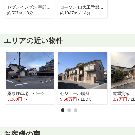
セブンイレブン 宇部ひらき店
ローソン 山大工学部東門店
約567m／8分
約1047m／14分
エリアの近い物件
桑原駐車場 パークサイドコート前
セジュール鵬舟
道重貸家
5,000
円
/ -
5.58
万
円
/ 1LDK
3.7
万
円
/ 2
お客様の声