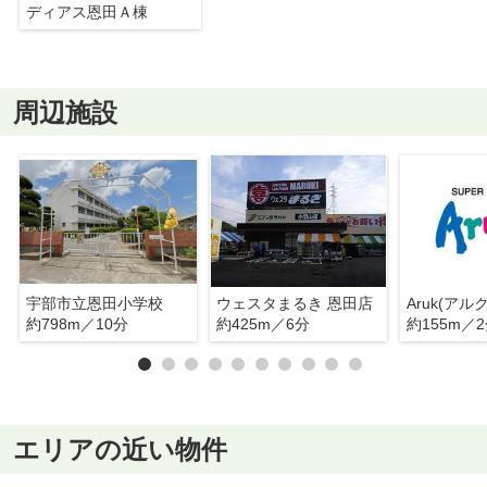
ディアス恩田Ａ棟
周辺施設
宇部市立恩田小学校
ウェスタまるき 恩田店
Aruk(アル
約798m／10分
約425m／6分
約155m／
エリアの近い物件