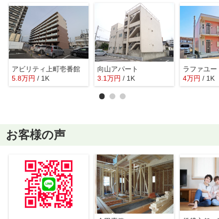
アビリティ上町壱番館
向山アパート
ラファユー
5.8
万
円
/ 1K
3.1
万
円
/ 1K
4
万
円
/ 1K
お客様の声