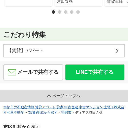
倉田専務
賃貸主任 
こだわり特集
【賃貸】アパート
メールで共有する
LINEで共有する
ページトップへ
宇部市の不動産情報 賃貸アパ－ト 貸家 中古住宅 中古マンション 土地｜株式会
社和幸不動産
>
(賃貸)地域から探す
>
宇部市
>
ディアス恩田Ａ棟
市区町村から探す