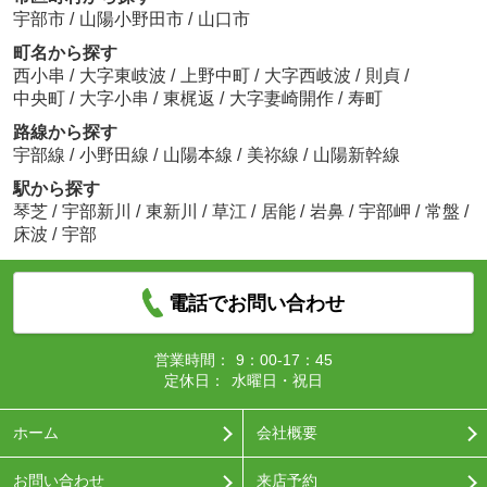
宇部市
/
山陽小野田市
/
山口市
町名から探す
西小串
/
大字東岐波
/
上野中町
/
大字西岐波
/
則貞
/
中央町
/
大字小串
/
東梶返
/
大字妻崎開作
/
寿町
路線から探す
宇部線
/
小野田線
/
山陽本線
/
美祢線
/
山陽新幹線
駅から探す
琴芝
/
宇部新川
/
東新川
/
草江
/
居能
/
岩鼻
/
宇部岬
/
常盤
/
床波
/
宇部
電話でお問い合わせ
営業時間：
9：00-17：45
定休日：
水曜日・祝日
ホーム
会社概要
お問い合わせ
来店予約