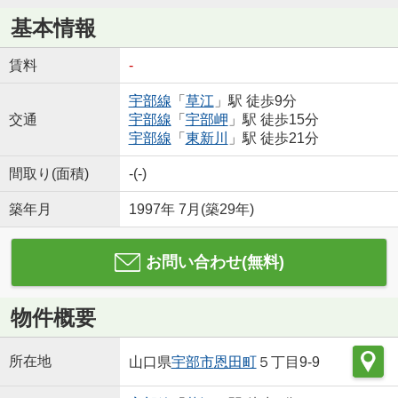
基本情報
賃料
-
宇部線
「
草江
」駅 徒歩9分
交通
宇部線
「
宇部岬
」駅 徒歩15分
宇部線
「
東新川
」駅 徒歩21分
間取り(面積)
-(-)
築年月
1997年 7月(築29年)
お問い合わせ(無料)
物件概要
所在地
山口県
宇部市
恩田町
５丁目9-9