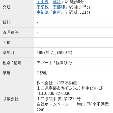
宇部線
「
草江
」駅 徒歩9分
交通
宇部線
「
宇部岬
」駅 徒歩15分
宇部線
「
東新川
」駅 徒歩21分
賃料
-
管理費等
-
面積
-
築年月
1997年 7月(築29年)
種別 / 構造
アパート / 軽量鉄骨
階建
2階建
株式会社 和幸不動産
山口県宇部市寿町1-3-13 和幸ビル 1F
TEL:0836-22-6336
取扱会社
山口県知事 (9) 第2279号
自社ホ－ムペ－ジ https://和幸不動産.
com