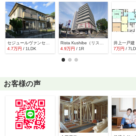
セジュールヴァンセンヌB棟
Rista Kushibe（リスタクシベ）
井上一戸建
4.7
万
円
/ 1LDK
4.9
万
円
/ 1R
7
万
円
/ 7L
お客様の声