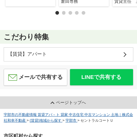
倉田専務
賃貸主任 
こだわり特集
【賃貸】アパート
メールで共有する
LINEで共有する
ページトップへ
宇部市の不動産情報 賃貸アパ－ト 貸家 中古住宅 中古マンション 土地｜株式会
社和幸不動産
>
(賃貸)地域から探す
>
宇部市
>
セントラルコートＵ
市区町村から探す