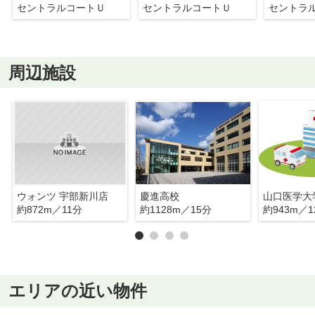
セントラルコートＵ
セントラルコートＵ
セントラ
周辺施設
ウォンツ 宇部新川店
慶進高校
山口医学大
約872m／11分
約1128m／15分
約943m／1
エリアの近い物件