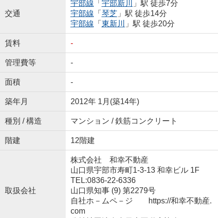
宇部線
「
宇部新川
」駅 徒歩7分
交通
宇部線
「
琴芝
」駅 徒歩14分
宇部線
「
東新川
」駅 徒歩20分
賃料
-
管理費等
-
面積
-
築年月
2012年 1月(築14年)
種別 / 構造
マンション / 鉄筋コンクリート
階建
12階建
株式会社 和幸不動産
山口県宇部市寿町1-3-13 和幸ビル 1F
TEL:0836-22-6336
取扱会社
山口県知事 (9) 第2279号
自社ホ－ムペ－ジ https://和幸不動産.
com