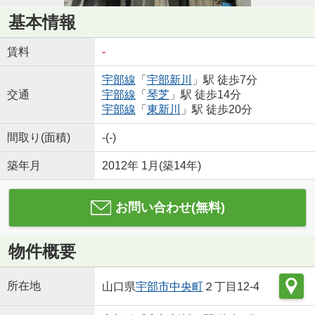
基本情報
賃料
-
宇部線
「
宇部新川
」駅 徒歩7分
交通
宇部線
「
琴芝
」駅 徒歩14分
宇部線
「
東新川
」駅 徒歩20分
間取り(面積)
-(-)
築年月
2012年 1月(築14年)
お問い合わせ(無料)
物件概要
所在地
山口県
宇部市
中央町
２丁目12-4