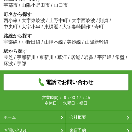
宇部市
/
山陽小野田市
/
山口市
町名から探す
西小串
/
大字東岐波
/
上野中町
/
大字西岐波
/
則貞
/
中央町
/
大字小串
/
東梶返
/
大字妻崎開作
/
寿町
路線から探す
宇部線
/
小野田線
/
山陽本線
/
美祢線
/
山陽新幹線
駅から探す
琴芝
/
宇部新川
/
東新川
/
草江
/
居能
/
岩鼻
/
宇部岬
/
常盤
/
床波
/
宇部
電話でお問い合わせ
営業時間：
9：00-17：45
定休日：
水曜日・祝日
ホーム
会社概要
お問い合わせ
来店予約