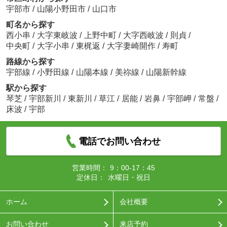
宇部市
/
山陽小野田市
/
山口市
町名から探す
西小串
/
大字東岐波
/
上野中町
/
大字西岐波
/
則貞
/
中央町
/
大字小串
/
東梶返
/
大字妻崎開作
/
寿町
路線から探す
宇部線
/
小野田線
/
山陽本線
/
美祢線
/
山陽新幹線
駅から探す
琴芝
/
宇部新川
/
東新川
/
草江
/
居能
/
岩鼻
/
宇部岬
/
常盤
/
床波
/
宇部
電話でお問い合わせ
営業時間：
9：00-17：45
定休日：
水曜日・祝日
ホーム
会社概要
お問い合わせ
来店予約