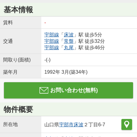
基本情報
賃料
-
宇部線
「
床波
」駅 徒歩5分
交通
宇部線
「
常盤
」駅 徒歩32分
宇部線
「
丸尾
」駅 徒歩46分
間取り(面積)
-(-)
築年月
1992年 3月(築34年)
お問い合わせ(無料)
物件概要
所在地
山口県
宇部市
床波
２丁目6-7