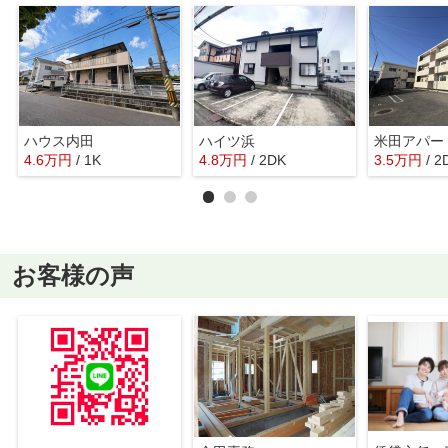
ハウス内田
ハイツ浜
米田アパー
4.6
万
円
/ 1K
4.8
万
円
/ 2DK
3.5
万
円
/ 2
お客様の声