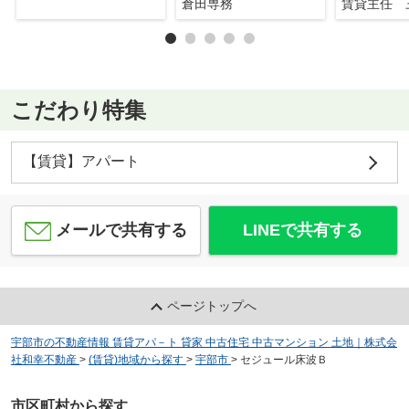
倉田専務
賃貸主任 
こだわり特集
【賃貸】アパート
メールで共有する
LINEで共有する
ページトップへ
宇部市の不動産情報 賃貸アパ－ト 貸家 中古住宅 中古マンション 土地｜株式会
社和幸不動産
>
(賃貸)地域から探す
>
宇部市
>
セジュール床波Ｂ
市区町村から探す