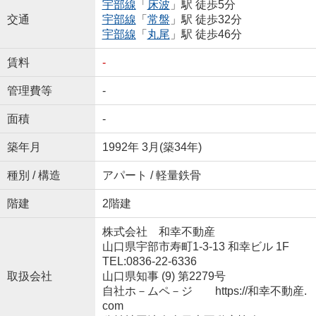
宇部線
「
床波
」駅 徒歩5分
交通
宇部線
「
常盤
」駅 徒歩32分
宇部線
「
丸尾
」駅 徒歩46分
賃料
-
管理費等
-
面積
-
築年月
1992年 3月(築34年)
種別 / 構造
アパート / 軽量鉄骨
階建
2階建
株式会社 和幸不動産
山口県宇部市寿町1-3-13 和幸ビル 1F
TEL:0836-22-6336
取扱会社
山口県知事 (9) 第2279号
自社ホ－ムペ－ジ https://和幸不動産.
com