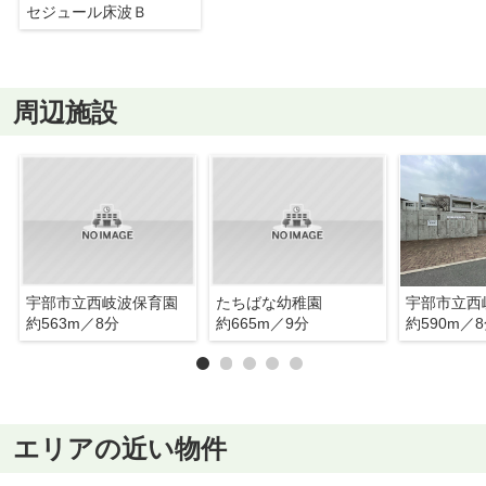
セジュール床波Ｂ
周辺施設
宇部市立西岐波保育園
たちばな幼稚園
宇部市立西
約563m／8分
約665m／9分
約590m／
エリアの近い物件