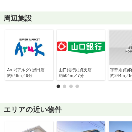
周辺施設
Aruk(アルク) 恩田店
山口銀行則貞支店
宇部則貞郵
約648m／9分
約504m／7分
約344m／
エリアの近い物件