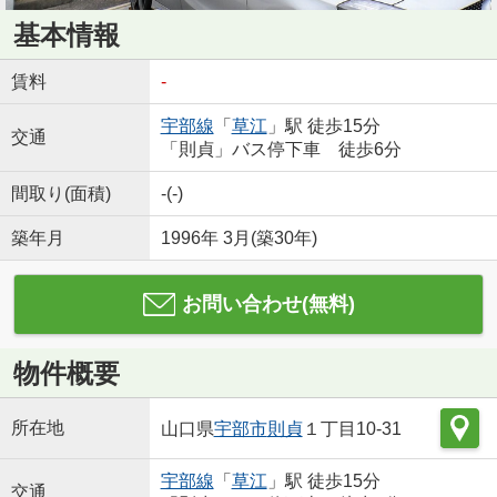
基本情報
賃料
-
宇部線
「
草江
」駅 徒歩15分
交通
「則貞」バス停下車 徒歩6分
間取り(面積)
-(-)
築年月
1996年 3月(築30年)
お問い合わせ(無料)
物件概要
所在地
山口県
宇部市
則貞
１丁目10-31
宇部線
「
草江
」駅 徒歩15分
交通