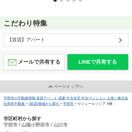
こだわり特集
【賃貸】アパート
メールで共有する
LINEで共有する
ページトップへ
宇部市の不動産情報 賃貸アパ－ト 貸家 中古住宅 中古マンション 土地｜株式会
社和幸不動産
>
(賃貸)地域から探す
>
宇部市
>
セジュールソシア A棟
市区町村から探す
宇部市
/
山陽小野田市
/
山口市