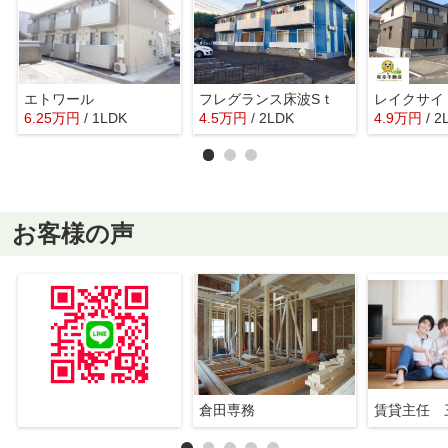
エトワール
フレグランス床波Sｔ
レイクサ
6.25
万
円
/ 1LDK
4.5
万
円
/ 2LDK
4.9
万
円
/ 2
お客様の声
倉田専務
賃貸主任 