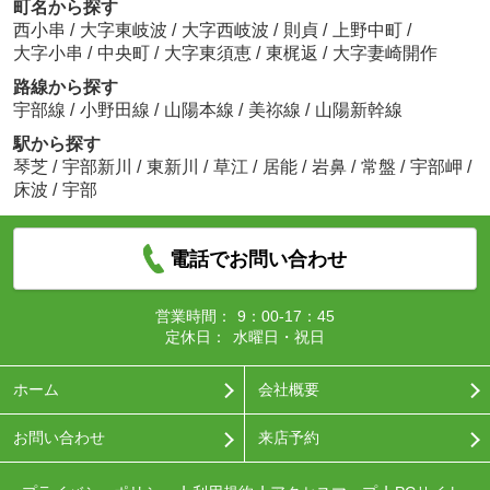
町名から探す
西小串
/
大字東岐波
/
大字西岐波
/
則貞
/
上野中町
/
大字小串
/
中央町
/
大字東須恵
/
東梶返
/
大字妻崎開作
路線から探す
宇部線
/
小野田線
/
山陽本線
/
美祢線
/
山陽新幹線
駅から探す
琴芝
/
宇部新川
/
東新川
/
草江
/
居能
/
岩鼻
/
常盤
/
宇部岬
/
床波
/
宇部
電話でお問い合わせ
営業時間：
9：00-17：45
定休日：
水曜日・祝日
ホーム
会社概要
お問い合わせ
来店予約