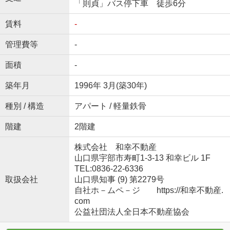
「則貞」バス停下車 徒歩6分
賃料
-
管理費等
-
面積
-
築年月
1996年 3月(築30年)
種別 / 構造
アパート / 軽量鉄骨
階建
2階建
株式会社 和幸不動産
山口県宇部市寿町1-3-13 和幸ビル 1F
TEL:0836-22-6336
取扱会社
山口県知事 (9) 第2279号
自社ホ－ムペ－ジ https://和幸不動産.
com
公益社団法人全日本不動産協会