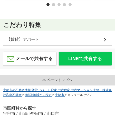
こだわり特集
【賃貸】アパート
メールで共有する
LINEで共有する
ページトップへ
宇部市の不動産情報 賃貸アパ－ト 貸家 中古住宅 中古マンション 土地｜株式会
社和幸不動産
>
(賃貸)地域から探す
>
宇部市
>
セジュールセゾン
市区町村から探す
宇部市
/
山陽小野田市
/
山口市