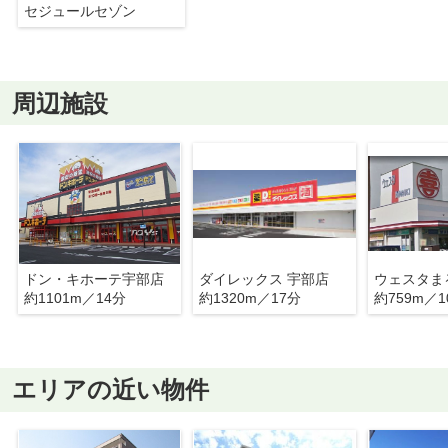
セジュールセゾン
周辺施設
ドン・キホーテ宇部店
ダイレックス 宇部店
ウェスタま
約1101m／14分
約1320m／17分
約759m／1
エリアの近い物件