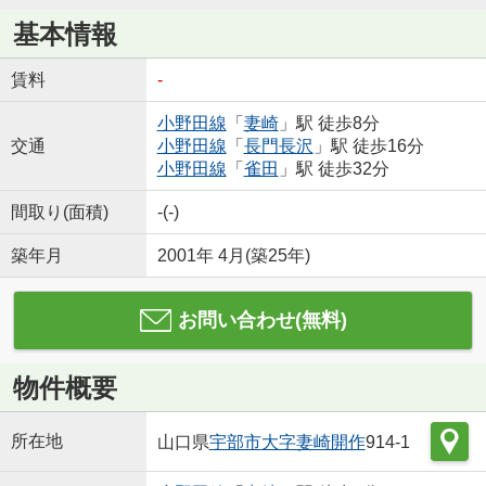
基本情報
賃料
-
小野田線
「
妻崎
」駅 徒歩8分
交通
小野田線
「
長門長沢
」駅 徒歩16分
小野田線
「
雀田
」駅 徒歩32分
間取り(面積)
-(-)
築年月
2001年 4月(築25年)
お問い合わせ(無料)
物件概要
所在地
山口県
宇部市
大字妻崎開作
914-1