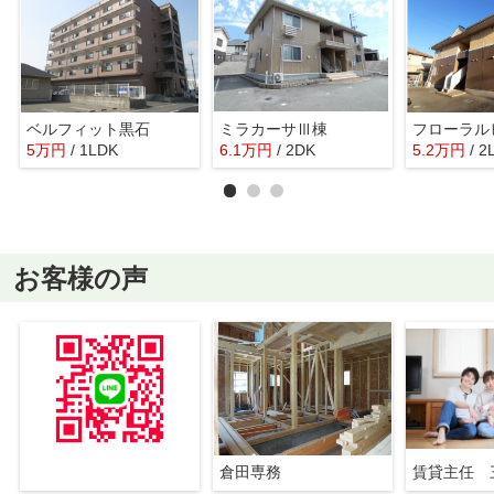
ベルフィット黒石
ミラカーサⅢ棟
フローラル
5
万
円
/ 1LDK
6.1
万
円
/ 2DK
5.2
万
円
/ 2
お客様の声
倉田専務
賃貸主任 