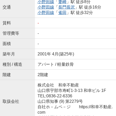
小野田線
「
妻崎
」駅 徒歩8分
交通
小野田線
「
長門長沢
」駅 徒歩16分
小野田線
「
雀田
」駅 徒歩32分
賃料
-
管理費等
-
面積
-
築年月
2001年 4月(築25年)
種別 / 構造
アパート / 軽量鉄骨
階建
2階建
株式会社 和幸不動産
山口県宇部市寿町1-3-13 和幸ビル 1F
TEL:0836-22-6336
取扱会社
山口県知事 (9) 第2279号
自社ホ－ムペ－ジ https://和幸不動産.
com