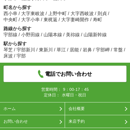
町名から探す
西小串
/
大字東岐波
/
上野中町
/
大字西岐波
/
則貞
/
中央町
/
大字小串
/
東梶返
/
大字妻崎開作
/
寿町
路線から探す
宇部線
/
小野田線
/
山陽本線
/
美祢線
/
山陽新幹線
駅から探す
琴芝
/
宇部新川
/
東新川
/
草江
/
居能
/
岩鼻
/
宇部岬
/
常盤
/
床波
/
宇部
電話でお問い合わせ
営業時間：
9：00-17：45
定休日：
水曜日・祝日
ホーム
会社概要
お問い合わせ
来店予約