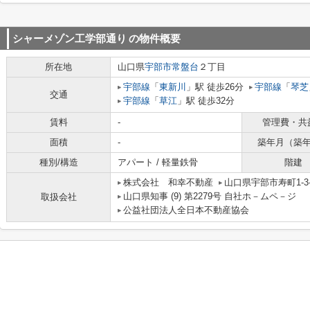
シャーメゾン工学部通り
の物件概要
所在地
山口県
宇部市
常盤台
２丁目
宇部線
「
東新川
」駅 徒歩26分
宇部線
「
琴芝
交通
宇部線
「
草江
」駅 徒歩32分
賃料
-
管理費・共
面積
-
築年月（築
種別/構造
アパート / 軽量鉄骨
階建
株式会社 和幸不動産
山口県宇部市寿町1-3-
山口県知事 (9) 第2279号 自社ホ－ムペ－ジ ht
取扱会社
公益社団法人全日本不動産協会