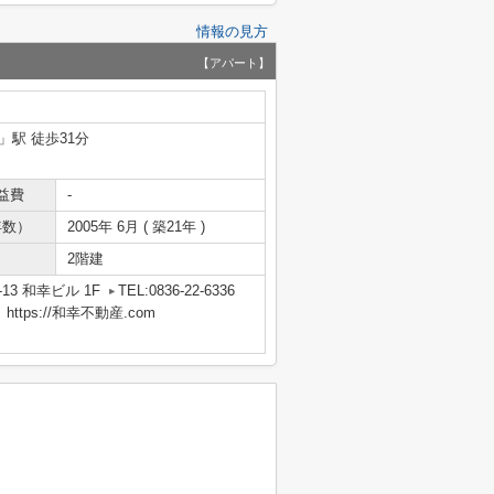
情報の見方
【アパート】
」駅 徒歩31分
益費
-
年数）
2005年 6月 ( 築21年 )
2階建
13 和幸ビル 1F
TEL:0836-22-6336
tps://和幸不動産.com