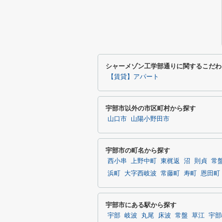
シャーメゾン工学部通りに関するこだわ
【賃貸】アパート
宇部市以外の市区町村から探す
山口市
山陽小野田市
宇部市の町名から探す
西小串
上野中町
東梶返
沼
則貞
常
浜町
大字西岐波
常藤町
寿町
恩田町
宇部市にある駅から探す
宇部
岐波
丸尾
床波
常盤
草江
宇部