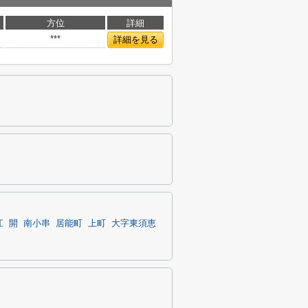
方位
詳細
***
詳細を見る
江
開
南小串
居能町
上町
大字東須恵