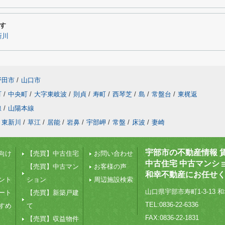
す
新川
野田市
/
山口市
町
/
中央町
/
大字東岐波
/
則貞
/
寿町
/
西琴芝
/
島
/
常盤台
/
東梶返
線
/
山陽本線
東新川
/
草江
/
居能
/
岩鼻
/
宇部岬
/
常盤
/
床波
/
妻崎
宇部市の不動産情報 
向け
【売買】中古住宅
お問い合わせ
中古住宅 中古マンシ
【売買】中古マン
お客様の声
和幸不動産にお任せ
ント
ション
周辺施設検索
山口県宇部市寿町1-3-13 和
ート
【売買】新築戸建
TEL:0836-22-6336
すめ
て
FAX:0836-22-1831
【売買】収益物件