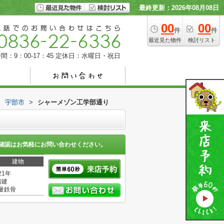
最終更新：2026年08月08日
00
00
件
件
最近見た物件
検討リスト
間：9：00-17：45
定休日：水曜日・祝日
>
宇部市
>
シャーメゾン工学部通り
確認はお気軽にお問い合わせください。
建物
21年
階建
量鉄骨