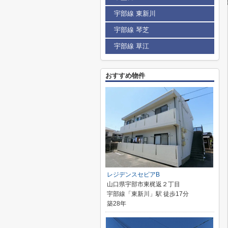
宇部線 東新川
宇部線 琴芝
宇部線 草江
おすすめ物件
レジデンスセピアB
山口県宇部市東梶返２丁目
宇部線「東新川」駅 徒歩17分
築28年