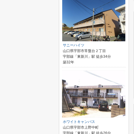
サニーハイツ
山口県宇部市常盤台２丁目
宇部線「東新川」駅 徒歩34分
築32年
ホワイトキャンパス
山口県宇部市上野中町
宇部線「東新川」駅 徒歩26分