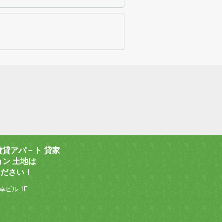
賃貸アパ－ト 貸家
ョン 土地は
ください！
幸ビル 1F