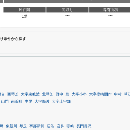
所在階
間取り
専有面積
1階
***
***
り条件から探す
盤台
西琴芝
大字東岐波
北琴芝
野中
島
大字小串
大字妻崎開作
中村
草
山門
南浜町
中尾
大字際波
大字上宇部
岬
東新川
琴芝
宇部新川
居能
岩鼻
妻崎
長門長沢