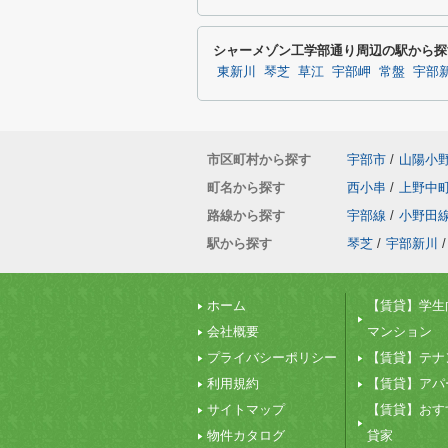
シャーメゾン工学部通り周辺の駅から探
東新川
琴芝
草江
宇部岬
常盤
宇部
市区町村から探す
宇部市
/
山陽小
町名から探す
西小串
/
上野中
路線から探す
宇部線
/
小野田
駅から探す
琴芝
/
宇部新川
/
ホーム
【賃貸】学生
会社概要
マンション
プライバシーポリシー
【賃貸】テナ
利用規約
【賃貸】アパ
サイトマップ
【賃貸】おす
物件カタログ
貸家