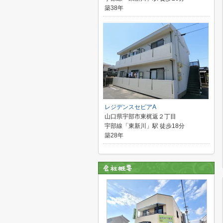
築38年
レジデンスセピアA
山口県宇部市東梶返２丁目
宇部線「東新川」駅 徒歩18分
築28年