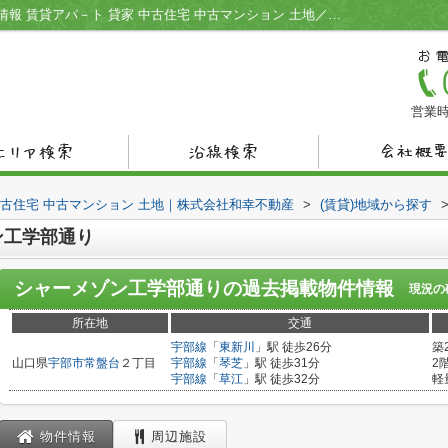
シャーメゾン工学部通り／宇部市の不動産情報 賃貸アパ－ト 貸家 中古住宅 中古マンション 土地／株式会社和幸不動産
営業時
中古住宅 中古マンション 土地｜株式会社和幸不動産
>
(賃貸)地域から探す
ン工学部通り
シャーメゾン工学部通り
の過去掲載物件情報
現況の
所在地
交通
宇部線
「
東新川
」駅 徒歩26分
築
山口県
宇部市
常盤台
２丁目
宇部線
「
琴芝
」駅 徒歩31分
2
宇部線
「
草江
」駅 徒歩32分
軽
物件情報
周辺施設