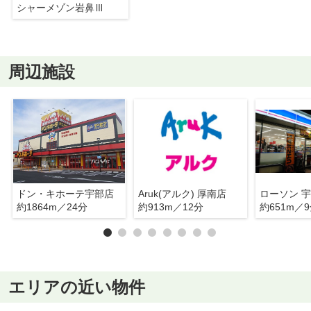
シャーメゾン岩鼻Ⅲ
周辺施設
ドン・キホーテ宇部店
Aruk(アルク) 厚南店
約1864m／24分
約913m／12分
約651m／
エリアの近い物件