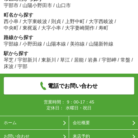
宇部市
/
山陽小野田市
/
山口市
町名から探す
西小串
/
大字東岐波
/
則貞
/
上野中町
/
大字西岐波
/
中央町
/
東梶返
/
大字小串
/
大字妻崎開作
/
寿町
路線から探す
宇部線
/
小野田線
/
山陽本線
/
美祢線
/
山陽新幹線
駅から探す
琴芝
/
宇部新川
/
東新川
/
草江
/
居能
/
岩鼻
/
宇部岬
/
常盤
/
床波
/
宇部
電話でお問い合わせ
営業時間：
9：00-17：45
定休日：
水曜日・祝日
ホーム
会社概要
お問い合わせ
来店予約