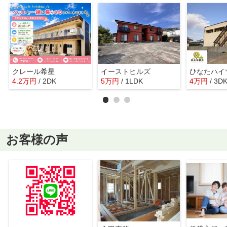
クレール希星
イーストヒルズ
ひなたハイ
4.2
万
円
/ 2DK
5
万
円
/ 1LDK
4
万
円
/ 3D
お客様の声