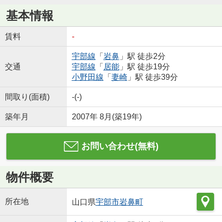
基本情報
賃料
-
宇部線
「
岩鼻
」駅 徒歩2分
交通
宇部線
「
居能
」駅 徒歩19分
小野田線
「
妻崎
」駅 徒歩39分
間取り(面積)
-(-)
築年月
2007年 8月(築19年)
お問い合わせ(無料)
物件概要
所在地
山口県
宇部市
岩鼻町