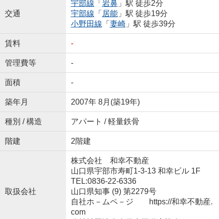
宇部線
「
岩鼻
」駅 徒歩2分
交通
宇部線
「
居能
」駅 徒歩19分
小野田線
「
妻崎
」駅 徒歩39分
賃料
-
管理費等
-
面積
-
築年月
2007年 8月(築19年)
種別 / 構造
アパート / 軽量鉄骨
階建
2階建
株式会社 和幸不動産
山口県宇部市寿町1-3-13 和幸ビル 1F
TEL:0836-22-6336
取扱会社
山口県知事 (9) 第2279号
自社ホ－ムペ－ジ https://和幸不動産.
com