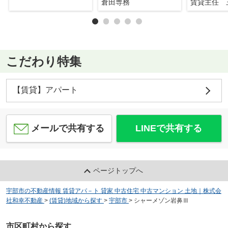
倉田専務
賃貸主任 
こだわり特集
【賃貸】アパート
メールで共有する
LINEで共有する
ページトップへ
宇部市の不動産情報 賃貸アパ－ト 貸家 中古住宅 中古マンション 土地｜株式会
社和幸不動産
>
(賃貸)地域から探す
>
宇部市
>
シャーメゾン岩鼻Ⅲ
市区町村から探す