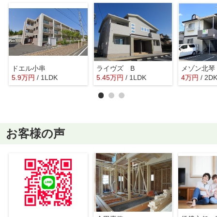
ドエル小串
ライヴズ B
メゾン北琴
5.9
万
円
/ 1LDK
5.45
万
円
/ 1LDK
4
万
円
/ 2D
お客様の声