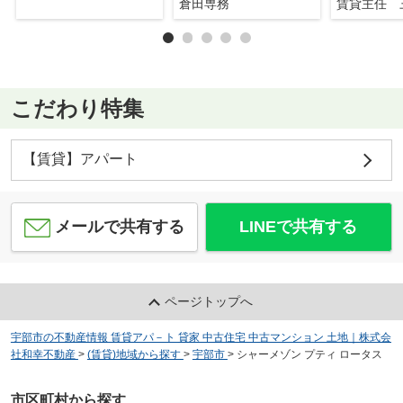
倉田専務
賃貸主任 
こだわり特集
【賃貸】アパート
メールで共有する
LINEで共有する
ページトップへ
宇部市の不動産情報 賃貸アパ－ト 貸家 中古住宅 中古マンション 土地｜株式会
社和幸不動産
>
(賃貸)地域から探す
>
宇部市
>
シャーメゾン プティ ロータス
市区町村から探す