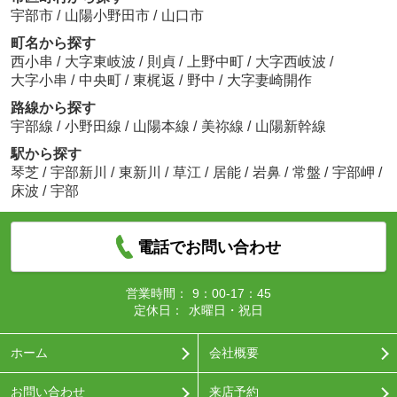
宇部市
/
山陽小野田市
/
山口市
町名から探す
西小串
/
大字東岐波
/
則貞
/
上野中町
/
大字西岐波
/
大字小串
/
中央町
/
東梶返
/
野中
/
大字妻崎開作
路線から探す
宇部線
/
小野田線
/
山陽本線
/
美祢線
/
山陽新幹線
駅から探す
琴芝
/
宇部新川
/
東新川
/
草江
/
居能
/
岩鼻
/
常盤
/
宇部岬
/
床波
/
宇部
電話でお問い合わせ
営業時間：
9：00-17：45
定休日：
水曜日・祝日
ホーム
会社概要
お問い合わせ
来店予約