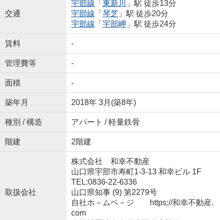
宇部線
「
東新川
」駅 徒歩13分
交通
宇部線
「
琴芝
」駅 徒歩20分
宇部線
「
宇部岬
」駅 徒歩24分
賃料
-
管理費等
-
面積
-
築年月
2018年 3月(築8年)
種別 / 構造
アパート / 軽量鉄骨
階建
2階建
株式会社 和幸不動産
山口県宇部市寿町1-3-13 和幸ビル 1F
TEL:0836-22-6336
取扱会社
山口県知事 (9) 第2279号
自社ホ－ムペ－ジ https://和幸不動産.
com