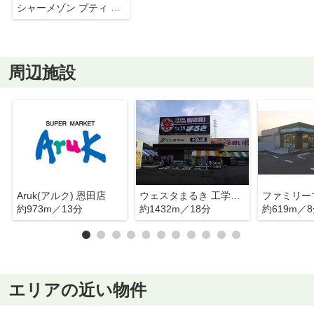
シャーメゾン プティ ロータス
周辺施設
Aruk(アルク) 恩田店
ウェスタまるき 工学部通り店
約973m／13分
約1432m／18分
約619m／
エリアの近い物件