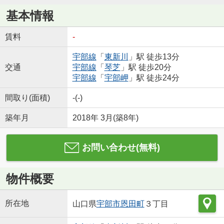
基本情報
賃料
-
宇部線
「
東新川
」駅 徒歩13分
交通
宇部線
「
琴芝
」駅 徒歩20分
宇部線
「
宇部岬
」駅 徒歩24分
間取り(面積)
-(-)
築年月
2018年 3月(築8年)
お問い合わせ(無料)
物件概要
所在地
山口県
宇部市
恩田町
３丁目