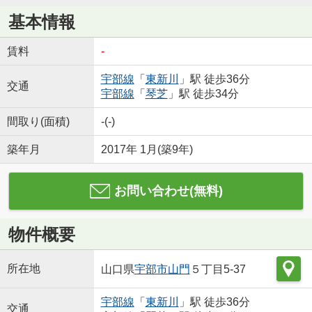
基本情報
賃料
-
宇部線
「
東新川
」駅 徒歩36分
交通
宇部線
「
琴芝
」駅 徒歩34分
間取り(面積)
-(-)
築年月
2017年 1月(築9年)
お問い合わせ(無料)
物件概要
所在地
山口県
宇部市
山門
５丁目5-37
宇部線
「
東新川
」駅 徒歩36分
交通