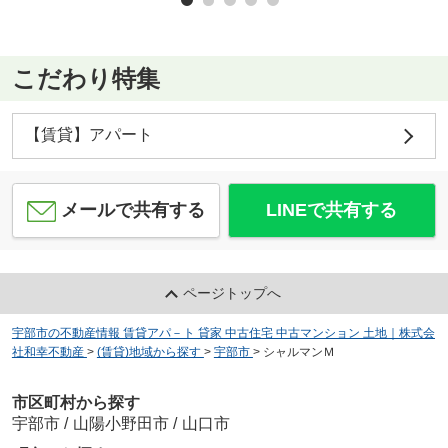
こだわり特集
【賃貸】アパート
メールで共有する
LINEで共有する
ページトップへ
宇部市の不動産情報 賃貸アパ－ト 貸家 中古住宅 中古マンション 土地｜株式会
社和幸不動産
>
(賃貸)地域から探す
>
宇部市
>
シャルマンＭ
市区町村から探す
宇部市
/
山陽小野田市
/
山口市