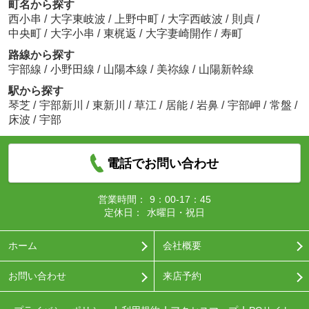
町名から探す
西小串
/
大字東岐波
/
上野中町
/
大字西岐波
/
則貞
/
中央町
/
大字小串
/
東梶返
/
大字妻崎開作
/
寿町
路線から探す
宇部線
/
小野田線
/
山陽本線
/
美祢線
/
山陽新幹線
駅から探す
琴芝
/
宇部新川
/
東新川
/
草江
/
居能
/
岩鼻
/
宇部岬
/
常盤
/
床波
/
宇部
電話でお問い合わせ
営業時間：
9：00-17：45
定休日：
水曜日・祝日
ホーム
会社概要
お問い合わせ
来店予約