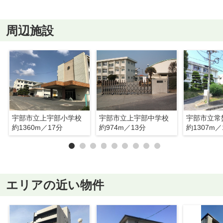
周辺施設
宇部市立上宇部小学校
宇部市立上宇部中学校
宇部市立常
約1360m／17分
約974m／13分
約1307m／
エリアの近い物件