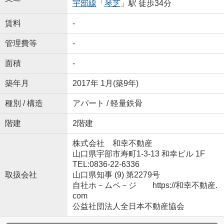
宇部線
「
琴芝
」駅 徒歩34分
賃料
-
管理費等
-
面積
-
築年月
2017年 1月(築9年)
種別 / 構造
アパート / 軽量鉄骨
階建
2階建
株式会社 和幸不動産
山口県宇部市寿町1-3-13 和幸ビル 1F
TEL:0836-22-6336
取扱会社
山口県知事 (9) 第2279号
自社ホ－ムペ－ジ https://和幸不動産.
com
公益社団法人全日本不動産協会