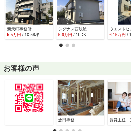
新天町事務所
シグナス西岐波
ウエストヒ
5.5
万
円
/ 10.58坪
5.6
万
円
/ 1LDK
6.15
万
円
/
お客様の声
倉田専務
賃貸主任 