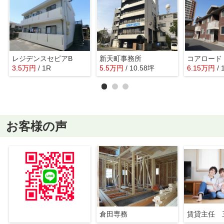
レジデンスセピアB
新天町事務所
コアロード
3.5
万
円
/ 1R
5.5
万
円
/ 10.58坪
6.15
万
円
/
お客様の声
倉田専務
賃貸主任 