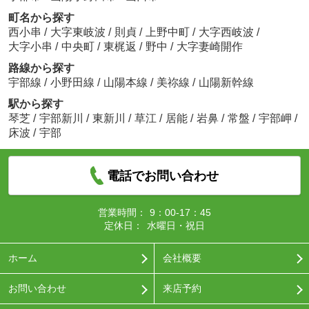
町名から探す
西小串
/
大字東岐波
/
則貞
/
上野中町
/
大字西岐波
/
大字小串
/
中央町
/
東梶返
/
野中
/
大字妻崎開作
路線から探す
宇部線
/
小野田線
/
山陽本線
/
美祢線
/
山陽新幹線
駅から探す
琴芝
/
宇部新川
/
東新川
/
草江
/
居能
/
岩鼻
/
常盤
/
宇部岬
/
床波
/
宇部
電話でお問い合わせ
営業時間：
9：00-17：45
定休日：
水曜日・祝日
ホーム
会社概要
お問い合わせ
来店予約