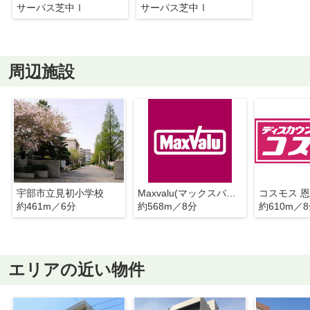
サーパス芝中Ⅰ
サーパス芝中Ⅰ
周辺施設
宇部市立見初小学校
Maxvalu(マックスバリュ) 恩田店
コスモス 
約461m／6分
約568m／8分
約610m／
エリアの近い物件