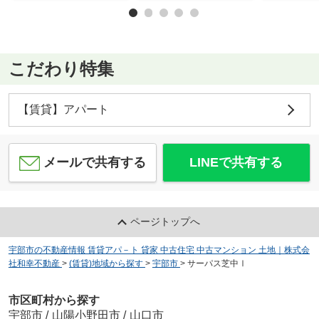
こだわり特集
【賃貸】アパート
メールで共有する
LINEで共有する
ページトップへ
宇部市の不動産情報 賃貸アパ－ト 貸家 中古住宅 中古マンション 土地｜株式会
社和幸不動産
>
(賃貸)地域から探す
>
宇部市
>
サーパス芝中Ⅰ
市区町村から探す
宇部市
/
山陽小野田市
/
山口市