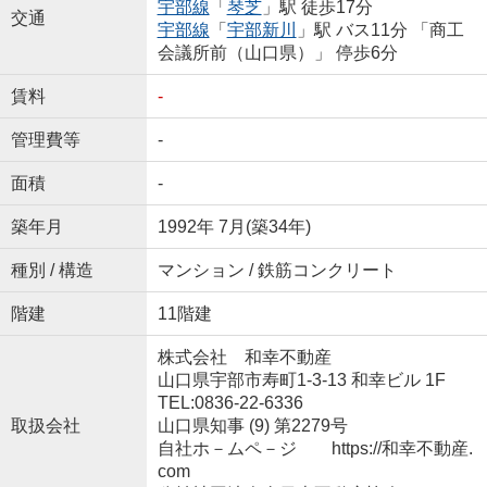
宇部線
「
琴芝
」駅 徒歩17分
交通
宇部線
「
宇部新川
」駅 バス11分 「商工
会議所前（山口県）」 停歩6分
賃料
-
管理費等
-
面積
-
築年月
1992年 7月(築34年)
種別 / 構造
マンション / 鉄筋コンクリート
階建
11階建
株式会社 和幸不動産
山口県宇部市寿町1-3-13 和幸ビル 1F
TEL:0836-22-6336
取扱会社
山口県知事 (9) 第2279号
自社ホ－ムペ－ジ https://和幸不動産.
com