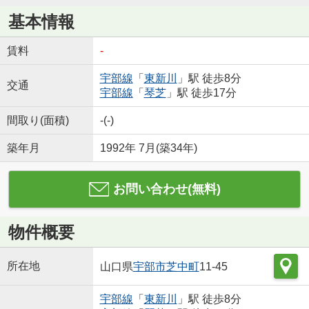
基本情報
賃料
-
宇部線
「
東新川
」駅 徒歩8分
交通
宇部線
「
琴芝
」駅 徒歩17分
間取り(面積)
-(-)
築年月
1992年 7月(築34年)
お問い合わせ(無料)
物件概要
所在地
山口県
宇部市
芝中町
11-45
宇部線
「
東新川
」駅 徒歩8分