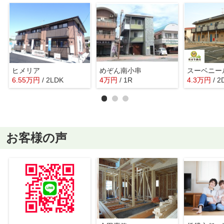
ヒメリア
めぞん南小串
スーベニー
6.55
万
円
/ 2LDK
4
万
円
/ 1R
4.3
万
円
/ 2
お客様の声