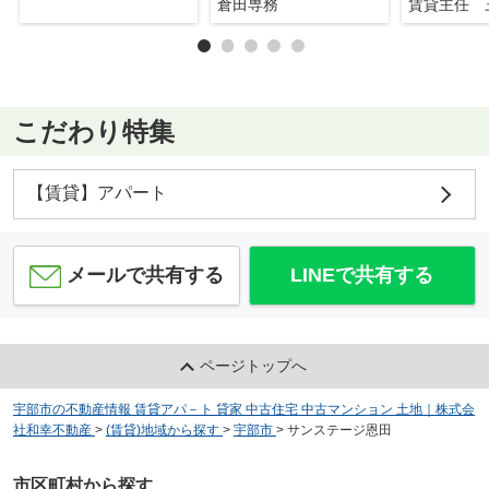
倉田専務
賃貸主任 
こだわり特集
【賃貸】アパート
メールで共有する
LINEで共有する
ページトップへ
宇部市の不動産情報 賃貸アパ－ト 貸家 中古住宅 中古マンション 土地｜株式会
社和幸不動産
>
(賃貸)地域から探す
>
宇部市
>
サンステージ恩田
市区町村から探す