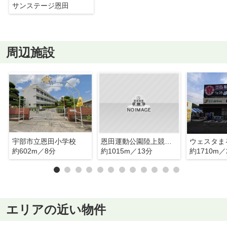
サンステージ恩田
周辺施設
宇部市立恩田小学校
恩田運動公園陸上競技場
約602m／8分
約1015m／13分
約1710m／
エリアの近い物件