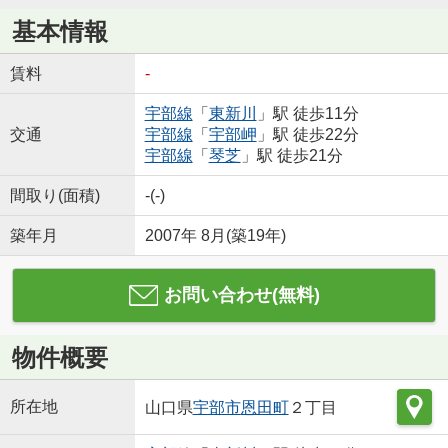
基本情報
賃料
-
宇部線
「
東新川
」駅 徒歩11分
交通
宇部線
「
宇部岬
」駅 徒歩22分
宇部線
「
琴芝
」駅 徒歩21分
間取り(面積)
-(-)
築年月
2007年 8月(築19年)
お問い合わせ(無料)
物件概要
所在地
山口県
宇部市
恩田町
２丁目