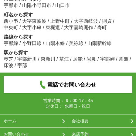
宇部市
/
山陽小野田市
/
山口市
町名から探す
西小串
/
大字東岐波
/
上野中町
/
大字西岐波
/
則貞
/
中央町
/
大字小串
/
東梶返
/
大字妻崎開作
/
寿町
路線から探す
宇部線
/
小野田線
/
山陽本線
/
美祢線
/
山陽新幹線
駅から探す
琴芝
/
宇部新川
/
東新川
/
草江
/
居能
/
岩鼻
/
宇部岬
/
常盤
/
床波
/
宇部
電話でお問い合わせ
営業時間：
9：00-17：45
定休日：
水曜日・祝日
ホーム
会社概要
お問い合わせ
来店予約