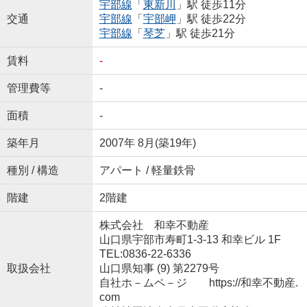
宇部線
「
東新川
」駅 徒歩11分
交通
宇部線
「
宇部岬
」駅 徒歩22分
宇部線
「
琴芝
」駅 徒歩21分
賃料
-
管理費等
-
面積
-
築年月
2007年 8月(築19年)
種別 / 構造
アパート / 軽量鉄骨
階建
2階建
株式会社 和幸不動産
山口県宇部市寿町1-3-13 和幸ビル 1F
TEL:0836-22-6336
取扱会社
山口県知事 (9) 第2279号
自社ホ－ムペ－ジ https://和幸不動産.
com