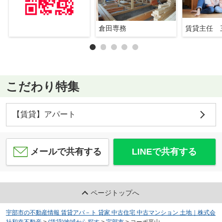
倉田専務
賃貸主任 
こだわり特集
【賃貸】アパート
メールで共有する
LINEで共有する
ページトップへ
宇部市の不動産情報 賃貸アパ－ト 貸家 中古住宅 中古マンション 土地｜株式会
社和幸不動産
>
(賃貸)地域から探す
>
宇部市
>
コーポ平山