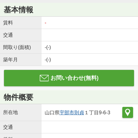
基本情報
賃料
-
交通
間取り(面積)
-(-)
築年月
-(-)
お問い合わせ(無料)
物件概要
所在地
山口県
宇部市
則貞
１丁目9-6-3
交通