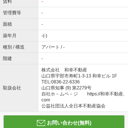
賃料
-
管理費等
-
面積
-
築年月
-(-)
種別 / 構造
アパート / -
階建
-
株式会社 和幸不動産
山口県宇部市寿町1-3-13 和幸ビル 1F
TEL:0836-22-6336
取扱会社
山口県知事 (9) 第2279号
自社ホ－ムペ－ジ https://和幸不動産.
com
公益社団法人全日本不動産協会
お問い合わせ(無料)