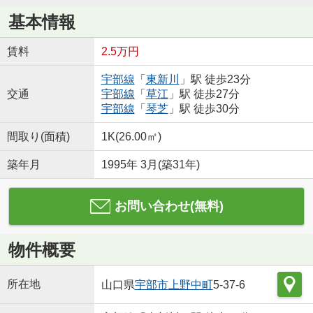
基本情報
賃料
2.5万円
宇部線
「
東新川
」駅 徒歩23分
交通
宇部線
「
草江
」駅 徒歩27分
宇部線
「
琴芝
」駅 徒歩30分
間取り(面積)
1K(26.00㎡)
築年月
1995年 3月(築31年)
お問い合わせ(無料)
物件概要
所在地
山口県
宇部市
上野中町
5-37-6