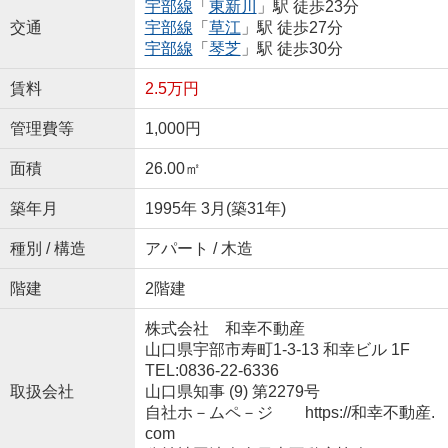
宇部線
「
東新川
」駅 徒歩23分
交通
宇部線
「
草江
」駅 徒歩27分
宇部線
「
琴芝
」駅 徒歩30分
賃料
2.5万円
管理費等
1,000円
面積
26.00㎡
築年月
1995年 3月(築31年)
種別 / 構造
アパート / 木造
階建
2階建
株式会社 和幸不動産
山口県宇部市寿町1-3-13 和幸ビル 1F
TEL:0836-22-6336
取扱会社
山口県知事 (9) 第2279号
自社ホ－ムペ－ジ https://和幸不動産.
com