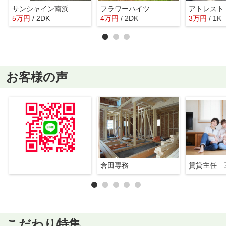
サンシャイン南浜
フラワーハイツ
アトレスト
5
万
円
/ 2DK
4
万
円
/ 2DK
3
万
円
/ 1K
お客様の声
倉田専務
賃貸主任 
こだわり特集