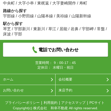
中央町
/
大字小串
/
東梶返
/
大字妻崎開作
/
寿町
路線から探す
宇部線
/
小野田線
/
山陽本線
/
美祢線
/
山陽新幹線
駅から探す
琴芝
/
宇部新川
/
東新川
/
草江
/
居能
/
岩鼻
/
宇部岬
/
常盤
/
床波
/
宇部
電話でお問い合わせ
営業時間：
9：00-17：45
定休日：
水曜日・祝日
ホーム
会社概要
お問い合わせ
来店予約
プライバシーポリシー
利用規約
アクセスマップ
PCサイト
Copyright(c) 株式会社 和幸不動産 All rights reserved.