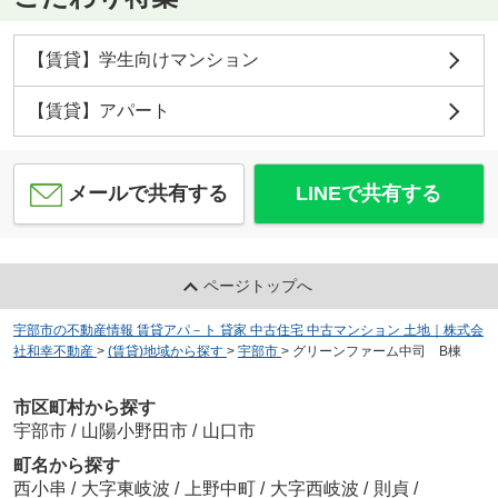
【賃貸】学生向けマンション
【賃貸】アパート
メールで共有する
LINEで共有する
ページトップへ
宇部市の不動産情報 賃貸アパ－ト 貸家 中古住宅 中古マンション 土地｜株式会
社和幸不動産
>
(賃貸)地域から探す
>
宇部市
>
グリーンファーム中司 B棟
市区町村から探す
宇部市
/
山陽小野田市
/
山口市
町名から探す
西小串
/
大字東岐波
/
上野中町
/
大字西岐波
/
則貞
/