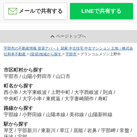
メールで共有する
LINEで共有する
ページトップへ
宇部市の不動産情報 賃貸アパ－ト 貸家 中古住宅 中古マンション 土地｜株式会
社和幸不動産
>
(賃貸)地域から探す
>
宇部市
>
グランコムメゾン上野中
市区町村から探す
宇部市
/
山陽小野田市
/
山口市
町名から探す
西小串
/
大字東岐波
/
上野中町
/
大字西岐波
/
則貞
/
中央町
/
大字小串
/
東梶返
/
大字妻崎開作
/
寿町
路線から探す
宇部線
/
小野田線
/
山陽本線
/
美祢線
/
山陽新幹線
駅から探す
琴芝
/
宇部新川
/
東新川
/
草江
/
居能
/
岩鼻
/
宇部岬
/
常盤
/
床波
/
宇部