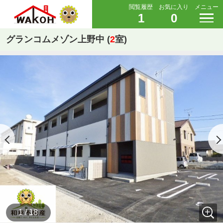
閲覧履歴
お気に入り
メニュー
1
0
グランコムメゾン上野中 (
2
室)
1 / 18