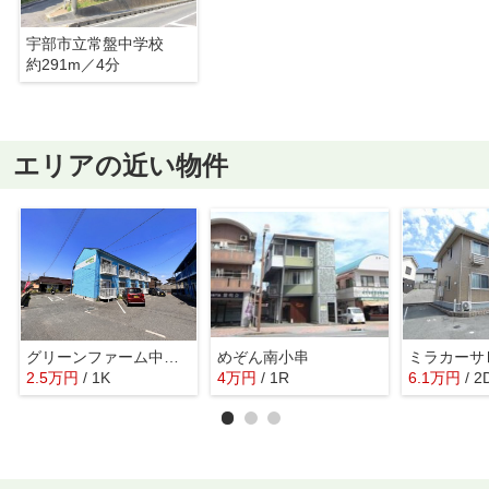
宇部市立常盤中学校
約291m／4分
エリアの近い物件
グリーンファーム中司 A棟
めぞん南小串
ミラカーサ
2.5
万
円
/ 1K
4
万
円
/ 1R
6.1
万
円
/ 2