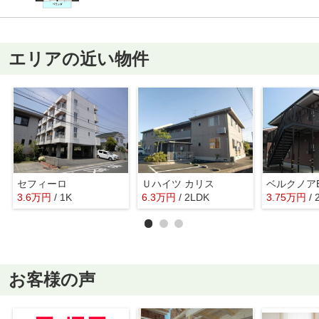
エリアの近い物件
セフィーロ
Ｕハイツ カリス
ベルクノア
3.6
万
円
/ 1K
6.3
万
円
/ 2LDK
3.75
万
円
/ 
お客様の声