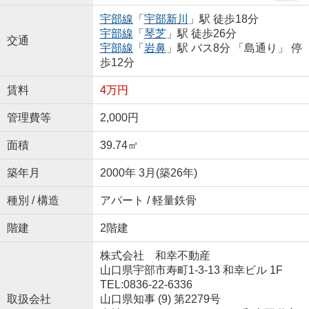
宇部線
「
宇部新川
」駅 徒歩18分
宇部線
「
琴芝
」駅 徒歩26分
交通
宇部線
「
岩鼻
」駅 バス8分 「島通り」 停
歩12分
賃料
4万円
管理費等
2,000円
面積
39.74㎡
築年月
2000年 3月(築26年)
種別 / 構造
アパート / 軽量鉄骨
階建
2階建
株式会社 和幸不動産
山口県宇部市寿町1-3-13 和幸ビル 1F
TEL:0836-22-6336
取扱会社
山口県知事 (9) 第2279号