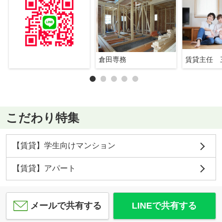
倉田専務
賃貸主任 
こだわり特集
【賃貸】学生向けマンション
【賃貸】アパート
メールで共有する
LINEで共有する