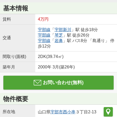
基本情報
賃料
4万円
宇部線
「
宇部新川
」駅 徒歩18分
宇部線
「
琴芝
」駅 徒歩26分
交通
宇部線
「
岩鼻
」駅 バス8分 「島通り」 停
歩12分
間取り(面積)
2DK(39.74㎡)
築年月
2000年 3月(築26年)
お問い合わせ(無料)
物件概要
所在地
山口県
宇部市
西小串
３丁目2-13