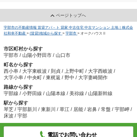
ページトップへ
宇部市の不動産情報 賃貸アパ－ト 貸家 中古住宅 中古マンション 土地｜株式会
社和幸不動産
>
(賃貸)地域から探す
>
宇部市
>
オークハウスⅡ
市区町村から探す
宇部市
/
山陽小野田市
/
山口市
町名から探す
西小串
/
大字東岐波
/
則貞
/
上野中町
/
大字西岐波
/
大字小串
/
中央町
/
東梶返
/
野中
/
大字妻崎開作
路線から探す
宇部線
/
小野田線
/
山陽本線
/
美祢線
/
山陽新幹線
駅から探す
琴芝
/
宇部新川
/
東新川
/
草江
/
居能
/
岩鼻
/
常盤
/
宇部岬
/
床波
/
宇部
電話でお問い合わせ