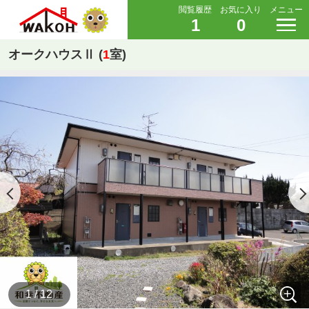
閲覧履歴
お気に入り
メニュー
1
0
オークハウスⅡ (
1
室)
1 / 12