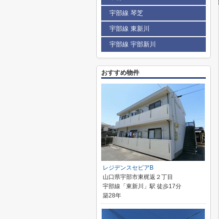
宇部線 琴芝
宇部線 東新川
宇部線 宇部新川
おすすめ物件
レジデンスセピアB
山口県宇部市東梶返２丁目
宇部線「東新川」駅 徒歩17分
築28年