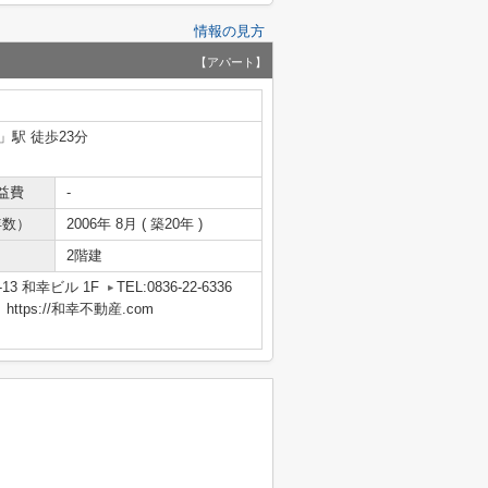
情報の見方
【アパート】
」駅 徒歩23分
益費
-
年数）
2006年 8月 ( 築20年 )
2階建
13 和幸ビル 1F
TEL:0836-22-6336
tps://和幸不動産.com