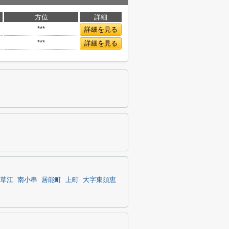
方位
詳細
***
詳細を見る
***
詳細を見る
草江
南小串
居能町
上町
大字東須恵