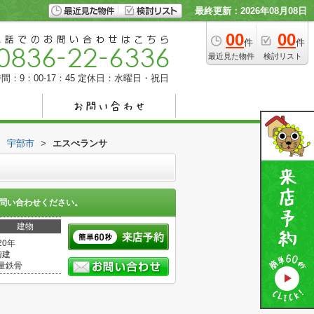
最終更新：2026年08月08日
00
00
件
件
最近見た物件
検討リスト
間：9：00-17：45
定休日：水曜日・祝日
>
宇部市
>
エスぺランサ
問い合わせください。
建物
20年
階建
量鉄骨