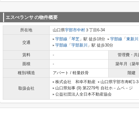
エスぺランサ
の物件概要
所在地
山口県
宇部市
中村
３丁目6-34
宇部線
「
琴芝
」駅 徒歩18分
宇部線
「
東新川
交通
宇部線
「
宇部新川
」駅 徒歩30分
賃料
-
管理費・共
面積
-
築年月（築
種別/構造
アパート / 軽量鉄骨
階建
株式会社 和幸不動産
山口県宇部市寿町1-3-
山口県知事 (9) 第2279号 自社ホ－ムペ－ジ ht
取扱会社
公益社団法人全日本不動産協会