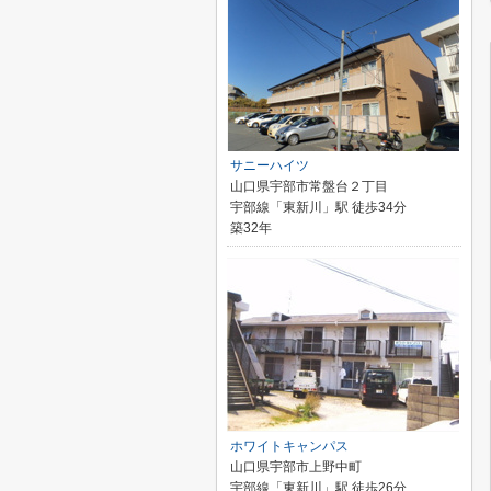
サニーハイツ
山口県宇部市常盤台２丁目
宇部線「東新川」駅 徒歩34分
築32年
ホワイトキャンパス
山口県宇部市上野中町
宇部線「東新川」駅 徒歩26分