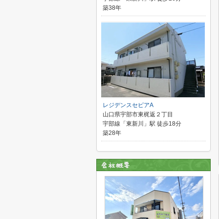
築38年
レジデンスセピアA
山口県宇部市東梶返２丁目
宇部線「東新川」駅 徒歩18分
築28年