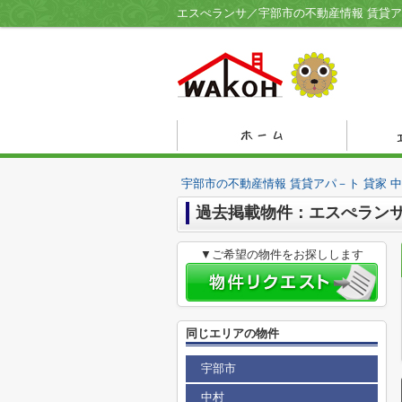
宇部市の不動産情報 賃貸アパ－ト 貸家 
過去掲載物件：エスぺラン
▼ご希望の物件をお探しします
同じエリアの物件
宇部市
中村