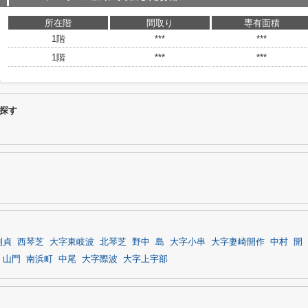
所在階
間取り
専有面積
1階
***
***
1階
***
***
探す
則貞
西琴芝
大字東岐波
北琴芝
野中
島
大字小串
大字妻崎開作
中村
開
山門
南浜町
中尾
大字際波
大字上宇部