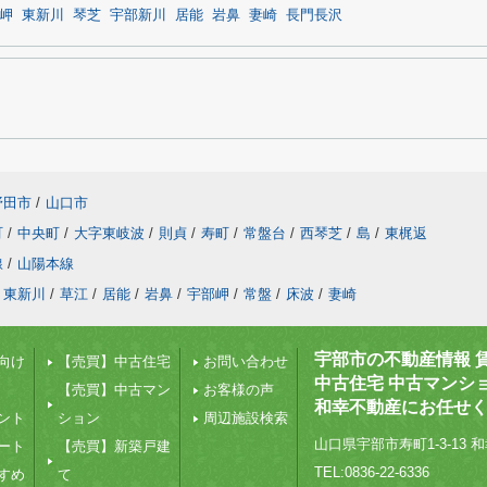
岬
東新川
琴芝
宇部新川
居能
岩鼻
妻崎
長門長沢
野田市
/
山口市
町
/
中央町
/
大字東岐波
/
則貞
/
寿町
/
常盤台
/
西琴芝
/
島
/
東梶返
線
/
山陽本線
東新川
/
草江
/
居能
/
岩鼻
/
宇部岬
/
常盤
/
床波
/
妻崎
宇部市の不動産情報 
向け
【売買】中古住宅
お問い合わせ
中古住宅 中古マンシ
【売買】中古マン
お客様の声
和幸不動産にお任せ
ント
ション
周辺施設検索
山口県宇部市寿町1-3-13 和
ート
【売買】新築戸建
TEL:0836-22-6336
すめ
て