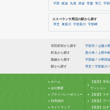
宇部
岐波
丸尾
床波
常盤
草江
宇部
エスぺランサ周辺の駅から探す
琴芝
東新川
宇部新川
宇部岬
市区町村から探す
宇部市
/
山陽小
町名から探す
西小串
/
上野中
路線から探す
宇部線
/
小野田
駅から探す
琴芝
/
宇部新川
/
ホーム
【賃貸】学生
会社概要
マンション
プライバシーポリシー
【賃貸】テナ
利用規約
【賃貸】アパ
サイトマップ
【賃貸】おす