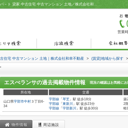
エスぺランサ／宇部市の不動産情報 賃貸アパ－ト 貸家 中古住宅 中古マンション 土地／株式会社和幸不動産
営業時
中古住宅 中古マンション 土地｜株式会社和幸不動産
>
(賃貸)地域から探す
サ
エスぺランサ
の過去掲載物件情報
現況の確認はお気軽にお
所在地
交通
宇部線
「
琴芝
」駅 徒歩18分
築
山口県
宇部市
中村
３丁目6-
宇部線
「
東新川
」駅 徒歩23分
2
34
宇部線
「
宇部新川
」駅 徒歩30分
軽
物件情報
周辺施設