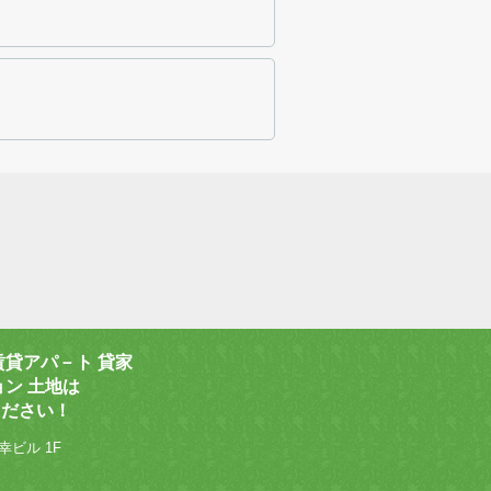
賃貸アパ－ト 貸家
ョン 土地は
ください！
幸ビル 1F