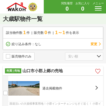
閲覧履歴
お気に入り
メニュー
0
0
大歳駅物件一覧
1
0
1～1
該当物件数
件
販売数
件
件を表示
変更
絞り込み条件：
なし
販売物件のみ
山口市小郡上郷の売地
売買 | 売地
過去掲載物件
国道沿いの大規模事業用地！小郡インターチェンジもすぐ近く！ 小郡イ