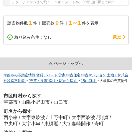
ンターチェンジまで約１．５キロメートル、JR新山口駅まで約５．０キ
ロメートルの好立地です。準工業地域内で、間...
1
0
1～1
該当物件数
件
販売数
件
件を表示
変更
絞り込み条件：
なし
ページトップへ
宇部市の不動産情報 賃貸アパ－ト 貸家 中古住宅 中古マンション 土地｜株式会
社和幸不動産
>
(売買・投資)路線・駅から探す
>
JR山口線
>
大歳駅の売買物件
市区町村から探す
宇部市
/
山陽小野田市
/
山口市
町名から探す
西小串
/
大字東岐波
/
上野中町
/
大字西岐波
/
則貞
/
中央町
/
大字小串
/
東梶返
/
大字妻崎開作
/
寿町