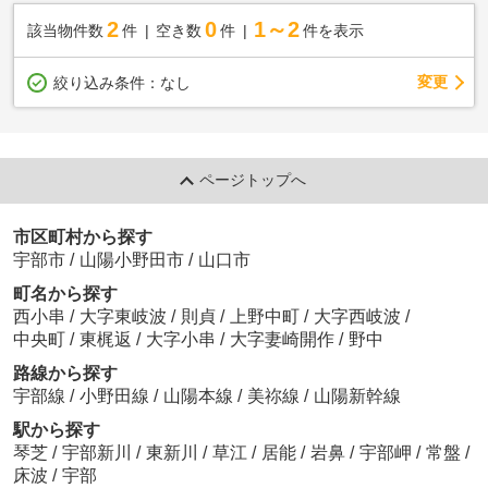
2
0
1～2
該当物件数
件
空き数
件
件を表示
変更
絞り込み条件：
なし
ページトップへ
市区町村から探す
宇部市
/
山陽小野田市
/
山口市
町名から探す
西小串
/
大字東岐波
/
則貞
/
上野中町
/
大字西岐波
/
中央町
/
東梶返
/
大字小串
/
大字妻崎開作
/
野中
路線から探す
宇部線
/
小野田線
/
山陽本線
/
美祢線
/
山陽新幹線
駅から探す
琴芝
/
宇部新川
/
東新川
/
草江
/
居能
/
岩鼻
/
宇部岬
/
常盤
/
床波
/
宇部