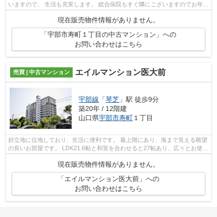
いますので、 生活も充実します。 総合病院もすぐ隣にございますのでお年寄
りの方や小さいお子さんも安心して...
現在販売物件情報がありません。
「宇部市寿町１丁目の中古マンション」への
お問い合わせはこちら
エイルマンション医大前
売買 | 中古マンション
宇部線
「
琴芝
」駅 徒歩9分
築20年 / 12階建
山口県
宇部市
寿町
１丁目
好立地に位地しており、生活に便利です。 最上階にあり、海まで見える眺望
の良いお部屋です。 LDK21.6帖と和室を合わせると27帖あり、広々とお使い
いただけます。
現在販売物件情報がありません。
「エイルマンション医大前」への
お問い合わせはこちら