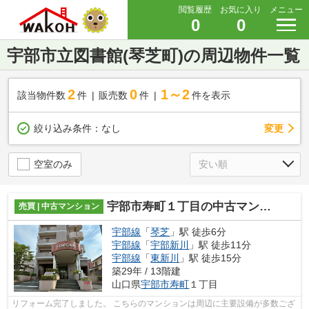
閲覧履歴
お気に入り
メニュー
0
0
宇部市立図書館(琴芝町)の周辺物件一覧
2
0
1～2
該当物件数
件
販売数
件
件を表示
変更
絞り込み条件：
なし
空室のみ
宇部市寿町１丁目の中古マンション
売買 | 中古マンション
宇部線
「
琴芝
」駅 徒歩6分
宇部線
「
宇部新川
」駅 徒歩11分
宇部線
「
東新川
」駅 徒歩15分
築29年 / 13階建
山口県
宇部市
寿町
１丁目
リフォーム完了しました。 こちらのマンションは周辺に主要設備が多数ござ