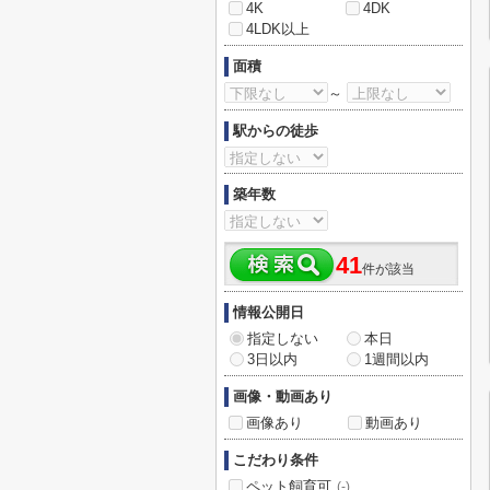
4K
4DK
4LDK以上
面積
～
駅からの徒歩
築年数
41
件が該当
情報公開日
指定しない
本日
3日以内
1週間以内
画像・動画あり
画像あり
動画あり
こだわり条件
ペット飼育可
(-)