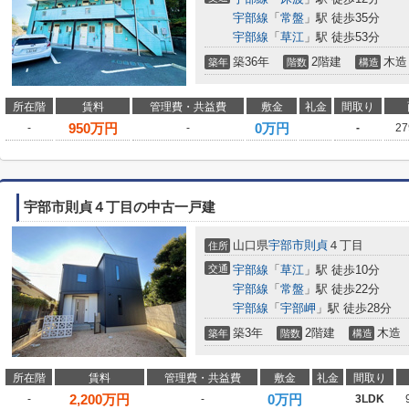
宇部線
「
常盤
」駅 徒歩35分
宇部線
「
草江
」駅 徒歩53分
築36年
2階建
木造
築年
階数
構造
所在階
賃料
管理費・共益費
敷金
礼金
間取り
950
万円
0万円
-
-
-
27
宇部市則貞４丁目の中古一戸建
山口県
宇部市
則貞
４丁目
住所
交通
宇部線
「
草江
」駅 徒歩10分
宇部線
「
常盤
」駅 徒歩22分
宇部線
「
宇部岬
」駅 徒歩28分
築3年
2階建
木造
築年
階数
構造
所在階
賃料
管理費・共益費
敷金
礼金
間取り
2,200
万円
0万円
-
-
3LDK