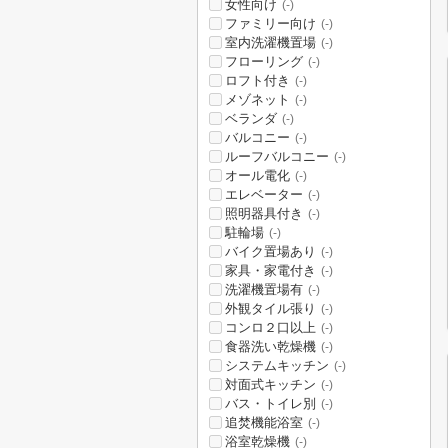
女性向け
(-)
ファミリー向け
(-)
室内洗濯機置場
(-)
フローリング
(-)
ロフト付き
(-)
メゾネット
(-)
ベランダ
(-)
バルコニー
(-)
ルーフバルコニー
(-)
オール電化
(-)
エレベーター
(-)
照明器具付き
(-)
駐輪場
(-)
バイク置場あり
(-)
家具・家電付き
(-)
洗濯機置場有
(-)
外観タイル張り
(-)
コンロ２口以上
(-)
食器洗い乾燥機
(-)
システムキッチン
(-)
対面式キッチン
(-)
バス・トイレ別
(-)
追焚機能浴室
(-)
浴室乾燥機
(-)