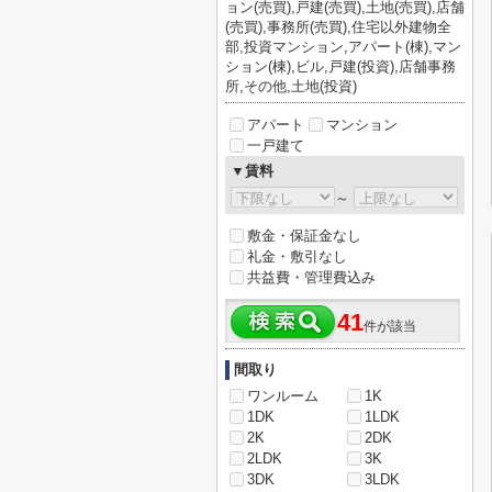
ョン(売買),戸建(売買),土地(売買),店舗
(売買),事務所(売買),住宅以外建物全
部,投資マンション,アパート(棟),マン
ション(棟),ビル,戸建(投資),店舗事務
所,その他,土地(投資)
アパート
マンション
一戸建て
▼賃料
～
敷金・保証金なし
礼金・敷引なし
共益費・管理費込み
41
件が該当
間取り
ワンルーム
1K
1DK
1LDK
2K
2DK
2LDK
3K
3DK
3LDK