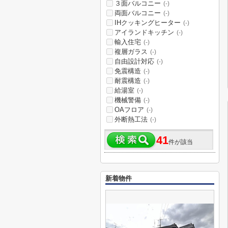
３面バルコニー
(-)
両面バルコニー
(-)
IHクッキングヒーター
(-)
アイランドキッチン
(-)
輸入住宅
(-)
複層ガラス
(-)
自由設計対応
(-)
免震構造
(-)
耐震構造
(-)
給湯室
(-)
機械警備
(-)
OAフロア
(-)
外断熱工法
(-)
41
件が該当
新着物件