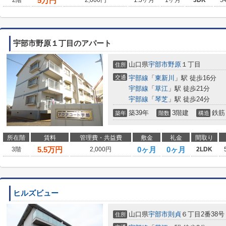
5
万円
2階
2,000円
1.5ヶ月
1ヶ月
3DK
5
宇部市野原１丁目のアパート
山口県
宇部市
野原
１丁目
住所
交通
宇部線
「
東新川
」駅 徒歩16分
宇部線
「
草江
」駅 徒歩21分
宇部線
「
琴芝
」駅 徒歩24分
築39年
3階建
鉄筋
築年
階数
構造
所在階
賃料
管理費・共益費
敷金
礼金
間取り
5.5
万円
0ヶ月
0ヶ月
3階
2,000円
2LDK
ヒルズビュー
山口県
宇部市
則貞
６丁目2番38号
住所