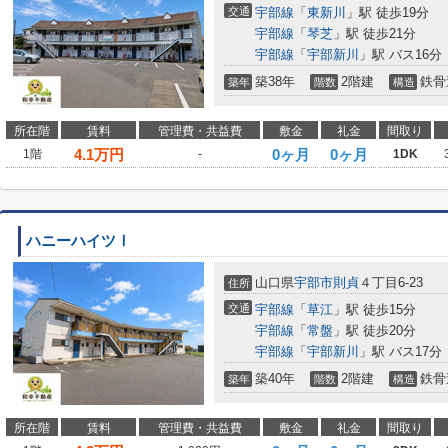
交通
宇部線
「
東新川
」駅 徒歩19分
宇部線
「
琴芝
」駅 徒歩21分
宇部線
「
宇部新川
」駅 バス16分
築38年
2階建
鉄骨
築年
階数
構造
所在階
賃料
管理費・共益費
敷金
礼金
間取り
4.1
万円
0ヶ月
0ヶ月
1階
-
1DK
ハニーハイツⅠ
山口県
宇部市
則貞
４丁目6-23
住所
交通
宇部線
「
草江
」駅 徒歩15分
宇部線
「
常盤
」駅 徒歩20分
宇部線
「
宇部新川
」駅 バス17分
築40年
2階建
鉄骨
築年
階数
構造
所在階
賃料
管理費・共益費
敷金
礼金
間取り