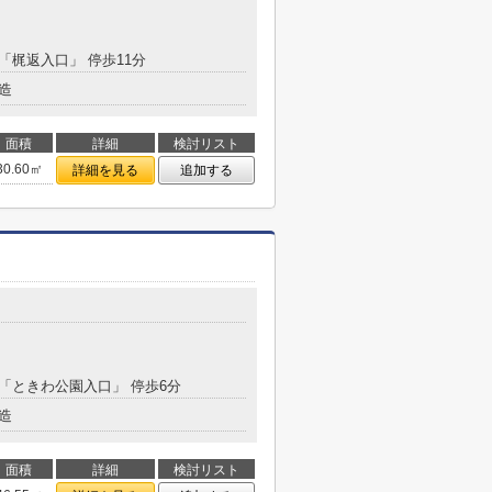
 「梶返入口」 停歩11分
造
面積
詳細
検討リスト
30.60㎡
詳細を見る
追加する
 「ときわ公園入口」 停歩6分
造
面積
詳細
検討リスト