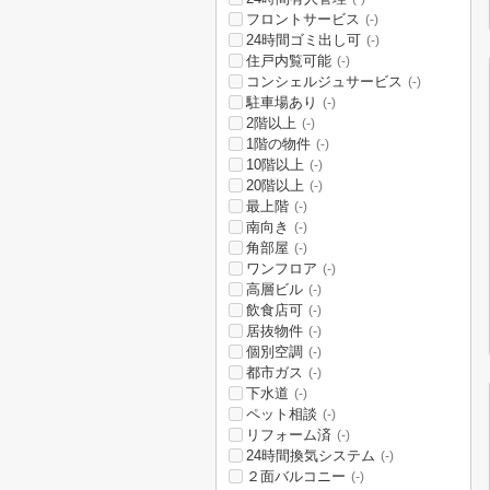
フロントサービス
(-)
24時間ゴミ出し可
(-)
住戸内覧可能
(-)
コンシェルジュサービス
(-)
駐車場あり
(-)
2階以上
(-)
1階の物件
(-)
10階以上
(-)
20階以上
(-)
最上階
(-)
南向き
(-)
角部屋
(-)
ワンフロア
(-)
高層ビル
(-)
飲食店可
(-)
居抜物件
(-)
個別空調
(-)
都市ガス
(-)
下水道
(-)
ペット相談
(-)
リフォーム済
(-)
24時間換気システム
(-)
２面バルコニー
(-)