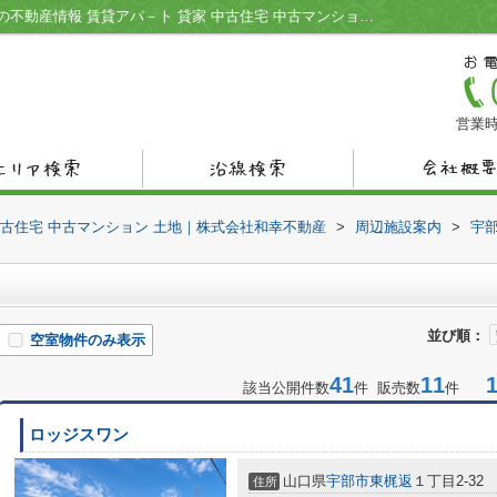
山口銀行則貞支店周辺の物件一覧｜宇部市の不動産情報 賃貸アパ－ト 貸家 中古住宅 中古マンション 土地｜株式会社和幸不動産
営業時
中古住宅 中古マンション 土地｜株式会社和幸不動産
>
周辺施設案内
>
宇
並び順：
空室物件のみ表示
41
11
1-
該当公開件数
件 販売数
件
ロッジスワン
山口県
宇部市
東梶返
１丁目2-32
住所