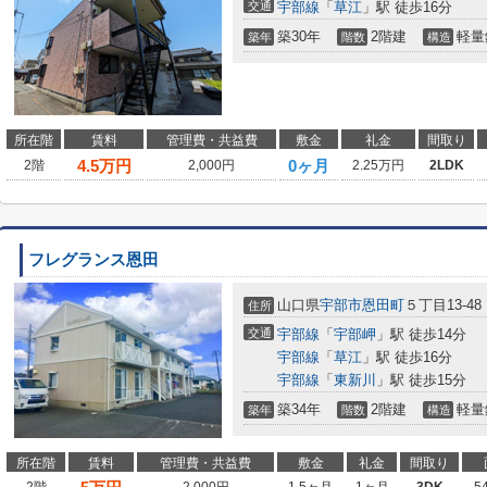
交通
宇部線
「
草江
」駅 徒歩16分
築30年
2階建
軽量
築年
階数
構造
所在階
賃料
管理費・共益費
敷金
礼金
間取り
4.5
万円
0ヶ月
2階
2,000円
2.25万円
2LDK
フレグランス恩田
山口県
宇部市
恩田町
５丁目13-48
住所
交通
宇部線
「
宇部岬
」駅 徒歩14分
宇部線
「
草江
」駅 徒歩16分
宇部線
「
東新川
」駅 徒歩15分
築34年
2階建
軽量
築年
階数
構造
所在階
賃料
管理費・共益費
敷金
礼金
間取り