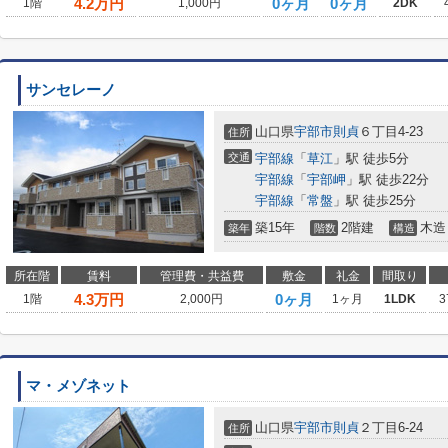
4.2
万円
0ヶ月
0ヶ月
1階
1,000円
2DK
サンセレーノ
山口県
宇部市
則貞
６丁目4-23
住所
交通
宇部線
「
草江
」駅 徒歩5分
宇部線
「
宇部岬
」駅 徒歩22分
宇部線
「
常盤
」駅 徒歩25分
築15年
2階建
木造
築年
階数
構造
所在階
賃料
管理費・共益費
敷金
礼金
間取り
4.3
万円
0ヶ月
1階
2,000円
1ヶ月
1LDK
3
マ・メゾネット
山口県
宇部市
則貞
２丁目6-24
住所