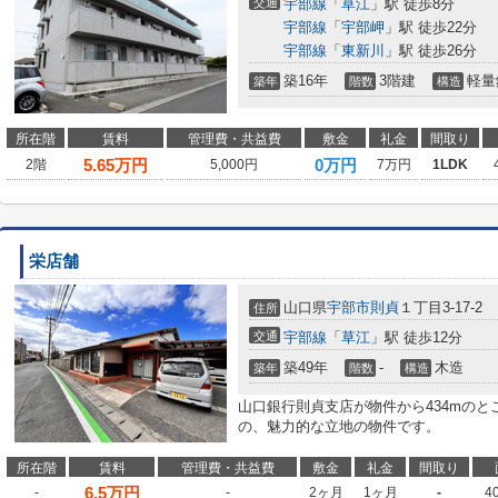
交通
宇部線
「
草江
」駅 徒歩8分
宇部線
「
宇部岬
」駅 徒歩22分
宇部線
「
東新川
」駅 徒歩26分
築16年
3階建
軽量
築年
階数
構造
所在階
賃料
管理費・共益費
敷金
礼金
間取り
5.65
万円
0万円
2階
5,000円
7万円
1LDK
栄店舗
山口県
宇部市
則貞
１丁目3-17-2
住所
交通
宇部線
「
草江
」駅 徒歩12分
築49年
-
木造
築年
階数
構造
山口銀行則貞支店が物件から434mのと
の、魅力的な立地の物件です。
所在階
賃料
管理費・共益費
敷金
礼金
間取り
6.5
万円
-
-
2ヶ月
1ヶ月
-
4