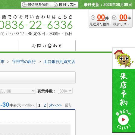
最終更新：2026年08月09日
00
00
件
件
最近見た物件
検討リスト
間：9：00-17：45
定休日：水曜日・祝日
部市
>
宇部市の銀行
>
山口銀行則貞支店
表示件数：
30
件表示
<<前へ
1
2
次へ>>
最初