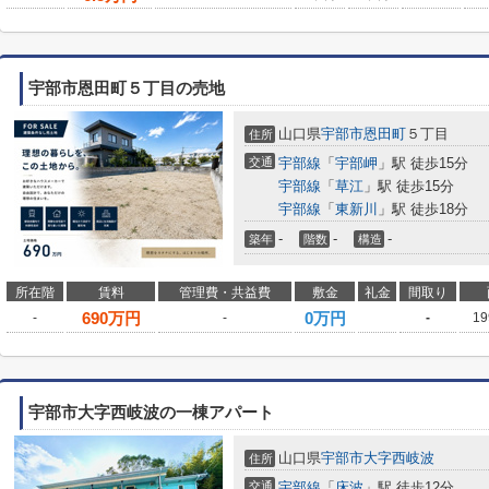
宇部市恩田町５丁目の売地
山口県
宇部市
恩田町
５丁目
住所
交通
宇部線
「
宇部岬
」駅 徒歩15分
宇部線
「
草江
」駅 徒歩15分
宇部線
「
東新川
」駅 徒歩18分
-
-
-
築年
階数
構造
所在階
賃料
管理費・共益費
敷金
礼金
間取り
690
万円
0万円
-
-
-
19
宇部市大字西岐波の一棟アパート
山口県
宇部市
大字西岐波
住所
交通
宇部線
「
床波
」駅 徒歩12分