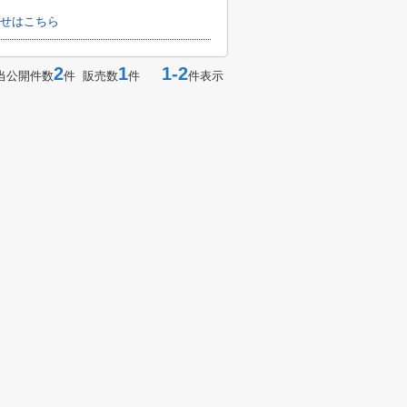
せはこちら
2
1
1-2
当公開件数
件 販売数
件
件表示