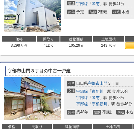
交通
宇部線
「
琴芝
」駅 徒歩41分
予定
2階建
木造
築年
階数
構造
価格
間取り
建物面積
土地面積
3,298
万円
4LDK
105.29㎡
243.70㎡
宇部市山門３丁目の中古一戸建
山口県
宇部市
山門
３丁目
住所
交通
宇部線
「
東新川
」駅 徒歩36分
宇部線
「
琴芝
」駅 徒歩38分
宇部線
「
宇部新川
」駅 徒歩46分
築48年
2階建
木造
築年
階数
構造
価格
間取り
建物面積
土地面積