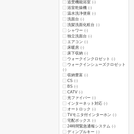
追焚機能浴室
(-)
浴室乾燥機
(-)
温水洗浄便座
(-)
洗面台
(-)
洗髪洗面化粧台
(-)
シャワー
(-)
独立洗面台
(-)
エアコン
(-)
床暖房
(-)
床下収納
(-)
ウォークインクロゼット
(-)
ウォークインシューズクロゼット
(-)
収納豊富
(-)
CS
(-)
BS
(-)
CATV
(-)
光ファイバー
(-)
インターネット対応
(-)
オートロック
(-)
TVモニタ付インターホン
(-)
宅配ボックス
(-)
24時間緊急通報システム
(-)
ディンプルキー
(-)