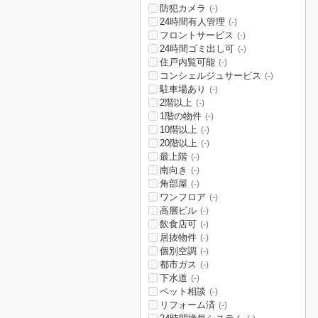
防犯カメラ
(-)
24時間有人管理
(-)
フロントサービス
(-)
24時間ゴミ出し可
(-)
住戸内覧可能
(-)
コンシェルジュサービス
(-)
駐車場あり
(-)
2階以上
(-)
1階の物件
(-)
10階以上
(-)
20階以上
(-)
最上階
(-)
南向き
(-)
角部屋
(-)
ワンフロア
(-)
高層ビル
(-)
飲食店可
(-)
居抜物件
(-)
個別空調
(-)
都市ガス
(-)
下水道
(-)
ペット相談
(-)
リフォーム済
(-)