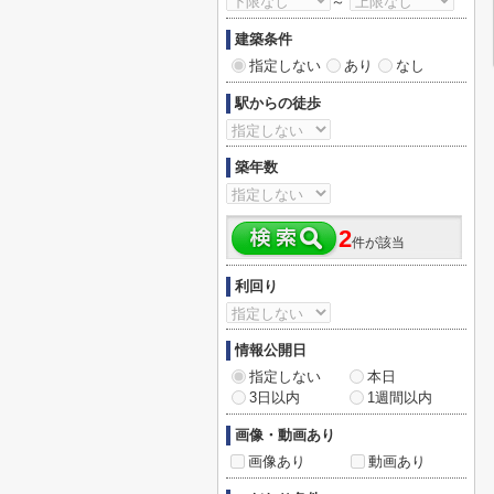
～
建築条件
指定しない
あり
なし
駅からの徒歩
築年数
2
件が該当
利回り
情報公開日
指定しない
本日
3日以内
1週間以内
画像・動画あり
画像あり
動画あり