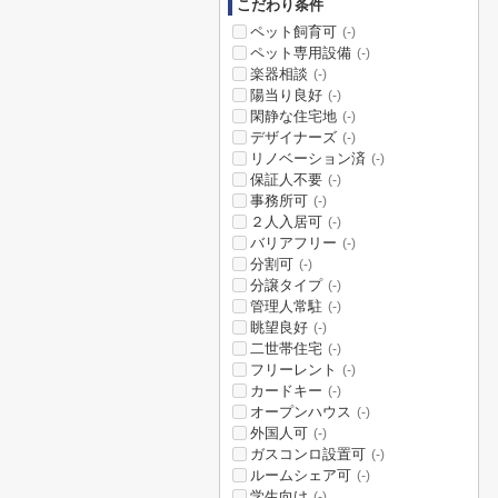
こだわり条件
ペット飼育可
(-)
ペット専用設備
(-)
楽器相談
(-)
陽当り良好
(-)
閑静な住宅地
(-)
デザイナーズ
(-)
リノベーション済
(-)
保証人不要
(-)
事務所可
(-)
２人入居可
(-)
バリアフリー
(-)
分割可
(-)
分譲タイプ
(-)
管理人常駐
(-)
眺望良好
(-)
二世帯住宅
(-)
フリーレント
(-)
カードキー
(-)
オープンハウス
(-)
外国人可
(-)
ガスコンロ設置可
(-)
ルームシェア可
(-)
学生向け
(-)