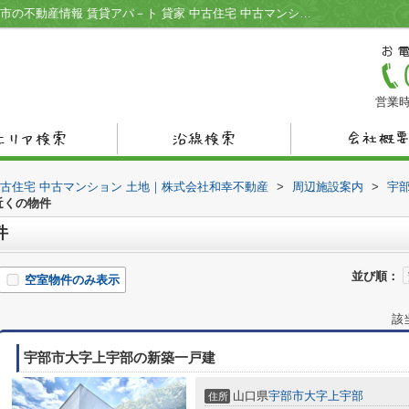
マリン薬局 上宇部店周辺の物件一覧｜宇部市の不動産情報 賃貸アパ－ト 貸家 中古住宅 中古マンション 土地｜株式会社和幸不動産
営業時
中古住宅 中古マンション 土地｜株式会社和幸不動産
>
周辺施設案内
>
宇
近くの物件
件
並び順：
空室物件のみ表示
該
宇部市大字上宇部の新築一戸建
山口県
宇部市
大字上宇部
住所