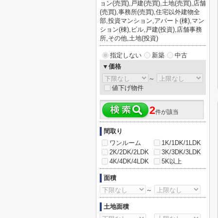
ョン(売買),戸建(売買),土地(売買),店舗
(売買),事務所(売買),住宅以外建物全
部,投資マンション,アパート(棟),マン
ション(棟),ビル,戸建(投資),店舗事務
所,その他,土地(投資)
指定しない
新築
中古
▼価格
～
値下げ物件
2
件が該当
間取り
ワンルーム
1K/1DK/1LDK
2K/2DK/2LDK
3K/3DK/3LDK
4K/4DK/4LDK
5K以上
面積
～
土地面積