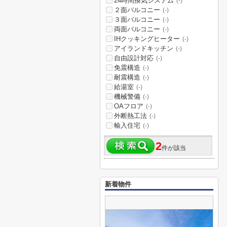
24時間換気システム
(-)
２面バルコニー
(-)
３面バルコニー
(-)
両面バルコニー
(-)
IHクッキングヒーター
(-)
アイランドキッチン
(-)
自由設計対応
(-)
免震構造
(-)
耐震構造
(-)
給湯室
(-)
機械警備
(-)
OAフロア
(-)
外断熱工法
(-)
輸入住宅
(-)
2
件が該当
新着物件