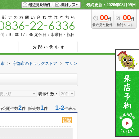
最終更新：2026年08月09日
00
00
件
件
最近見た物件
検討リスト
間：9：00-17：45
定休日：水曜日・祝日
部市
>
宇部市のドラッグストア
>
マリン
表示件数：
2
1
1-2
当公開件数
件 販売数
件
件表示