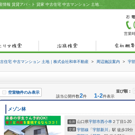
あゆみ薬局周辺の物件一覧｜宇部市の不動産情報 賃貸アパ－ト 貸家 中古住宅 中古マンション 土地｜株式会社和幸不動産
営業時
中古住宅 中古マンション 土地｜株式会社和幸不動産
>
周辺施設案内
>
宇
並び順：
空室物件のみ表示
2
1-2
該当公開件数
件
件表示
メゾン林
山口県
宇部市
西小串
２丁目1-20
住所
交通
宇部線
「
宇部新川
」駅 徒歩19分