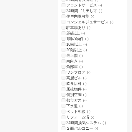
フロントサービス
(-)
24時間ゴミ出し可
(-)
住戸内覧可能
(-)
コンシェルジュサービス
(-)
駐車場あり
(-)
2階以上
(-)
1階の物件
(-)
10階以上
(-)
20階以上
(-)
最上階
(-)
南向き
(-)
角部屋
(-)
ワンフロア
(-)
高層ビル
(-)
飲食店可
(-)
居抜物件
(-)
個別空調
(-)
都市ガス
(-)
下水道
(-)
ペット相談
(-)
リフォーム済
(-)
24時間換気システム
(-)
２面バルコニー
(-)