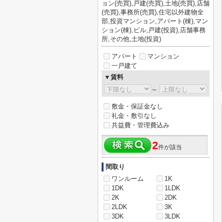
ョン(売買),戸建(売買),土地(売買),店舗
(売買),事務所(売買),住宅以外建物全
部,投資マンション,アパート(棟),マン
ション(棟),ビル,戸建(投資),店舗事務
所,その他,土地(投資)
アパート
マンション
一戸建て
▼賃料
～
敷金・保証金なし
礼金・敷引なし
共益費・管理費込み
2
件が該当
間取り
ワンルーム
1K
1DK
1LDK
2K
2DK
2LDK
3K
3DK
3LDK