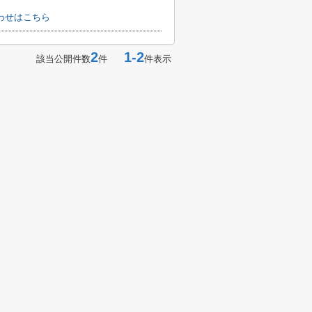
わせはこちら
2
1-2
該当公開件数
件
件表示