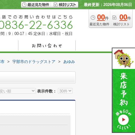
最終更新：2026年08月06日
00
00
件
件
最近見た物件
検討リスト
間：9：00-17：45
定休日：水曜日・祝日
部市
>
宇部市のドラッグストア
>
あゆみ
表示件数：