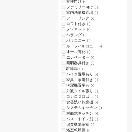
女性向け
(-)
ファミリー向け
(-)
室内洗濯機置場
(-)
フローリング
(-)
ロフト付き
(-)
メゾネット
(-)
ベランダ
(-)
バルコニー
(-)
ルーフバルコニー
(-)
オール電化
(-)
エレベーター
(-)
照明器具付き
(-)
駐輪場
(-)
バイク置場あり
(-)
家具・家電付き
(-)
洗濯機置場有
(-)
外観タイル張り
(-)
コンロ２口以上
(-)
食器洗い乾燥機
(-)
システムキッチン
(-)
対面式キッチン
(-)
バス・トイレ別
(-)
追焚機能浴室
(-)
浴室乾燥機
(-)