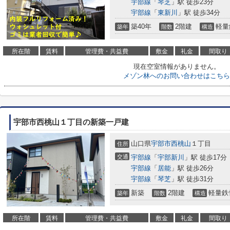
宇部線
「
琴芝
」駅 徒歩23分
宇部線
「
東新川
」駅 徒歩34分
築40年
2階建
軽量
築年
階数
構造
所在階
賃料
管理費・共益費
敷金
礼金
間取り
現在空室情報がありません。
メゾン林へのお問い合わせはこちら
宇部市西桃山１丁目の新築一戸建
山口県
宇部市
西桃山
１丁目
住所
交通
宇部線
「
宇部新川
」駅 徒歩17分
宇部線
「
居能
」駅 徒歩26分
宇部線
「
琴芝
」駅 徒歩31分
新築
2階建
軽量鉄
築年
階数
構造
所在階
賃料
管理費・共益費
敷金
礼金
間取り