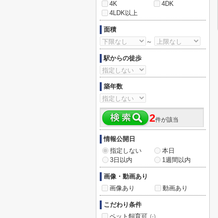
4K
4DK
4LDK以上
面積
～
駅からの徒歩
築年数
2
件が該当
情報公開日
指定しない
本日
3日以内
1週間以内
画像・動画あり
画像あり
動画あり
こだわり条件
ペット飼育可
(-)