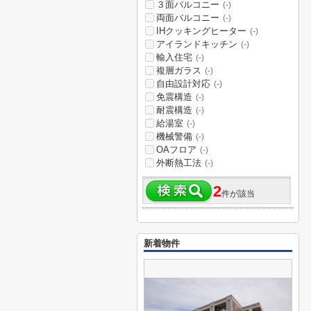
３面バルコニー
(-)
両面バルコニー
(-)
IHクッキングヒーター
(-)
アイランドキッチン
(-)
輸入住宅
(-)
複層ガラス
(-)
自由設計対応
(-)
免震構造
(-)
耐震構造
(-)
給湯室
(-)
機械警備
(-)
OAフロア
(-)
外断熱工法
(-)
2
件が該当
新着物件