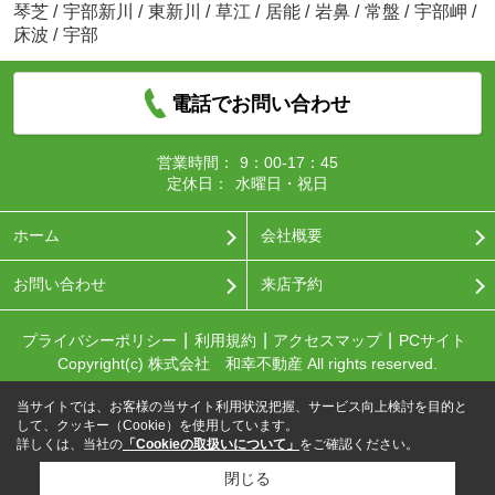
琴芝
/
宇部新川
/
東新川
/
草江
/
居能
/
岩鼻
/
常盤
/
宇部岬
/
床波
/
宇部
電話でお問い合わせ
営業時間：
9：00-17：45
定休日：
水曜日・祝日
ホーム
会社概要
お問い合わせ
来店予約
プライバシーポリシー
利用規約
アクセスマップ
PCサイト
Copyright(c) 株式会社 和幸不動産 All rights reserved.
当サイトでは、お客様の当サイト利用状況把握、サービス向上検討を目的と
して、クッキー（Cookie）を使用しています。
詳しくは、当社の
「Cookieの取扱いについて」
をご確認ください。
閉じる