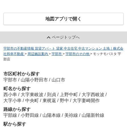
地図アプリで開く
ページトップへ
宇部市の不動産情報 賃貸アパ－ト 貸家 中古住宅 中古マンション 土地｜株式会
社和幸不動産
>
周辺施設案内
>
宇部市
>
宇部市のその他
>
モッチモパスタ 宇
部店
市区町村から探す
宇部市
/
山陽小野田市
/
山口市
町名から探す
西小串
/
大字東岐波
/
則貞
/
上野中町
/
大字西岐波
/
大字小串
/
中央町
/
東梶返
/
野中
/
大字妻崎開作
路線から探す
宇部線
/
小野田線
/
山陽本線
/
美祢線
/
山陽新幹線
駅から探す