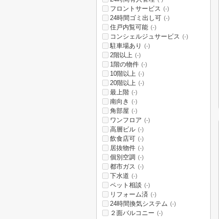
フロントサービス
(-)
24時間ゴミ出し可
(-)
住戸内覧可能
(-)
コンシェルジュサービス
(-)
駐車場あり
(-)
2階以上
(-)
1階の物件
(-)
10階以上
(-)
20階以上
(-)
最上階
(-)
南向き
(-)
角部屋
(-)
ワンフロア
(-)
高層ビル
(-)
飲食店可
(-)
居抜物件
(-)
個別空調
(-)
都市ガス
(-)
下水道
(-)
ペット相談
(-)
リフォーム済
(-)
24時間換気システム
(-)
２面バルコニー
(-)