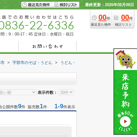
最終更新：2026年08月08日
00
00
件
件
最近見た物件
検討リスト
間：9：00-17：45
定休日：水曜日・祝日
部市
>
宇部市のそば・うどん
>
うどん・
表示件数：
9
1
1-9
当公開件数
件 販売数
件
件表示