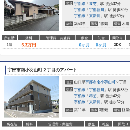
交通
宇部線
「
琴芝
」駅 徒歩32分
宇部線
「
宇部新川
」駅 徒歩39分
宇部線
「
東新川
」駅 徒歩39分
築53年
1階建
木造
築年
階数
構造
所在階
賃料
管理費・共益費
敷金
礼金
間取り
5.3
万円
0ヶ月
0ヶ月
1階
-
3DK
宇部市南小羽山町２丁目のアパート
山口県
宇部市
南小羽山町
２丁目
住所
交通
宇部線
「
宇部新川
」駅 徒歩38分
宇部線
「
琴芝
」駅 徒歩42分
宇部線
「
東新川
」駅 徒歩52分
築11年
3階建
軽量
築年
階数
構造
所在階
賃料
管理費・共益費
敷金
礼金
間取り