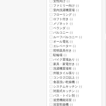
女性向け
(-)
ファミリー向け
(-)
室内洗濯機置場
(-)
フローリング
(-)
ロフト付き
(-)
メゾネット
(-)
ベランダ
(-)
バルコニー
(-)
ルーフバルコニー
(-)
オール電化
(-)
エレベーター
(-)
照明器具付き
(-)
駐輪場
(-)
バイク置場あり
(-)
家具・家電付き
(-)
洗濯機置場有
(-)
外観タイル張り
(-)
コンロ２口以上
(-)
食器洗い乾燥機
(-)
システムキッチン
(-)
対面式キッチン
(-)
バス・トイレ別
(-)
追焚機能浴室
(-)
浴室乾燥機
(-)