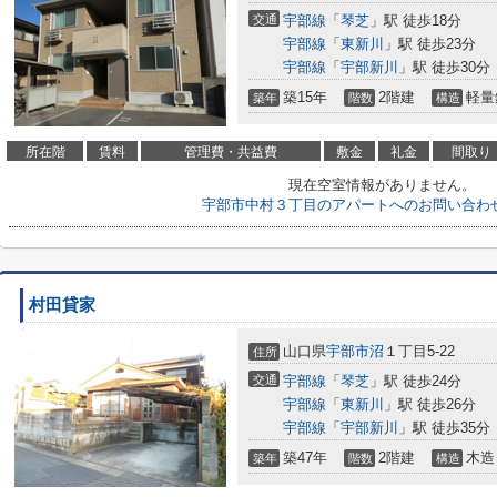
交通
宇部線
「
琴芝
」駅 徒歩18分
宇部線
「
東新川
」駅 徒歩23分
宇部線
「
宇部新川
」駅 徒歩30分
築15年
2階建
軽量
築年
階数
構造
所在階
賃料
管理費・共益費
敷金
礼金
間取り
現在空室情報がありません。
宇部市中村３丁目のアパートへのお問い合わ
村田貸家
山口県
宇部市
沼
１丁目5-22
住所
交通
宇部線
「
琴芝
」駅 徒歩24分
宇部線
「
東新川
」駅 徒歩26分
宇部線
「
宇部新川
」駅 徒歩35分
築47年
2階建
木造
築年
階数
構造