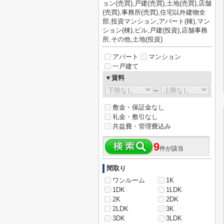
ョン(売買),戸建(売買),土地(売買),店舗
(売買),事務所(売買),住宅以外建物全
部,投資マンション,アパート(棟),マン
ション(棟),ビル,戸建(投資),店舗事務
所,その他,土地(投資)
アパート
マンション
一戸建て
▼賃料
～
敷金・保証金なし
礼金・敷引なし
共益費・管理費込み
9
件が該当
間取り
ワンルーム
1K
1DK
1LDK
2K
2DK
2LDK
3K
3DK
3LDK