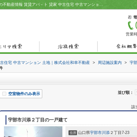
うどん・そば・壱周辺の物件一覧｜宇部市の不動産情報 賃貸アパ－ト 貸家 中古住宅 中古マンション 土地｜株式会社和幸不動産
営業時
中古住宅 中古マンション 土地｜株式会社和幸不動産
>
周辺施設案内
>
宇
件
並び順：
空室物件のみ表示
該
宇部市川添２丁目の一戸建て
山口県
宇部市
川添
２丁目7-23
住所