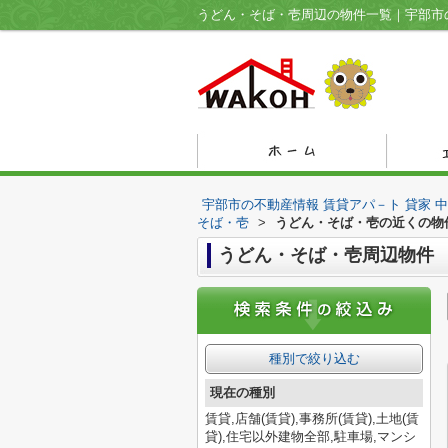
宇部市の不動産情報 賃貸アパ－ト 貸家 
そば・壱
>
うどん・そば・壱の近くの物
うどん・そば・壱周辺物件
種別で絞り込む
現在の種別
賃貸,店舗(賃貸),事務所(賃貸),土地(賃
貸),住宅以外建物全部,駐車場,マンシ