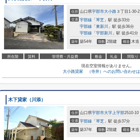
山口県
宇部市
大小路
３丁目1-30-2
住所
交通
宇部線
「
琴芝
」駅 徒歩33分
宇部線
「
東新川
」駅 徒歩36分
宇部線
「
宇部新川
」駅 徒歩41分
築54年
2階建
木造
築年
階数
構造
所在階
賃料
管理費・共益費
敷金
礼金
間取り
現在空室情報がありません。
大小路貸家 （寺井）へのお問い合わせは
木下貸家（川添）
山口県
宇部市
大字上宇部
2510-10
住所
交通
宇部線
「
琴芝
」駅 徒歩37分
築37年
2階建
木造
築年
階数
構造