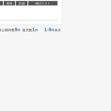
面積
詳細
検討リスト
9
1
1-9
当公開件数
件 販売数
件
件表示