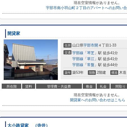
現在空室情報がありません。
宇部市南小羽山町２丁目のアパートへのお問い合
開貸家
山口県
宇部市
開
４丁目1-33
住所
交通
宇部線
「
琴芝
」駅 徒歩41分
宇部線
「
草江
」駅 徒歩41分
宇部線
「
常盤
」駅 徒歩44分
築53年
2階建
木造
築年
階数
構造
所在階
賃料
管理費・共益費
敷金
礼金
間取り
現在空室情報がありません。
開貸家へのお問い合わせはこちら
大小路貸家 （寺井）