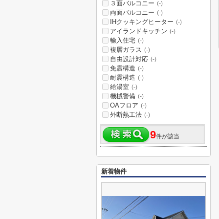
３面バルコニー
(-)
両面バルコニー
(-)
IHクッキングヒーター
(-)
アイランドキッチン
(-)
輸入住宅
(-)
複層ガラス
(-)
自由設計対応
(-)
免震構造
(-)
耐震構造
(-)
給湯室
(-)
機械警備
(-)
OAフロア
(-)
外断熱工法
(-)
9
件が該当
新着物件