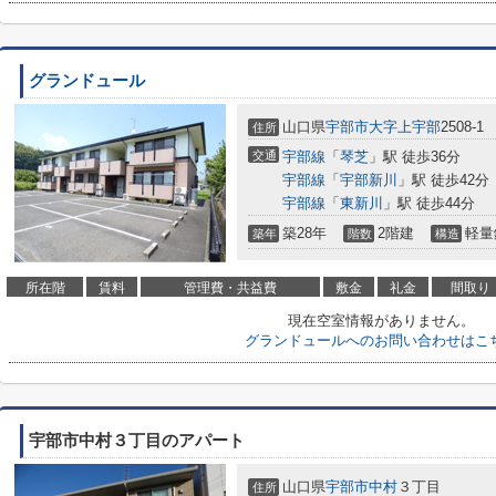
グランドュール
山口県
宇部市
大字上宇部
2508-1
住所
交通
宇部線
「
琴芝
」駅 徒歩36分
宇部線
「
宇部新川
」駅 徒歩42分
宇部線
「
東新川
」駅 徒歩44分
築28年
2階建
軽量
築年
階数
構造
所在階
賃料
管理費・共益費
敷金
礼金
間取り
現在空室情報がありません。
グランドュールへのお問い合わせはこ
宇部市中村３丁目のアパート
山口県
宇部市
中村
３丁目
住所