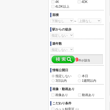
4K
4DK
4LDK以上
面積
～
駅からの徒歩
築年数
9
件が該当
情報公開日
指定しない
本日
3日以内
1週間以内
画像・動画あり
画像あり
動画あり
こだわり条件
ペット飼育可
(-)