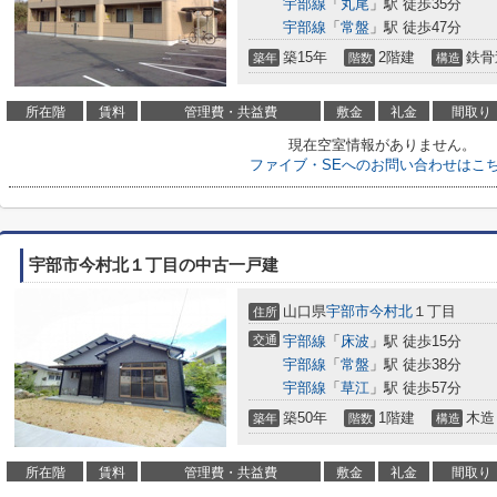
宇部線
「
丸尾
」駅 徒歩35分
宇部線
「
常盤
」駅 徒歩47分
築15年
2階建
鉄骨
築年
階数
構造
所在階
賃料
管理費・共益費
敷金
礼金
間取り
現在空室情報がありません。
ファイブ・SEへのお問い合わせはこ
宇部市今村北１丁目の中古一戸建
山口県
宇部市
今村北
１丁目
住所
交通
宇部線
「
床波
」駅 徒歩15分
宇部線
「
常盤
」駅 徒歩38分
宇部線
「
草江
」駅 徒歩57分
築50年
1階建
木造
築年
階数
構造
所在階
賃料
管理費・共益費
敷金
礼金
間取り