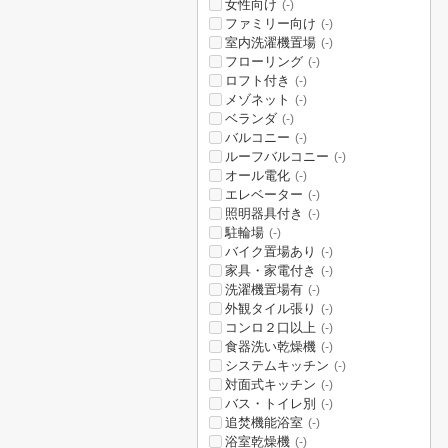
女性向け
(-)
ファミリー向け
(-)
室内洗濯機置場
(-)
フローリング
(-)
ロフト付き
(-)
メゾネット
(-)
ベランダ
(-)
バルコニー
(-)
ルーフバルコニー
(-)
オール電化
(-)
エレベーター
(-)
照明器具付き
(-)
駐輪場
(-)
バイク置場あり
(-)
家具・家電付き
(-)
洗濯機置場有
(-)
外観タイル張り
(-)
コンロ２口以上
(-)
食器洗い乾燥機
(-)
システムキッチン
(-)
対面式キッチン
(-)
バス・トイレ別
(-)
追焚機能浴室
(-)
浴室乾燥機
(-)