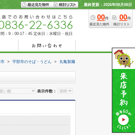
最終更新：2026年08月08日
00
00
件
件
最近見た物件
検討リスト
間：9：00-17：45
定休日：水曜日・祝日
部市
>
宇部市のそば・うどん
>
丸亀製麺
表示件数：