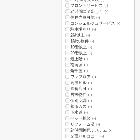
フロントサービス
(-)
24時間ゴミ出し可
(-)
住戸内覧可能
(-)
コンシェルジュサービス
(-)
駐車場あり
(-)
2階以上
(-)
1階の物件
(-)
10階以上
(-)
20階以上
(-)
最上階
(-)
南向き
(-)
角部屋
(-)
ワンフロア
(-)
高層ビル
(-)
飲食店可
(-)
居抜物件
(-)
個別空調
(-)
都市ガス
(-)
下水道
(-)
ペット相談
(-)
リフォーム済
(-)
24時間換気システム
(-)
２面バルコニー
(-)