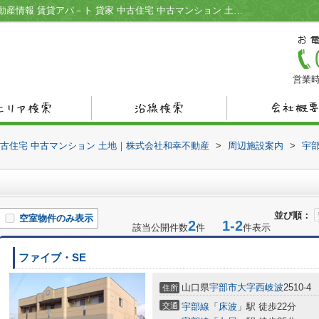
丸亀製麺宇部周辺の物件一覧｜宇部市の不動産情報 賃貸アパ－ト 貸家 中古住宅 中古マンション 土地｜株式会社和幸不動産
営業時
中古住宅 中古マンション 土地｜株式会社和幸不動産
>
周辺施設案内
>
宇
並び順：
空室物件のみ表示
2
1-2
該当公開件数
件
件表示
ファイブ・SE
山口県
宇部市
大字西岐波
2510-4
住所
交通
宇部線
「
床波
」駅 徒歩22分