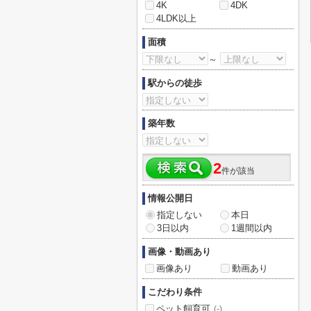
4K
4DK
4LDK以上
面積
～
駅からの徒歩
築年数
2
件が該当
情報公開日
指定しない
本日
3日以内
1週間以内
画像・動画あり
画像あり
動画あり
こだわり条件
ペット飼育可
(-)