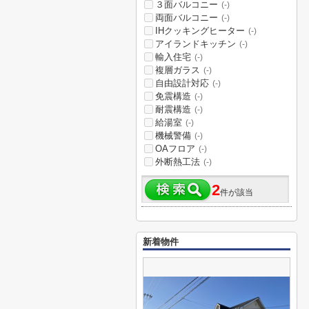
３面バルコニー
(-)
両面バルコニー
(-)
IHクッキングヒーター
(-)
アイランドキッチン
(-)
輸入住宅
(-)
複層ガラス
(-)
自由設計対応
(-)
免震構造
(-)
耐震構造
(-)
給湯室
(-)
機械警備
(-)
OAフロア
(-)
外断熱工法
(-)
2
件が該当
新着物件