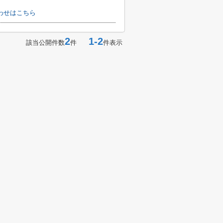
わせはこちら
2
1-2
該当公開件数
件
件表示