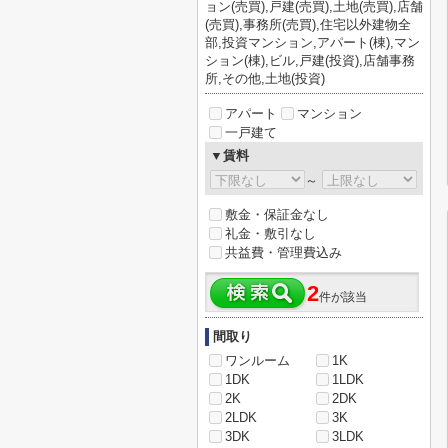
ョン(売買),戸建(売買),土地(売買),店舗
(売買),事務所(売買),住宅以外建物全
部,投資マンション,アパート(棟),マン
ション(棟),ビル,戸建(投資),店舗事務
所,その他,土地(投資)
アパート
マンション
一戸建て
▼賃料
～
敷金・保証金なし
礼金・敷引なし
共益費・管理費込み
2
件が該当
間取り
ワンルーム
1K
1DK
1LDK
2K
2DK
2LDK
3K
3DK
3LDK