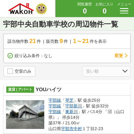
閲覧履歴
お気に入り
メニュー
0
0
宇部中央自動車学校の周辺物件一覧
21
9
1～21
該当物件数
件
販売数
件
件を表示
変更
絞り込み条件：
なし
空室のみ
YOUハイツ
賃貸 | アパート
宇部線
「
琴芝
」駅 徒歩25分
宇部線
「
宇部新川
」駅 徒歩32分
宇部線
「
東新川
」駅 バス4分 「沼（山口
県）」 停歩14分
築37年 / 21.00㎡
山口県
宇部市
中村
１丁目2-23