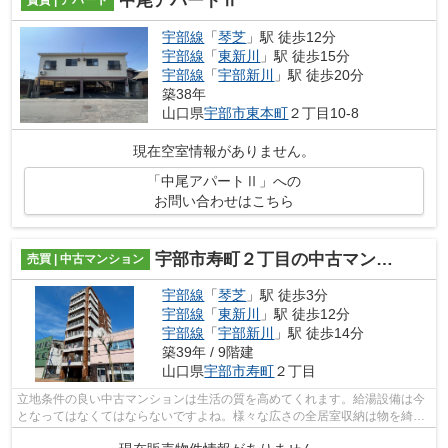
中尾アパートⅡ
賃貸 | アパート
宇部線
「
琴芝
」駅 徒歩12分
宇部線
「
東新川
」駅 徒歩15分
宇部線
「
宇部新川
」駅 徒歩20分
築38年
山口県
宇部市
東本町
２丁目10-8
現在空室情報がありません。
「中尾アパートⅡ」への
お問い合わせはこちら
宇部市寿町２丁目の中古マンション
売買 | 中古マンション
宇部線
「
琴芝
」駅 徒歩3分
宇部線
「
東新川
」駅 徒歩12分
宇部線
「
宇部新川
」駅 徒歩14分
築39年 / 9階建
山口県
宇部市
寿町
２丁目
立地条件の良い中古マンションは生活の質を高めてくれます。給湯設備は今
となってはなくてはならないですよね。様々な広さの全居室収納は物を綺麗
に整理できるのでお薦めです。当社は...