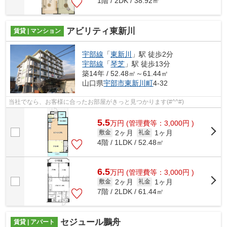
1階 / 2DK / 38.92㎡
アビリティ東新川
賃貸 | マンション
宇部線
「
東新川
」駅 徒歩2分
宇部線
「
琴芝
」駅 徒歩13分
築14年 / 52.48㎡～61.44㎡
山口県
宇部市
東新川町
4-32
当社でなら、お客様に合ったお部屋がきっと見つかります(#^^#)
5.5
万
円
(管理費等：3,000円 )
2ヶ月
1ヶ月
敷金
礼金
4階 / 1LDK / 52.48㎡
6.5
万
円
(管理費等：3,000円 )
2ヶ月
1ヶ月
敷金
礼金
7階 / 2LDK / 61.44㎡
セジュール鵬舟
賃貸 | アパート