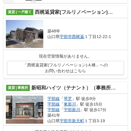
西梶返貸家(フルリノベーション)Ａ棟
賃貸 | 一戸建て
築48年
山口県
宇部市
西梶返
１丁目12-22-1
現在空室情報がありません。
「西梶返貸家(フルリノベーション)Ａ棟」への
お問い合わせはこちら
新昭和ハイツ（テナント）（事務所）（倉庫）
賃貸 | 事務所
宇部線
「
琴芝
」駅 徒歩9分
宇部線
「
東新川
」駅 徒歩15分
宇部線
「
宇部新川
」駅 徒歩17分
築41年
山口県
宇部市
新天町
１丁目3-19