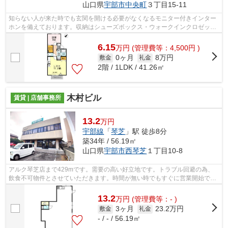
山口県
宇部市
中央町
３丁目15-11
知らない人が来た時でも玄関を開ける必要がなくなるモニター付きインター
ホンを備えております。収納はシューズボックス・ウォークインクロゼッ
ト・全居室収納などが備え付けられてい...
6.15
万
円
(管理費等：4,500円 )
0ヶ月
8万円
敷金
礼金
2階 / 1LDK / 41.26㎡
木村ビル
賃貸 | 店舗事務所
13.2
万円
宇部線
「
琴芝
」駅 徒歩8分
築34年 / 56.19㎡
山口県
宇部市
西琴芝
１丁目10-8
アルク琴芝店まで429mです。需要の高い好立地です。トラブル回避の為、
飲食不可物件とさせていただきます。時間が無い時でもすぐに営業開始でき
ます。お車をお持ちの方に駐車スペース...
13.2
万
円
(管理費等：- )
3ヶ月
23.2万円
敷金
礼金
- / - / 56.19㎡