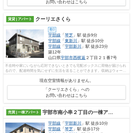
お問い合わせはこちら
クーリエさくら
賃貸 | アパート
敷0
宇部線
「
琴芝
」駅 徒歩9分
宇部線
「
東新川
」駅 徒歩10分
宇部線
「
宇部新川
」駅 徒歩23分
築12年
山口県
宇部市
西梶返
２丁目２１番7号
不在時や家にいながら応対できないときでも宅配ボックスに荷物が届けられ
るので、配達時間を気にせずに生活を送ることができます。収納はウォーク
インクロゼット・シューズボックス・...
現在空室情報がありません。
「クーリエさくら」への
お問い合わせはこちら
宇部市南小串２丁目の一棟アパート
売買 | 一棟アパート
宇部線
「
宇部新川
」駅 徒歩10分
宇部線
「
琴芝
」駅 徒歩17分