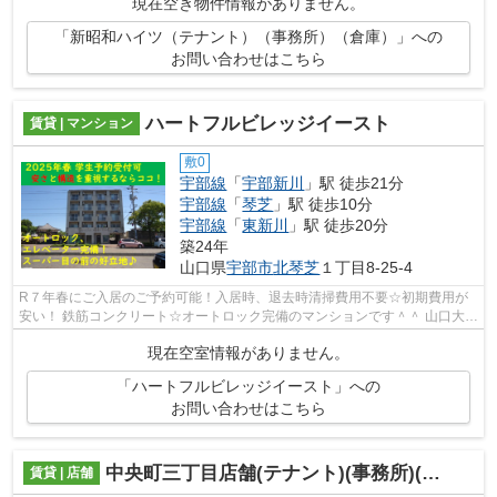
現在空き物件情報がありません。
「新昭和ハイツ（テナント）（事務所）（倉庫）」への
お問い合わせはこちら
ハートフルビレッジイースト
賃貸 | マンション
敷0
宇部線
「
宇部新川
」駅 徒歩21分
宇部線
「
琴芝
」駅 徒歩10分
宇部線
「
東新川
」駅 徒歩20分
築24年
山口県
宇部市
北琴芝
１丁目8-25-4
R７年春にご入居のご予約可能！入居時、退去時清掃費用不要☆初期費用が
安い！ 鉄筋コンクリート☆オートロック完備のマンションです＾＾ 山口大学
医学部まで徒歩圏内！詳細は和幸不動産...
現在空室情報がありません。
「ハートフルビレッジイースト」への
お問い合わせはこちら
中央町三丁目店舗(テナント)(事務所)(倉庫）
賃貸 | 店舗