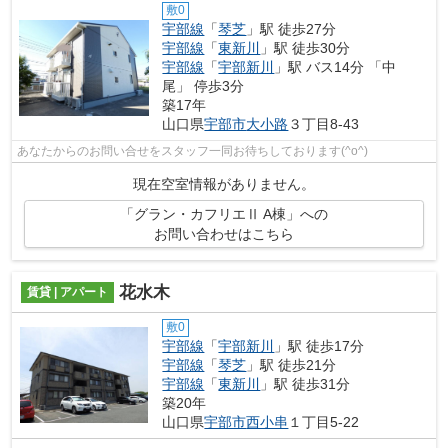
敷0
宇部線
「
琴芝
」駅 徒歩27分
宇部線
「
東新川
」駅 徒歩30分
宇部線
「
宇部新川
」駅 バス14分 「中
尾」 停歩3分
築17年
山口県
宇部市
大小路
３丁目8-43
あなたからのお問い合せをスタッフ一同お待ちしております(^o^)
現在空室情報がありません。
「グラン・カフリエⅡ A棟」への
お問い合わせはこちら
花水木
賃貸 | アパート
敷0
宇部線
「
宇部新川
」駅 徒歩17分
宇部線
「
琴芝
」駅 徒歩21分
宇部線
「
東新川
」駅 徒歩31分
築20年
山口県
宇部市
西小串
１丁目5-22