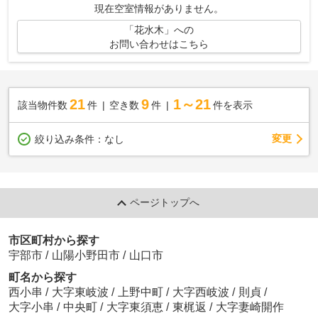
現在空室情報がありません。
「花水木」への
お問い合わせはこちら
21
9
1～21
該当物件数
件
空き数
件
件を表示
変更
絞り込み条件：
なし
ページトップへ
市区町村から探す
宇部市
/
山陽小野田市
/
山口市
町名から探す
西小串
/
大字東岐波
/
上野中町
/
大字西岐波
/
則貞
/
大字小串
/
中央町
/
大字東須恵
/
東梶返
/
大字妻崎開作