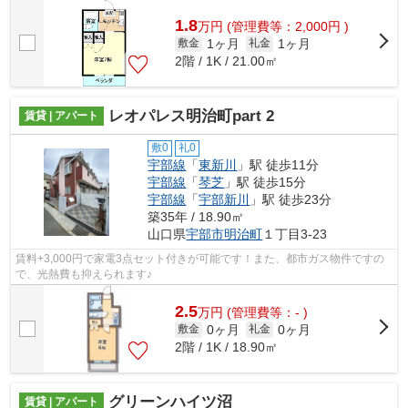
1.8
万
円
(管理費等：2,000円 )
1ヶ月
1ヶ月
敷金
礼金
2階 / 1K / 21.00㎡
レオパレス明治町part 2
賃貸 | アパート
敷0
礼0
宇部線
「
東新川
」駅 徒歩11分
宇部線
「
琴芝
」駅 徒歩15分
宇部線
「
宇部新川
」駅 徒歩23分
築35年 / 18.90㎡
山口県
宇部市
明治町
１丁目3-23
賃料+3,000円で家電3点セット付きが可能です！また、都市ガス物件ですの
で、光熱費も抑えられます♪
2.5
万
円
(管理費等：- )
0ヶ月
0ヶ月
敷金
礼金
2階 / 1K / 18.90㎡
グリーンハイツ沼
賃貸 | アパート