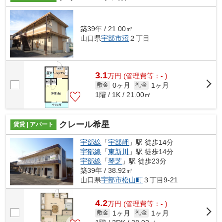
築39年 / 21.00㎡
山口県
宇部市
沼
２丁目
3.1
万
円
(管理費等：- )
0ヶ月
1ヶ月
敷金
礼金
1階 / 1K / 21.00㎡
クレール希星
賃貸 | アパート
宇部線
「
宇部岬
」駅 徒歩14分
宇部線
「
東新川
」駅 徒歩14分
宇部線
「
琴芝
」駅 徒歩23分
築39年 / 38.92㎡
山口県
宇部市
松山町
３丁目9-21
4.2
万
円
(管理費等：- )
1ヶ月
1ヶ月
敷金
礼金