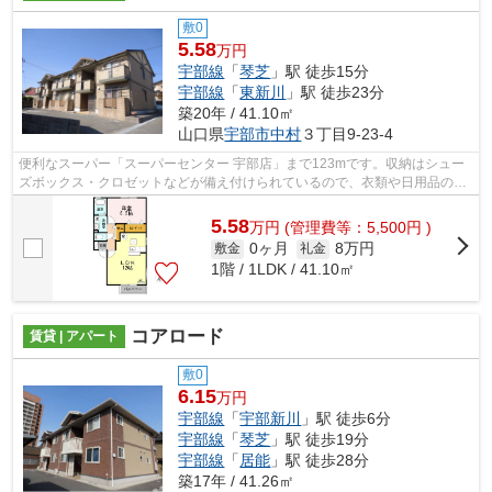
敷0
5.58
万円
宇部線
「
琴芝
」駅 徒歩15分
宇部線
「
東新川
」駅 徒歩23分
築20年 / 41.10㎡
山口県
宇部市
中村
３丁目9-23-4
便利なスーパー「スーパーセンター 宇部店」まで123mです。収納はシュー
ズボックス・クロゼットなどが備え付けられているので、衣類や日用品の収
納に重宝します。安定してTVを視聴でき...
5.58
万
円
(管理費等：5,500円 )
0ヶ月
8万円
敷金
礼金
1階 / 1LDK / 41.10㎡
コアロード
賃貸 | アパート
敷0
6.15
万円
宇部線
「
宇部新川
」駅 徒歩6分
宇部線
「
琴芝
」駅 徒歩19分
宇部線
「
居能
」駅 徒歩28分
築17年 / 41.26㎡