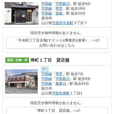
宇部線
「
宇部新川
」駅 徒歩6分
宇部線
「
琴芝
」駅 徒歩18分
宇部線
「
居能
」駅 徒歩23分
築36年
山口県
宇部市
中央町
３丁目７
現在空き物件情報がありません。
「中央町三丁目店舗(テナント)(事務所)(倉庫）」への
お問い合わせはこちら
寿町１丁目 貸店舗
賃貸 | 店舗一部
敷0
宇部線
「
琴芝
」駅 徒歩7分
宇部線
「
宇部新川
」駅 徒歩9分
宇部線
「
東新川
」駅 徒歩15分
築31年
山口県
宇部市
寿町
１丁目1
現在空き物件情報がありません。
「寿町１丁目 貸店舗」への