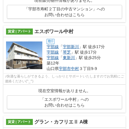
現在販売物件情報がありません。
「宇部市寿町２丁目の中古マンション」への
お問い合わせはこちら
エスポワール中村
賃貸 | アパート
敷0
宇部線
「
宇部新川
」駅 徒歩17分
宇部線
「
琴芝
」駅 徒歩17分
宇部線
「
東新川
」駅 徒歩25分
築12年
山口県
宇部市
中村
３丁目9-9
♪快適な暮らしができるよう、しっかりとサポートいたしますのでお気軽にご
連絡ください(^_^)
現在空室情報がありません。
「エスポワール中村」への
お問い合わせはこちら
グラン・カフリエⅡ A棟
賃貸 | アパート