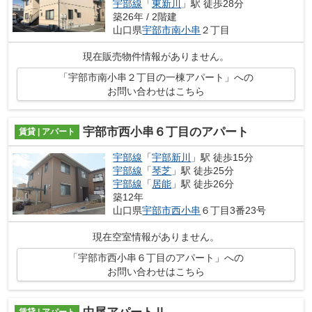
宇部線
「
東新川
」駅 徒歩28分
築26年 / 2階建
山口県
宇部市
南小串
２丁目
現在販売物件情報がありません。
「宇部市南小串２丁目の一棟アパート」への
お問い合わせはこちら
宇部市西小串６丁目のアパート
賃貸 | アパート
宇部線
「
宇部新川
」駅 徒歩15分
宇部線
「
琴芝
」駅 徒歩25分
宇部線
「
居能
」駅 徒歩26分
築12年
山口県
宇部市
西小串
６丁目3番23号
現在空室情報がありません。
「宇部市西小串６丁目のアパート」への
お問い合わせはこちら