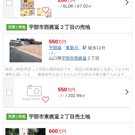
200
万
円
- / 6LDK / 67.02㎡
宇部市西梶返２丁目の売地
売買 | 売地
550
万円
宇部線
「
東新川
」駅 徒歩11分
- / -
山口県
宇部市
西梶返
２丁目
神原→神原/琴芝→上宇部の選択校区です。周辺の商業施設も充実しており利
便性も高いうえ 、建築条件もありませんのでお好みの家が建てられます。
550
万
円
- / - / 202.99㎡
宇部市東梶返２丁目売土地
売買 | 売地
600
万円