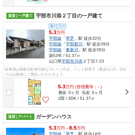
宇部市川添２丁目の一戸建て
賃貸 | 一戸建て
敷0
礼0
5.3
万円
宇部線
「
琴芝
」駅 徒歩32分
宇部線
「
宇部新川
」駅 徒歩39分
宇部線
「
東新川
」駅 徒歩39分
築53年 / 51.37㎡
山口県
宇部市
川添
２丁目7-23
駐車場は複数台駐車可能なガレージ付き。ペット飼育可（敷金1か月）当社
ではお客様にご満足いただけるよう
5.3
万
円
(管理費等：- )
0ヶ月
0ヶ月
敷金
礼金
1階 / 3DK / 51.37㎡
ガーデンハウス
賃貸 | アパート
5.3
8.5
万円～
万円
宇部線
「
琴芝
」駅 徒歩14分