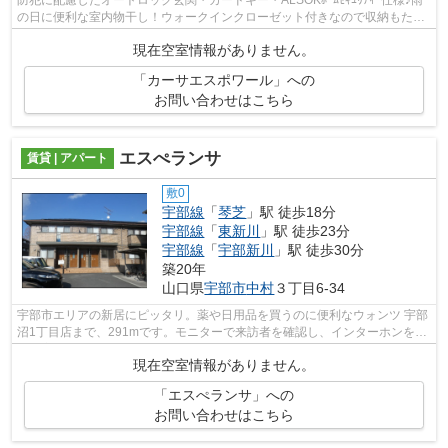
防犯に配慮したオートロック玄関・カードキー・ALSOKﾎｰﾑｾｷｭﾘﾃｨｰ仕様♪雨
の日に便利な室内物干し！ウォークインクローゼット付きなので収納もたっ
ぷりできます♪ エアコン2台付き♪
現在空室情報がありません。
「カーサエスポワール」への
お問い合わせはこちら
エスぺランサ
賃貸 | アパート
敷0
宇部線
「
琴芝
」駅 徒歩18分
宇部線
「
東新川
」駅 徒歩23分
宇部線
「
宇部新川
」駅 徒歩30分
築20年
山口県
宇部市
中村
３丁目6-34
宇部市エリアの新居にピッタリ。薬や日用品を買うのに便利なウォンツ 宇部
沼1丁目店まで、291mです。モニターで来訪者を確認し、インターホンを通
じて室内から会話することができます...
現在空室情報がありません。
「エスぺランサ」への
お問い合わせはこちら