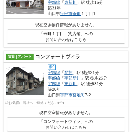
宇部線
「
東新川
」駅 徒歩15分
築31年
山口県
宇部市
寿町
１丁目1
現在空き物件情報がありません。
「寿町１丁目 貸店舗」への
お問い合わせはこちら
コンフォートヴィラ
賃貸 | アパート
敷0
宇部線
「
琴芝
」駅 徒歩21分
宇部線
「
宇部新川
」駅 徒歩25分
宇部線
「
東新川
」駅 徒歩31分
築20年
山口県
宇部市
宮地町
7-2
◎お気軽に当社へご連絡ください(^^)
現在空室情報がありません。
「コンフォートヴィラ」への
お問い合わせはこちら