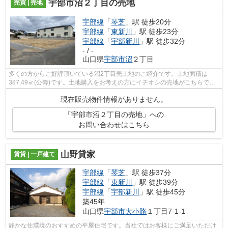
宇部市沼２丁目の売地
売買 | 売地
宇部線
「
琴芝
」駅 徒歩20分
宇部線
「
東新川
」駅 徒歩23分
宇部線
「
宇部新川
」駅 徒歩32分
- / -
山口県
宇部市
沼
２丁目
多くの方からご好評頂いている沼2丁目売土地のご紹介です。土地面積は
387.49㎡(公簿)です。土地購入をお考えの方にイチオシの売地がこちらで
す。建築プランの自由度が高い、平坦な地勢...
現在販売物件情報がありません。
「宇部市沼２丁目の売地」への
お問い合わせはこちら
山野貸家
賃貸 | 一戸建て
宇部線
「
琴芝
」駅 徒歩37分
宇部線
「
東新川
」駅 徒歩39分
宇部線
「
宇部新川
」駅 徒歩45分
築45年
山口県
宇部市
大小路
１丁目7-1-1
静かな住環境のおすすめの平屋住宅です。当社ではお客様にご満足いただけ