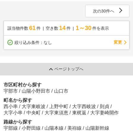
次の30件へ
61
14
1～30
該当物件数
件
空き数
件
件を表示
変更
絞り込み条件：
なし
ページトップへ
市区町村から探す
宇部市
/
山陽小野田市
/
山口市
町名から探す
西小串
/
大字東岐波
/
上野中町
/
大字西岐波
/
則貞
/
大字小串
/
中央町
/
大字東須恵
/
東梶返
/
大字妻崎開作
路線から探す
宇部線
/
小野田線
/
山陽本線
/
美祢線
/
山陽新幹線