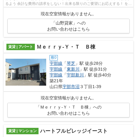
るよう 余計な費用の請求をしない！出来る限りのご要望にお応えする！ をモ
ットーとしております！
現在空室情報がありません。
「山野貸家」への
お問い合わせはこちら
Ｍｅｒｒｙ-Ｙ・Ｔ Ｂ棟
賃貸 | アパート
敷0
宇部線
「
琴芝
」駅 徒歩28分
宇部線
「
東新川
」駅 徒歩31分
宇部線
「
宇部新川
」駅 徒歩40分
築21年
山口県
宇部市
沼
３丁目1-39
現在空室情報がありません。
「Ｍｅｒｒｙ-Ｙ・Ｔ Ｂ棟」への
お問い合わせはこちら
ハートフルビレッジイースト
賃貸 | マンション