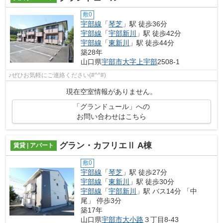
敷0
宇部線
「
琴芝
」駅 徒歩36分
宇部線
「
宇部新川
」駅 徒歩42分
宇部線
「
東新川
」駅 徒歩44分
築28年
山口県
宇部市
大字上宇部
2508-1
♪ぜひお気軽にご連絡ください(#^^#)
現在空室情報がありません。
「グランドュール」への
お問い合わせはこちら
グラン・カフリエⅡ A棟
賃貸 | アパート
敷0
宇部線
「
琴芝
」駅 徒歩27分
宇部線
「
東新川
」駅 徒歩30分
宇部線
「
宇部新川
」駅 バス14分 「中
尾」 停歩3分
築17年
山口県
宇部市
大小路
３丁目8-43