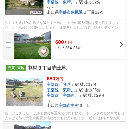
宇部線
「
東新川
」駅 徒歩22分
- / -
山口県
宇部市
東梶返
２丁目12-5
少しでも金銭的な負担を減らすために、土地の購入価格は安く抑えましょ
う。こちらは600万円になります。建築条件なしなので、好きなデザインで
好きな住まいを建てやすくなります。当社...
600
万
円
- / - / 234.28㎡
中村３丁目売土地
売買 | 売地
680
万円
宇部線
「
琴芝
」駅 徒歩17分
宇部線
「
東新川
」駅 徒歩25分
宇部線
「
宇部新川
」駅 徒歩29分
- / -
山口県
宇部市
中村
３丁目
値下げしました！ 広さと価格を重視の方にお勧め。 トラックなどの車両も出
入りは可能で大型車両置き場などにも使用可能です。 近くには様々なお買い
物に便利な商業施設があります。ぜ...