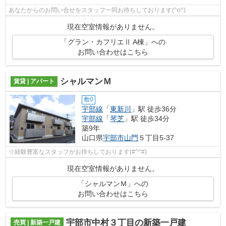
あなたからのお問い合せをスタッフ一同お待ちしております(^o^)
現在空室情報がありません。
「グラン・カフリエⅡ A棟」への
お問い合わせはこちら
シャルマンＭ
賃貸 | アパート
敷0
宇部線
「
東新川
」駅 徒歩36分
宇部線
「
琴芝
」駅 徒歩34分
築9年
山口県
宇部市
山門
５丁目5-37
☆経験豊富なスタッフがお待ちしております(#^^#)
現在空室情報がありません。
「シャルマンＭ」への
お問い合わせはこちら
宇部市中村３丁目の新築一戸建
売買 | 新築一戸建