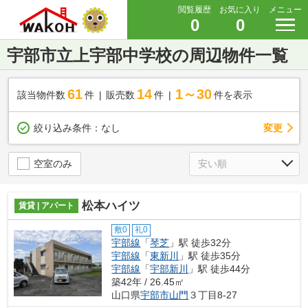
閲覧履歴
お気に入り
メニュー
0
0
宇部市立上宇部中学校の周辺物件一覧
61
14
1～30
該当物件数
件
販売数
件
件を表示
変更
絞り込み条件：
なし
空室のみ
松本ハイツ
賃貸 | アパート
敷0
礼0
宇部線
「
琴芝
」駅 徒歩32分
宇部線
「
東新川
」駅 徒歩35分
宇部線
「
宇部新川
」駅 徒歩44分
築42年 / 26.45㎡
山口県
宇部市
山門
３丁目8-27