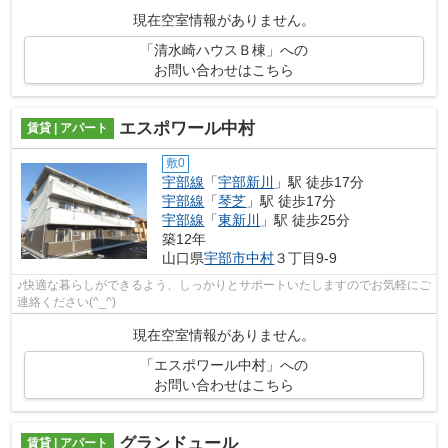
現在空室情報がありません。
「清水崎ハウスＢ棟」への
お問い合わせはこちら
エスポワール中村
賃貸 | アパート
敷0
宇部線
「
宇部新川
」駅 徒歩17分
宇部線
「
琴芝
」駅 徒歩17分
宇部線
「
東新川
」駅 徒歩25分
築12年
山口県
宇部市
中村
３丁目9-9
♪快適な暮らしができるよう、しっかりとサポートいたしますのでお気軽にご
連絡ください(^_^)
現在空室情報がありません。
「エスポワール中村」への
お問い合わせはこちら
グランドュール
賃貸 | アパート