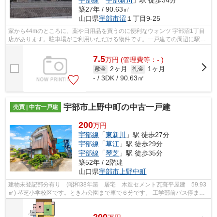
築27年 / 90.63㎡
山口県
宇部市
沼
１丁目9-25
家から44mのところに、薬や日用品を買うのに便利なウォンツ 宇部沼1丁目
店があります。駐車場がご利用いただける物件です。一戸建ての周辺に駅が
2つあり、よく電車を利用する方にピッ...
7.5
万
円
(管理費等：- )
2ヶ月
1ヶ月
敷金
礼金
- / 3DK / 90.63㎡
宇部市上野中町の中古一戸建
売買 | 中古一戸建
200
万円
宇部線
「
東新川
」駅 徒歩27分
宇部線
「
草江
」駅 徒歩29分
宇部線
「
琴芝
」駅 徒歩35分
築52年 / 2階建
山口県
宇部市
上野中町
建物未登記部分有り (昭和38年築 居宅 木造セメント瓦葺平屋建 59.93
㎡) 琴芝小学校区です。ときわ公園まで車で６分です。 工学部前バス停まで
徒歩9分です。 ご不明な点等ございま...