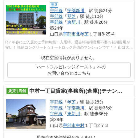
敷0
宇部線
「
宇部新川
」駅 徒歩21分
宇部線
「
琴芝
」駅 徒歩10分
宇部線
「
東新川
」駅 徒歩20分
築24年
山口県
宇部市
北琴芝
１丁目8-25-4
R７年春にご入居のご予約可能！入居時、退去時清掃費用不要☆初期費用が
安い！ 鉄筋コンクリート☆オートロック完備のマンションです＾＾ 山口大学
医学部まで徒歩圏内！詳細は和幸不動産...
現在空室情報がありません。
「ハートフルビレッジイースト」への
お問い合わせはこちら
中村一丁目貸家(事務所)(倉庫)(テナント)
賃貸 | 店舗
宇部線
「
琴芝
」駅 徒歩28分
宇部線
「
宇部新川
」駅 徒歩33分
宇部線
「
東新川
」駅 徒歩36分
築38年
山口県
宇部市
中村
１丁目2-7-3
現在空き物件情報がありません。