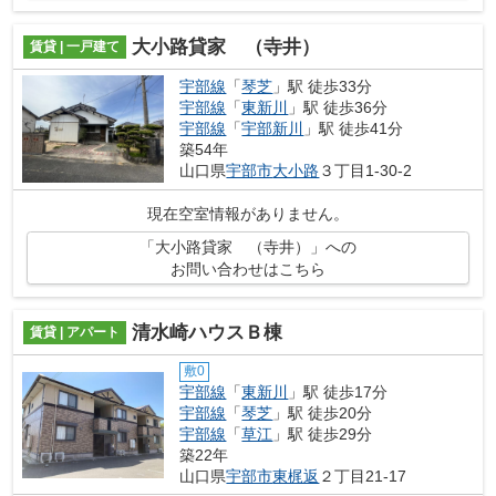
大小路貸家 （寺井）
賃貸 | 一戸建て
宇部線
「
琴芝
」駅 徒歩33分
宇部線
「
東新川
」駅 徒歩36分
宇部線
「
宇部新川
」駅 徒歩41分
築54年
山口県
宇部市
大小路
３丁目1-30-2
現在空室情報がありません。
「大小路貸家 （寺井）」への
お問い合わせはこちら
清水崎ハウスＢ棟
賃貸 | アパート
敷0
宇部線
「
東新川
」駅 徒歩17分
宇部線
「
琴芝
」駅 徒歩20分
宇部線
「
草江
」駅 徒歩29分
築22年
山口県
宇部市
東梶返
２丁目21-17