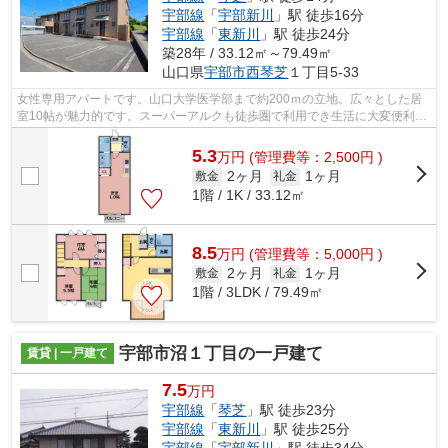
宇部線
「
宇部新川
」駅 徒歩16分
宇部線
「
東新川
」駅 徒歩24分
築28年 / 33.12㎡～79.49㎡
山口県
宇部市
西琴芝
１丁目5-33
女性専用アパートです。山口大学医学部まで約200ｍの立地。広々とした居
室10帖が魅力的です。スーパーアルクも徒歩圏で利用でき生活に大変便利で
す。住まい探しの大事な決め手です。宇...
5.3
万
円
(管理費等：2,500円 )
2ヶ月
1ヶ月
敷金
礼金
1階 / 1K / 33.12㎡
8.5
万
円
(管理費等：5,000円 )
2ヶ月
1ヶ月
敷金
礼金
1階 / 3LDK / 79.49㎡
宇部市沼１丁目の一戸建て
賃貸 | 一戸建て
7.5
万円
宇部線
「
琴芝
」駅 徒歩23分
宇部線
「
東新川
」駅 徒歩25分
宇部線
「
宇部新川
」駅 徒歩34分