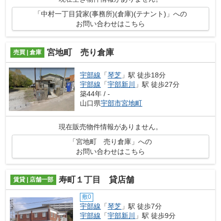
「中村一丁目貸家(事務所)(倉庫)(テナント)」への
お問い合わせはこちら
宮地町 売り倉庫
売買 | 倉庫
宇部線
「
琴芝
」駅 徒歩18分
宇部線
「
宇部新川
」駅 徒歩27分
築44年 / -
山口県
宇部市
宮地町
現在販売物件情報がありません。
「宮地町 売り倉庫」への
お問い合わせはこちら
寿町１丁目 貸店舗
賃貸 | 店舗一部
敷0
宇部線
「
琴芝
」駅 徒歩7分
宇部線
「
宇部新川
」駅 徒歩9分