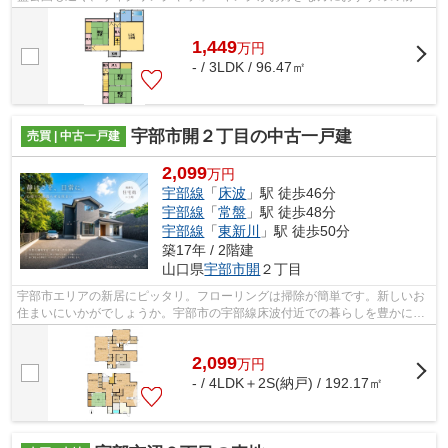
です。 現状販売になります。 随時...
1,449
万
円
- / 3LDK / 96.47㎡
宇部市開２丁目の中古一戸建
売買 | 中古一戸建
2,099
万円
宇部線
「
床波
」駅 徒歩46分
宇部線
「
常盤
」駅 徒歩48分
宇部線
「
東新川
」駅 徒歩50分
築17年 / 2階建
山口県
宇部市
開
２丁目
宇部市エリアの新居にピッタリ。フローリングは掃除が簡単です。新しいお
住まいにいかがでしょうか。宇部市の宇部線床波付近での暮らしを豊かにす
るため、住まい探しを全力でサポート...
2,099
万
円
- / 4LDK＋2S(納戸) / 192.17㎡