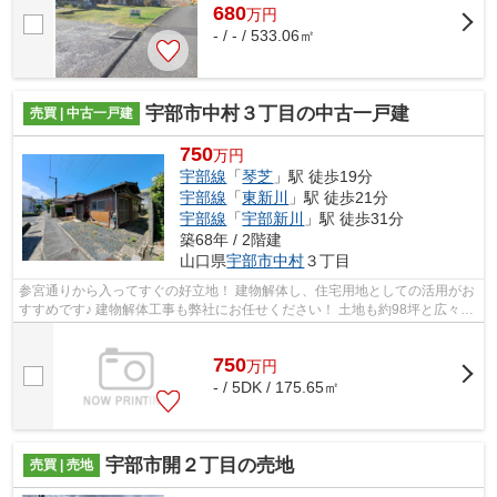
680
万
円
- / - / 533.06㎡
宇部市中村３丁目の中古一戸建
売買 | 中古一戸建
750
万円
宇部線
「
琴芝
」駅 徒歩19分
宇部線
「
東新川
」駅 徒歩21分
宇部線
「
宇部新川
」駅 徒歩31分
築68年 / 2階建
山口県
宇部市
中村
３丁目
参宮通りから入ってすぐの好立地！ 建物解体し、住宅用地としての活用がお
すすめです♪ 建物解体工事も弊社にお任せください！ 土地も約98坪と広々で
す。 ご不明な点等はお気軽にお問い...
750
万
円
- / 5DK / 175.65㎡
宇部市開２丁目の売地
売買 | 売地