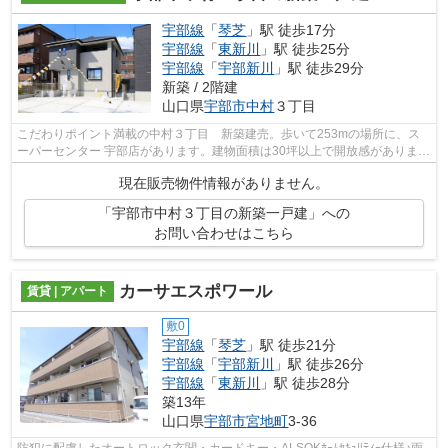
宇部線
「
琴芝
」駅 徒歩17分
宇部線
「
東新川
」駅 徒歩25分
宇部線
「
宇部新川
」駅 徒歩29分
新築 / 2階建
山口県
宇部市
中村
３丁目
こだわりポイント満載の中村３丁目 新築建売。歩いて253mの場所に、ス
ーパーセンター 宇部店があります。建物面積は30坪以上で開放感がありま
す。新築の戸建て物件で、夢のマイホーム...
現在販売物件情報がありません。
「宇部市中村３丁目の新築一戸建」への
お問い合わせはこちら
カーサエスポワール
賃貸 | アパート
敷0
宇部線
「
琴芝
」駅 徒歩21分
宇部線
「
宇部新川
」駅 徒歩26分
宇部線
「
東新川
」駅 徒歩28分
築13年
山口県
宇部市
宮地町
3-36