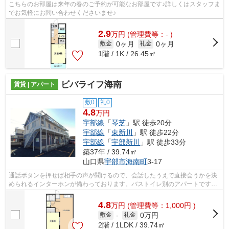
こちらのお部屋は来年の春のご予約が可能なお部屋です♪詳しくはスタッフま
でお気軽にお問い合わせくださいませ♪
2.9
万
円
(管理費等：- )
0ヶ月
0ヶ月
敷金
礼金
1階 / 1K / 26.45㎡
ビバライフ海南
賃貸 | アパート
敷0
礼0
4.8
万円
宇部線
「
琴芝
」駅 徒歩20分
宇部線
「
東新川
」駅 徒歩22分
宇部線
「
宇部新川
」駅 徒歩33分
築37年 / 39.74㎡
山口県
宇部市
海南町
3-17
通話ボタンを押せば相手の声が聞けるので、会話したうえで直接会うかを決
められるインターホンが備わっております。バストイレ別のアパートです。
家賃5万円以下の物件です。賃貸住宅を...
4.8
万
円
(管理費等：1,000円 )
0万円
敷金
-
礼金
2階 / 1LDK / 39.74㎡