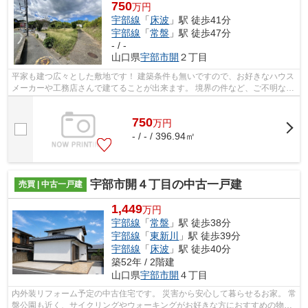
750
万円
宇部線
「
床波
」駅 徒歩41分
宇部線
「
常盤
」駅 徒歩47分
- / -
山口県
宇部市
開
２丁目
平家も建つ広々とした敷地です！ 建築条件も無いですので、お好きなハウス
メーカーや工務店さんで建てることが出来ます。 境界の件など、ご不明な点
は弊社までお問い合わせください。
750
万
円
- / - / 396.94㎡
宇部市開４丁目の中古一戸建
売買 | 中古一戸建
1,449
万円
宇部線
「
常盤
」駅 徒歩38分
宇部線
「
東新川
」駅 徒歩39分
宇部線
「
床波
」駅 徒歩40分
築52年 / 2階建
山口県
宇部市
開
４丁目
内外装リフォーム予定の中古住宅です。 災害から安心して暮らせるお家。 常
盤公園も近く、サイクリングやウォーキングがお好きな方におすすめの物件