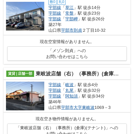
敷0
礼0
宇部線
「
草江
」駅 徒歩14分
宇部線
「
常盤
」駅 徒歩23分
宇部線
「
宇部岬
」駅 徒歩26分
築27年
山口県
宇部市
則貞
２丁目10-32
現在空室情報がありません。
「メゾン則貞」への
お問い合わせはこちら
東岐波店舗（右）（事務所）(倉庫)(テナント)
賃貸 | 店舗一部
宇部線
「
岐波
」駅 徒歩4分
宇部線
「
丸尾
」駅 徒歩32分
宇部線
「
阿知須
」駅 徒歩34分
築46年
山口県
宇部市
大字東岐波
1069－3
現在空き物件情報がありません。
「東岐波店舗（右）（事務所）(倉庫)(テナント)」への
お問い合わせはこちら