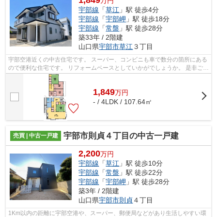
1,849
万円
宇部線
「
草江
」駅 徒歩4分
宇部線
「
宇部岬
」駅 徒歩18分
宇部線
「
常盤
」駅 徒歩28分
築33年 / 2階建
山口県
宇部市
草江
３丁目
宇部空港近くの中古住宅です。 スーパー、コンビニも車で数分の箇所にある
ので便利な住宅です。 リフォームベースとしていかがでしょうか。 是非ご検
討ください。
1,849
万
円
- / 4LDK / 107.64㎡
宇部市則貞４丁目の中古一戸建
売買 | 中古一戸建
2,200
万円
宇部線
「
草江
」駅 徒歩10分
宇部線
「
常盤
」駅 徒歩22分
宇部線
「
宇部岬
」駅 徒歩28分
築3年 / 2階建
山口県
宇部市
則貞
４丁目
1Km以内の距離に宇部空港や、スーパー、郵便局などがあり生活しやすい環