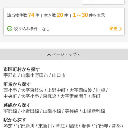
74
20
1～30
該当物件数
件
空き数
件
件を表示
変更
絞り込み条件：
なし
ページトップへ
市区町村から探す
宇部市
/
山陽小野田市
/
山口市
町名から探す
西小串
/
大字東岐波
/
上野中町
/
大字西岐波
/
則貞
/
中央町
/
大字小串
/
東梶返
/
大字妻崎開作
/
寿町
路線から探す
宇部線
/
小野田線
/
山陽本線
/
美祢線
/
山陽新幹線
駅から探す
琴芝
/
宇部新川
/
東新川
/
草江
/
居能
/
岩鼻
/
宇部岬
/
常盤
/