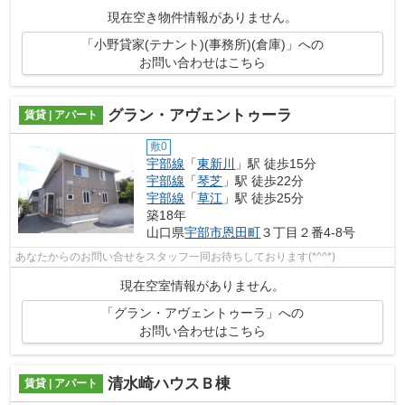
現在空き物件情報がありません。
「小野貸家(テナント)(事務所)(倉庫)」への
お問い合わせはこちら
グラン・アヴェントゥーラ
賃貸 | アパート
敷0
宇部線
「
東新川
」駅 徒歩15分
宇部線
「
琴芝
」駅 徒歩22分
宇部線
「
草江
」駅 徒歩25分
築18年
山口県
宇部市
恩田町
３丁目２番4-8号
あなたからのお問い合せをスタッフ一同お待ちしております(*^^*)
現在空室情報がありません。
「グラン・アヴェントゥーラ」への
お問い合わせはこちら
清水崎ハウスＢ棟
賃貸 | アパート