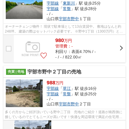
宇部線
「
東新川
」駅 徒歩25分
宇部線
「
常盤
」駅 徒歩28分
- / -
山口県
宇部市
野中
１丁目
オーナーチェンジ物件！ 現状で駐車場として13台賃貸中。 敷地はなんと約
248坪。 建築の際はセットバック必要です。 ※野中1丁目（1300万円）とセ
ット販売となります。
980
万
円
管理費：-
利回り：表面4.70% / -
- / - / 822.00㎡
宇部市野中２丁目の売地
売買 | 売地
988
万円
宇部線
「
草江
」駅 徒歩16分
宇部線
「
常盤
」駅 徒歩25分
- / -
山口県
宇部市
野中
２丁目
多くの方からご好評頂いている野中二丁目 売地のご紹介！道路が南西側に
接しているのでとてもニーズが高いです！快適な周辺環境で満足の住宅用地
はこちらです！綺麗に整備された売地...