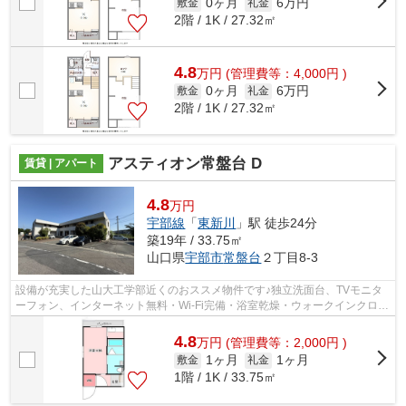
0ヶ月
6万円
敷金
礼金
2階 / 1K / 27.32㎡
4.8
万
円
(管理費等：4,000円 )
0ヶ月
6万円
敷金
礼金
2階 / 1K / 27.32㎡
アスティオン常盤台 D
賃貸 | アパート
4.8
万円
宇部線
「
東新川
」駅 徒歩24分
築19年 / 33.75㎡
山口県
宇部市
常盤台
２丁目8-3
設備が充実した山大工学部近くのおススメ物件です♪独立洗面台、TVモニタ
ーフォン、インターネット無料・Wi-Fi完備・浴室乾燥・ウォークインクロー
ゼット有
4.8
万
円
(管理費等：2,000円 )
1ヶ月
1ヶ月
敷金
礼金
1階 / 1K / 33.75㎡