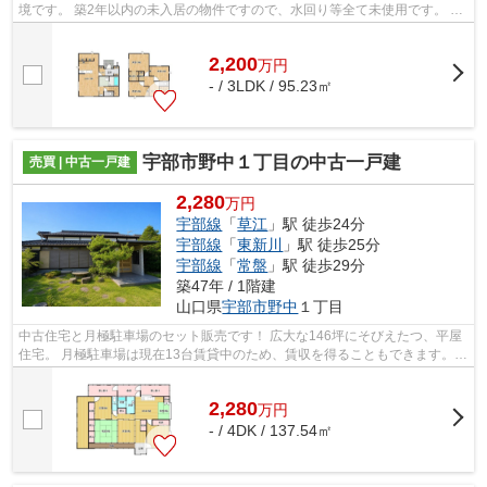
境です。 築2年以内の未入居の物件ですので、水回り等全て未使用です。 小
さいお子様がいらっしゃるご家庭も安...
2,200
万
円
- / 3LDK / 95.23㎡
宇部市野中１丁目の中古一戸建
売買 | 中古一戸建
2,280
万円
宇部線
「
草江
」駅 徒歩24分
宇部線
「
東新川
」駅 徒歩25分
宇部線
「
常盤
」駅 徒歩29分
築47年 / 1階建
山口県
宇部市
野中
１丁目
中古住宅と月極駐車場のセット販売です！ 広大な146坪にそびえたつ、平屋
住宅。 月極駐車場は現在13台賃貸中のため、賃収を得ることもできます。
中古住宅単体での販売も可能ですので...
2,280
万
円
- / 4DK / 137.54㎡