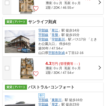
0ヶ月
0ヶ月
敷金
礼金
1階 / 2DK / 46.55㎡
サンライフ則貞
賃貸 | アパート
宇部線
「
草江
」駅 徒歩14分
宇部線
「
常盤
」駅 徒歩15分
宇部線
「
宇部新川
」駅 バス17分 「とき
わ公園入口」 停歩6分
築30年 / 47.54㎡
山口県
宇部市
則貞
４丁目12-16
4.3
万
円
(管理費等：- )
0ヶ月
0ヶ月
敷金
礼金
1階 / 3DK / 47.54㎡
パストラル･コンフォート
賃貸 | アパート
敷0
宇部線
「
東新川
」駅 徒歩16分
宇部線
「
琴芝
」駅 徒歩23分