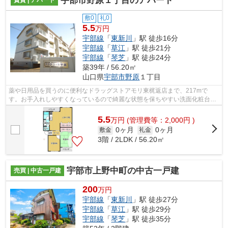
宇部市野原１丁目のアパート
敷0
礼0
5.5
万円
宇部線
「
東新川
」駅 徒歩16分
宇部線
「
草江
」駅 徒歩21分
宇部線
「
琴芝
」駅 徒歩24分
築39年 / 56.20㎡
山口県
宇部市
野原
１丁目
薬や日用品を買うのに便利なドラッグストアモリ東梶返店まで、217mで
す。お手入れしやすくなっているので綺麗な状態を保ちやすい洗面化粧台が
あります。こちらの物件はアパートです。...
5.5
万
円
(管理費等：2,000円 )
0ヶ月
0ヶ月
敷金
礼金
3階 / 2LDK / 56.20㎡
宇部市上野中町の中古一戸建
売買 | 中古一戸建
200
万円
宇部線
「
東新川
」駅 徒歩27分
宇部線
「
草江
」駅 徒歩29分
宇部線
「
琴芝
」駅 徒歩35分