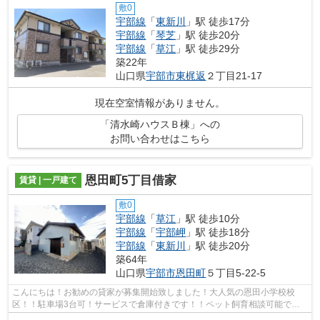
敷0
宇部線
「
東新川
」駅 徒歩17分
宇部線
「
琴芝
」駅 徒歩20分
宇部線
「
草江
」駅 徒歩29分
築22年
山口県
宇部市
東梶返
２丁目21-17
現在空室情報がありません。
「清水崎ハウスＢ棟」への
お問い合わせはこちら
恩田町5丁目借家
賃貸 | 一戸建て
敷0
宇部線
「
草江
」駅 徒歩10分
宇部線
「
宇部岬
」駅 徒歩18分
宇部線
「
東新川
」駅 徒歩20分
築64年
山口県
宇部市
恩田町
５丁目5-22-5
こんにちは！お勧めの貸家が募集開始致しました！大人気の恩田小学校校
区！！駐車場3台可！サービスで倉庫付きです！！ペット飼育相談可能で
す。（小型犬のみ可能です。契約時礼金＋1...