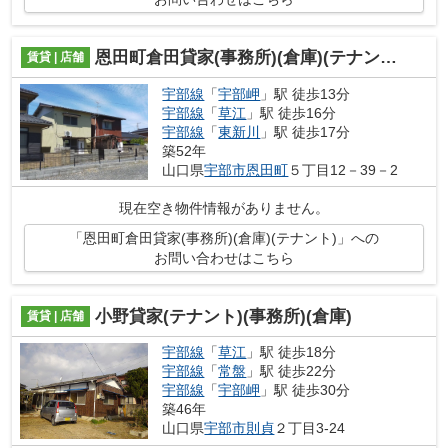
恩田町倉田貸家(事務所)(倉庫)(テナント)
賃貸 | 店舗
宇部線
「
宇部岬
」駅 徒歩13分
宇部線
「
草江
」駅 徒歩16分
宇部線
「
東新川
」駅 徒歩17分
築52年
山口県
宇部市
恩田町
５丁目12－39－2
現在空き物件情報がありません。
「恩田町倉田貸家(事務所)(倉庫)(テナント)」への
お問い合わせはこちら
小野貸家(テナント)(事務所)(倉庫)
賃貸 | 店舗
宇部線
「
草江
」駅 徒歩18分
宇部線
「
常盤
」駅 徒歩22分
宇部線
「
宇部岬
」駅 徒歩30分
築46年
山口県
宇部市
則貞
２丁目3-24