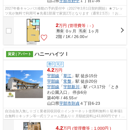
山口県
宇部市
野中
１丁目1-35
2027年春キャンパス移動の予約受付中（2027年3月1日契約開始）★フレッ
ツ光が無料で利用可★先着1部屋で家賃2万となります（通常2.5万）！お気
軽にお問い合わせください(^^)/
2
万
円
(管理費等：- )
0ヶ月
1ヶ月
敷金
礼金
2階 / 1K / 26.00㎡
ハニーハイツⅠ
賃貸 | アパート
敷0
礼0
4.2
万円
宇部線
「
草江
」駅 徒歩15分
宇部線
「
常盤
」駅 徒歩20分
宇部線
「
宇部新川
」駅 バス17分 「とき
わ公園入口」 停歩6分
築40年 / 46.55㎡
山口県
宇部市
則貞
４丁目6-23
自治会加入無し☆ゴミ業者回収回収☆インターネット使用料無料☆ 駐車場1
台無料☆キッチン等一式リフォーム歴あり☆ 月額総賃料は43,800円です！
（口座振替手数料込み） ご内覧可能ですので...
4.2
万
円
(管理費等：1,000円 )