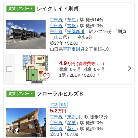
レイクサイド則貞
賃貸 | アパート
宇部線
「
草江
」駅 徒歩14分
宇部線
「
常盤
」駅 徒歩23分
宇部線
「
宇部新川
」駅 バス16分 「則貞
（山口県）」 停歩5分
築27年 / 52.00㎡
山口県
宇部市
則貞
２丁目10-10
4.9
万
円
(管理費等：- )
0ヶ月
0ヶ月
敷金
礼金
1階 / 2LDK / 52.00㎡
フローラルヒルズＢ
賃貸 | アパート
敷0
礼0
5.2
万円
宇部線
「
東新川
」駅 徒歩13分
宇部線
「
琴芝
」駅 徒歩20分
宇部線
「
草江
」駅 徒歩23分
築30年 / 57.09㎡