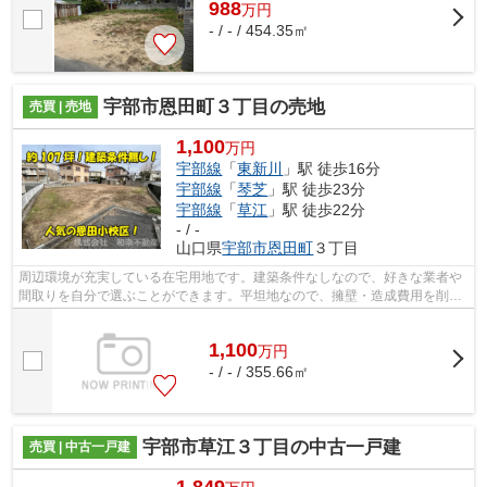
988
万
円
- / - / 454.35㎡
宇部市恩田町３丁目の売地
売買 | 売地
1,100
万円
宇部線
「
東新川
」駅 徒歩16分
宇部線
「
琴芝
」駅 徒歩23分
宇部線
「
草江
」駅 徒歩22分
- / -
山口県
宇部市
恩田町
３丁目
周辺環境が充実している在宅用地です。建築条件なしなので、好きな業者や
間取りを自分で選ぶことができます。平坦地なので、擁壁・造成費用を削減
できます。周辺環境の良い売地ですの...
1,100
万
円
- / - / 355.66㎡
宇部市草江３丁目の中古一戸建
売買 | 中古一戸建