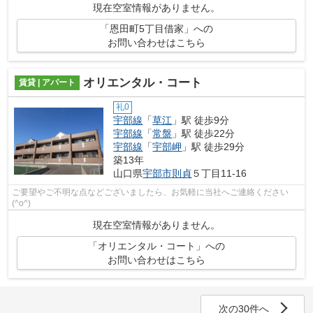
現在空室情報がありません。
「恩田町5丁目借家」への
お問い合わせはこちら
オリエンタル・コート
賃貸 | アパート
礼0
宇部線
「
草江
」駅 徒歩9分
宇部線
「
常盤
」駅 徒歩22分
宇部線
「
宇部岬
」駅 徒歩29分
築13年
山口県
宇部市
則貞
５丁目11-16
ご要望やご不明な点などございましたら、お気軽に当社へご連絡ください
(^o^)
現在空室情報がありません。
「オリエンタル・コート」への
お問い合わせはこちら
次の30件へ