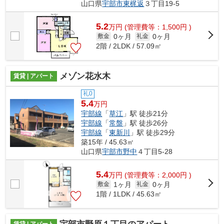
山口県
宇部市
東梶返
３丁目19-5
5.2
万
円
(管理費等：1,500円 )
0ヶ月
0ヶ月
敷金
礼金
2階 / 2LDK / 57.09㎡
メゾン花水木
賃貸 | アパート
礼0
5.4
万円
宇部線
「
草江
」駅 徒歩21分
宇部線
「
常盤
」駅 徒歩26分
宇部線
「
東新川
」駅 徒歩29分
築15年 / 45.63㎡
山口県
宇部市
野中
４丁目5-28
5.4
万
円
(管理費等：2,000円 )
1ヶ月
0ヶ月
敷金
礼金
1階 / 1LDK / 45.63㎡
賃貸 | アパート