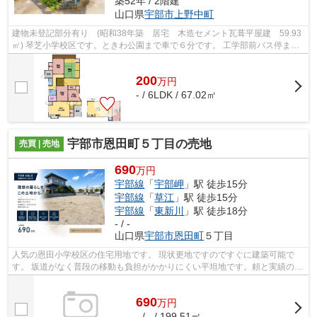
築52年 / 2階建
山口県
宇部市
上野中町
建物未登記部分有り (昭和38年築 居宅 木造セメント瓦葺平屋建 59.93
㎡) 琴芝小学校区です。ときわ公園まで車で６分です。 工学部前バス停まで
徒歩9分です。 ご不明な点等ございま...
200
万
円
- / 6LDK / 67.02㎡
宇部市恩田町５丁目の売地
売買 | 売地
690
万円
宇部線
「
宇部岬
」駅 徒歩15分
宇部線
「
草江
」駅 徒歩15分
宇部線
「
東新川
」駅 徒歩18分
- / -
山口県
宇部市
恩田町
５丁目
人気の恩田小学校区の住宅用地です。 現状更地ですのですぐに建築可能で
す。 坂道がなく普段の移動も負担がかかりにくい平坦地です。頼と実績の当
社に不動産探しはお任せください。不...
690
万
円
- / - / 199.51㎡