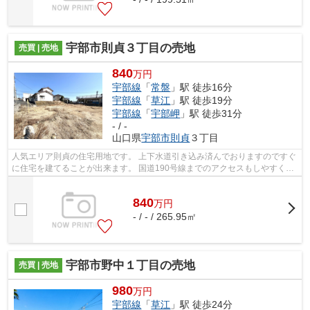
宇部市則貞３丁目の売地
売買 | 売地
840
万円
宇部線
「
常盤
」駅 徒歩16分
宇部線
「
草江
」駅 徒歩19分
宇部線
「
宇部岬
」駅 徒歩31分
- / -
山口県
宇部市
則貞
３丁目
人気エリア則貞の住宅用地です。 上下水道引き込み済んでおりますのですぐ
に住宅を建てることが出来ます。 国道190号線までのアクセスもしやすく買
い物やお出かけも楽々です。 常盤小...
840
万
円
- / - / 265.95㎡
宇部市野中１丁目の売地
売買 | 売地
980
万円
宇部線
「
草江
」駅 徒歩24分