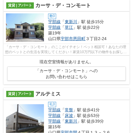
カーサ・デ・コンモート
賃貸 | アパート
敷0
宇部線
「
東新川
」駅 徒歩15分
宇部線
「
草江
」駅 徒歩22分
築19年
山口県
宇部市
恩田町
３丁目2-24
「カーサ・デ・コンモート」のここがイチオシ！ペット相談可！あなたの理
想のペットとの生活を実現してください！家賃10万円以下の物件をお探しの
お客様におすすめです！1LDKは、多く...
現在空室情報がありません。
「カーサ・デ・コンモート」への
お問い合わせはこちら
アルテミス
賃貸 | アパート
礼0
宇部線
「
常盤
」駅 徒歩41分
宇部線
「
床波
」駅 徒歩53分
宇部線
「
東新川
」駅 徒歩39分
築15年
山口県
宇部市
開
４丁目１３－２６