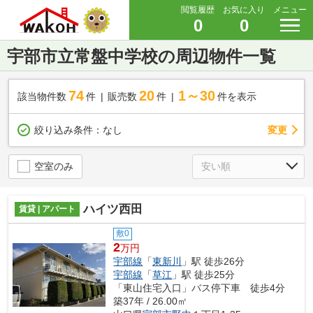
閲覧履歴
お気に入り
メニュー
0
0
宇部市立常盤中学校の周辺物件一覧
74
20
1～30
該当物件数
件
販売数
件
件を表示
変更
絞り込み条件：
なし
空室のみ
ハイツ西田
賃貸 | アパート
敷0
2
万円
宇部線
「
東新川
」駅 徒歩26分
宇部線
「
草江
」駅 徒歩25分
「東山住宅入口」バス停下車 徒歩4分
築37年 / 26.00㎡