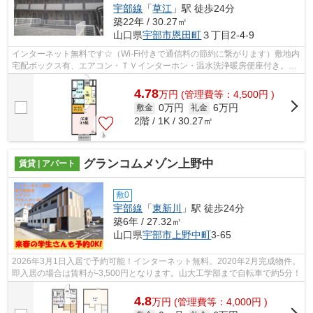
宇部線
「
草江
」駅 徒歩24分
築22年 / 30.27㎡
山口県
宇部市
恩田町
３丁目2-4-9
インターネット無料です☆（Wi-Fi付きで通信料の節約に繋がります）敷地内
宅配ボックス有、エアコン・ＴＶインターホン・温水洗浄暖房便座付き。Ｃ
ＡＴＶ対応です♪ウォークインクローゼ...
4.78
万
円
(管理費等：4,500円 )
0万円
6万円
敷金
礼金
2階 / 1K / 30.27㎡
グランコムメゾン上野中
賃貸 | アパート
敷0
宇部線
「
東新川
」駅 徒歩24分
築6年 / 27.32㎡
山口県
宇部市
上野中町
3-65
2026年3月1日入居で予約可能！インターネット無料。2020年2月完成物件。
即入居の場合は賃料が-3,500円となります。山大工学部まで自転車で約5分！
4.8
万
円
(管理費等：4,000円 )