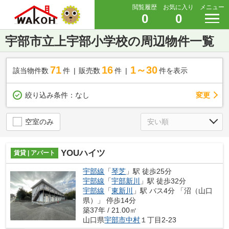
閲覧履歴
お気に入り
メニュー
0
0
宇部市立上宇部小学校の周辺物件一覧
71
16
1～30
該当物件数
件
販売数
件
件を表示
変更
絞り込み条件：
なし
空室のみ
YOUハイツ
賃貸 | アパート
宇部線
「
琴芝
」駅 徒歩25分
宇部線
「
宇部新川
」駅 徒歩32分
宇部線
「
東新川
」駅 バス4分 「沼（山口
県）」 停歩14分
築37年 / 21.00㎡
山口県
宇部市
中村
１丁目2-23