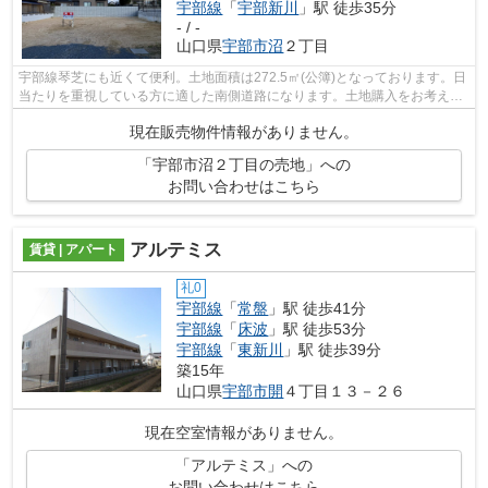
宇部線
「
宇部新川
」駅 徒歩35分
- / -
山口県
宇部市
沼
２丁目
宇部線琴芝にも近くて便利。土地面積は272.5㎡(公簿)となっております。日
当たりを重視している方に適した南側道路になります。土地購入をお考えの
方に好条件の売地が多数あります。快...
現在販売物件情報がありません。
「宇部市沼２丁目の売地」への
お問い合わせはこちら
アルテミス
賃貸 | アパート
礼0
宇部線
「
常盤
」駅 徒歩41分
宇部線
「
床波
」駅 徒歩53分
宇部線
「
東新川
」駅 徒歩39分
築15年
山口県
宇部市
開
４丁目１３－２６
現在空室情報がありません。
「アルテミス」への
お問い合わせはこちら