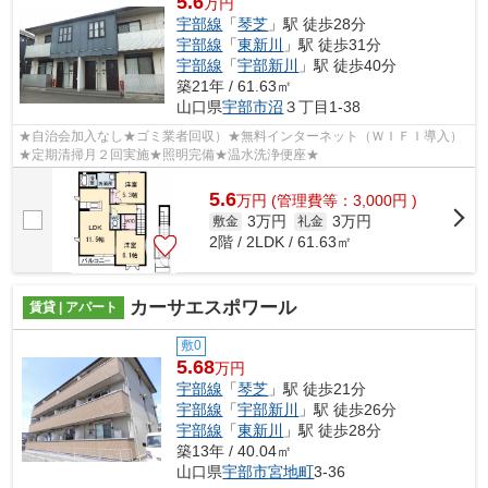
5.6
万円
宇部線
「
琴芝
」駅 徒歩28分
宇部線
「
東新川
」駅 徒歩31分
宇部線
「
宇部新川
」駅 徒歩40分
築21年 / 61.63㎡
山口県
宇部市
沼
３丁目1-38
★自治会加入なし★ゴミ業者回収）★無料インターネット（ＷＩＦＩ導入）
★定期清掃月２回実施★照明完備★温水洗浄便座★
5.6
万
円
(管理費等：3,000円 )
3万円
3万円
敷金
礼金
2階 / 2LDK / 61.63㎡
カーサエスポワール
賃貸 | アパート
敷0
5.68
万円
宇部線
「
琴芝
」駅 徒歩21分
宇部線
「
宇部新川
」駅 徒歩26分
宇部線
「
東新川
」駅 徒歩28分
築13年 / 40.04㎡
山口県
宇部市
宮地町
3-36