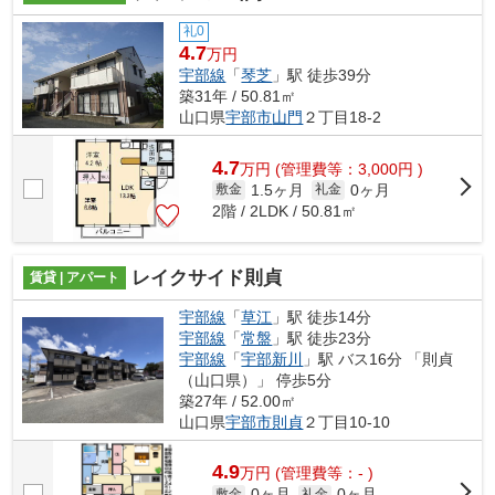
礼0
4.7
万円
宇部線
「
琴芝
」駅 徒歩39分
築31年 / 50.81㎡
山口県
宇部市
山門
２丁目18-2
4.7
万
円
(管理費等：3,000円 )
1.5ヶ月
0ヶ月
敷金
礼金
2階 / 2LDK / 50.81㎡
レイクサイド則貞
賃貸 | アパート
宇部線
「
草江
」駅 徒歩14分
宇部線
「
常盤
」駅 徒歩23分
宇部線
「
宇部新川
」駅 バス16分 「則貞
（山口県）」 停歩5分
築27年 / 52.00㎡
山口県
宇部市
則貞
２丁目10-10
4.9
万
円
(管理費等：- )
0ヶ月
0ヶ月
敷金
礼金