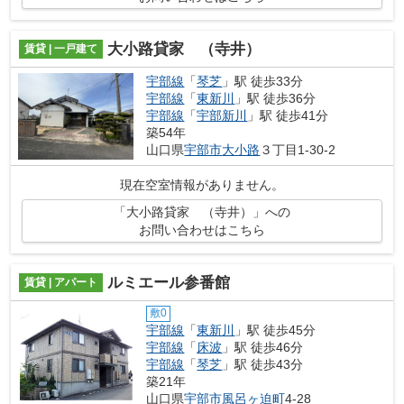
大小路貸家 （寺井）
賃貸 | 一戸建て
宇部線
「
琴芝
」駅 徒歩33分
宇部線
「
東新川
」駅 徒歩36分
宇部線
「
宇部新川
」駅 徒歩41分
築54年
山口県
宇部市
大小路
３丁目1-30-2
現在空室情報がありません。
「大小路貸家 （寺井）」への
お問い合わせはこちら
ルミエール参番館
賃貸 | アパート
敷0
宇部線
「
東新川
」駅 徒歩45分
宇部線
「
床波
」駅 徒歩46分
宇部線
「
琴芝
」駅 徒歩43分
築21年
山口県
宇部市
風呂ヶ迫町
4-28