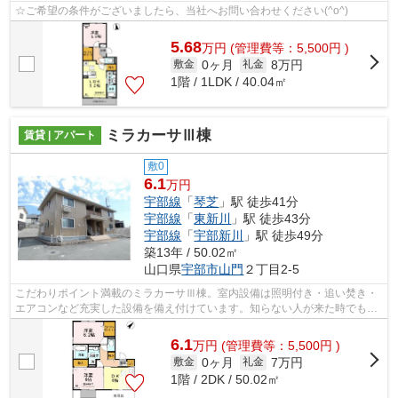
☆ご希望の条件がございましたら、当社へお問い合わせください(^o^)
5.68
万
円
(管理費等：5,500円 )
0ヶ月
8万円
敷金
礼金
1階 / 1LDK / 40.04㎡
ミラカーサⅢ棟
賃貸 | アパート
敷0
6.1
万円
宇部線
「
琴芝
」駅 徒歩41分
宇部線
「
東新川
」駅 徒歩43分
宇部線
「
宇部新川
」駅 徒歩49分
築13年 / 50.02㎡
山口県
宇部市
山門
２丁目2-5
こだわりポイント満載のミラカーサⅢ棟。室内設備は照明付き・追い焚き・
エアコンなど充実した設備を備え付けています。知らない人が来た時でも玄
関を開けずに顔を確認できるTVインター...
6.1
万
円
(管理費等：5,500円 )
0ヶ月
7万円
敷金
礼金
1階 / 2DK / 50.02㎡