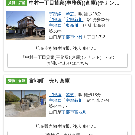
中村一丁目貸家(事務所)(倉庫)(テナント)
賃貸 | 店舗
宇部線
「
琴芝
」駅 徒歩28分
宇部線
「
宇部新川
」駅 徒歩33分
宇部線
「
東新川
」駅 徒歩36分
築38年
山口県
宇部市
中村
１丁目2-7-3
現在空き物件情報がありません。
「中村一丁目貸家(事務所)(倉庫)(テナント)」への
お問い合わせはこちら
宮地町 売り倉庫
売買 | 倉庫
宇部線
「
琴芝
」駅 徒歩18分
宇部線
「
宇部新川
」駅 徒歩27分
築44年 / -
山口県
宇部市
宮地町
現在販売物件情報がありません。