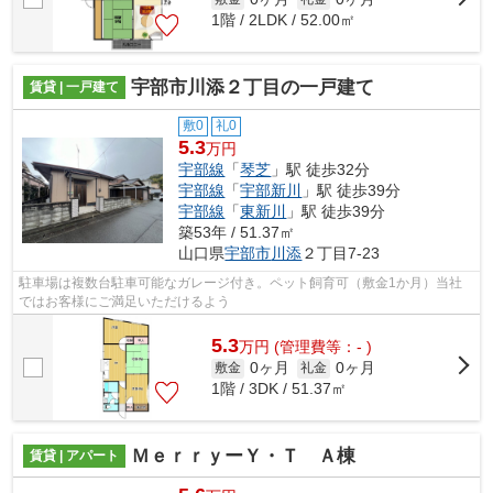
1階 / 2LDK / 52.00㎡
宇部市川添２丁目の一戸建て
賃貸 | 一戸建て
敷0
礼0
5.3
万円
宇部線
「
琴芝
」駅 徒歩32分
宇部線
「
宇部新川
」駅 徒歩39分
宇部線
「
東新川
」駅 徒歩39分
築53年 / 51.37㎡
山口県
宇部市
川添
２丁目7-23
駐車場は複数台駐車可能なガレージ付き。ペット飼育可（敷金1か月）当社
ではお客様にご満足いただけるよう
5.3
万
円
(管理費等：- )
0ヶ月
0ヶ月
敷金
礼金
1階 / 3DK / 51.37㎡
ＭｅｒｒｙーＹ・Ｔ Ａ棟
賃貸 | アパート