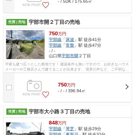
- / 5DK / 175.65㎡
宇部市開２丁目の売地
売買 | 売地
750
万円
宇部線
「
床波
」駅 徒歩41分
宇部線
「
常盤
」駅 徒歩47分
- / -
山口県
宇部市
開
２丁目
平家も建つ広々とした敷地です！ 建築条件も無いですので、お好きなハウス
メーカーや工務店さんで建てることが出来ます。 境界の件など、ご不明な点
は弊社までお問い合わせください。
750
万
円
- / - / 396.94㎡
宇部市大小路３丁目の売地
売買 | 売地
848
万円
宇部線
「
琴芝
」駅 徒歩29分
宇部線
「
東新川
」駅 徒歩32分