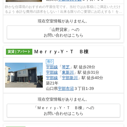
静かな住環境のおすすめの平屋住宅です。当社ではお客様にご満足いただけ
るよう 余計な費用の請求をしない！出来る限りのご要望にお応えする！ をモ
ットーとしております！
現在空室情報がありません。
「山野貸家」への
お問い合わせはこちら
Ｍｅｒｒｙ-Ｙ・Ｔ Ｂ棟
賃貸 | アパート
敷0
宇部線
「
琴芝
」駅 徒歩28分
宇部線
「
東新川
」駅 徒歩31分
宇部線
「
宇部新川
」駅 徒歩40分
築21年
山口県
宇部市
沼
３丁目1-39
現在空室情報がありません。
「Ｍｅｒｒｙ-Ｙ・Ｔ Ｂ棟」への
お問い合わせはこちら