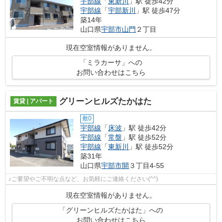
宇部線
「
東新川
」駅 徒歩42分
宇部線
「
宇部新川
」駅 徒歩47分
築14年
山口県
宇部市
山門
２丁目
現在空室情報がありません。
「ミラカーサ」への
お問い合わせはこちら
グリーンヒルズたかはた
賃貸 | アパート
敷0
宇部線
「
床波
」駅 徒歩42分
宇部線
「
常盤
」駅 徒歩52分
宇部線
「
東新川
」駅 徒歩52分
築31年
山口県
宇部市
開
３丁目4-55
♪ご要望やご不明な点など、お気軽にご連絡ください(^^)
現在空室情報がありません。
「グリーンヒルズたかはた」への
お問い合わせはこちら