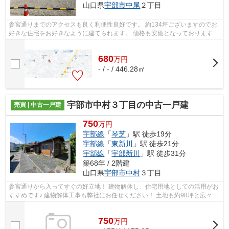
山口県
宇部市
中尾
２丁目
参宮通りまでのアクセスも良く利便性良好です。 約134坪ございますのでお
好きな住宅をお好きなように建てられます。 価格も安価となっております。
周りを気にせず生活されたい方や、...
680
万
円
- / - / 446.28㎡
宇部市中村３丁目の中古一戸建
売買 | 中古一戸建
750
万円
宇部線
「
琴芝
」駅 徒歩19分
宇部線
「
東新川
」駅 徒歩21分
宇部線
「
宇部新川
」駅 徒歩31分
築68年 / 2階建
山口県
宇部市
中村
３丁目
参宮通りから入ってすぐの好立地！ 建物解体し、住宅用地としての活用がお
すすめです♪ 建物解体工事も弊社にお任せください！ 土地も約98坪と広々で
す。 ご不明な点等はお気軽にお問い...
750
万
円