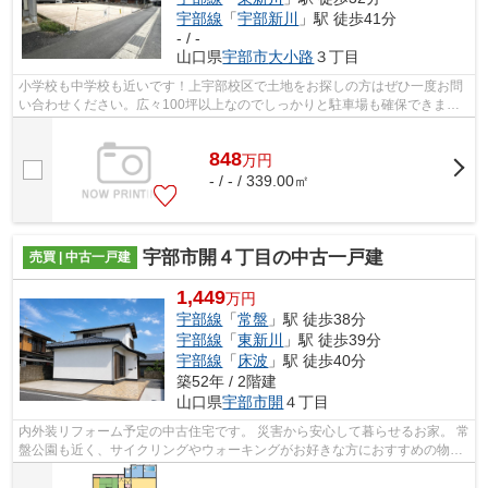
宇部線
「
宇部新川
」駅 徒歩41分
- / -
山口県
宇部市
大小路
３丁目
小学校も中学校も近いです！上宇部校区で土地をお探しの方はぜひ一度お問
い合わせください。広々100坪以上なのでしっかりと駐車場も確保できま
す！
848
万
円
- / - / 339.00㎡
宇部市開４丁目の中古一戸建
売買 | 中古一戸建
1,449
万円
宇部線
「
常盤
」駅 徒歩38分
宇部線
「
東新川
」駅 徒歩39分
宇部線
「
床波
」駅 徒歩40分
築52年 / 2階建
山口県
宇部市
開
４丁目
内外装リフォーム予定の中古住宅です。 災害から安心して暮らせるお家。 常
盤公園も近く、サイクリングやウォーキングがお好きな方におすすめの物件
です。 現状販売になります。 随時...