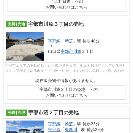
「上利貸家」への
お問い合わせはこちら
宇部市川添３丁目の売地
売買 | 売地
宇部線
「
琴芝
」駅 徒歩40分
- / -
山口県
宇部市
川添
３丁目
宇部市エリアの不動産探しから現地見学まで、地元を知り尽くしている当社
スタッフがあらゆる面からサポートいたします♪ぜひお気軽にお問い合わせく
ださい(*^_^*)
現在販売物件情報がありません。
「宇部市川添３丁目の売地」への
お問い合わせはこちら
宇部市沼２丁目の売地
売買 | 売地
宇部線
「
琴芝
」駅 徒歩23分
宇部線
「
東新川
」駅 徒歩26分