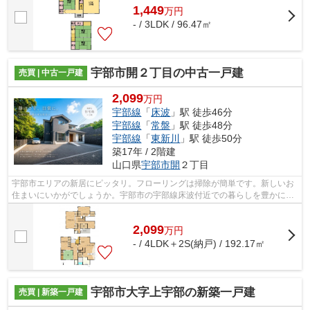
1,449
万
円
- / 3LDK / 96.47㎡
宇部市開２丁目の中古一戸建
売買 | 中古一戸建
2,099
万円
宇部線
「
床波
」駅 徒歩46分
宇部線
「
常盤
」駅 徒歩48分
宇部線
「
東新川
」駅 徒歩50分
築17年 / 2階建
山口県
宇部市
開
２丁目
宇部市エリアの新居にピッタリ。フローリングは掃除が簡単です。新しいお
住まいにいかがでしょうか。宇部市の宇部線床波付近での暮らしを豊かにす
るため、住まい探しを全力でサポート...
2,099
万
円
- / 4LDK＋2S(納戸) / 192.17㎡
宇部市大字上宇部の新築一戸建
売買 | 新築一戸建