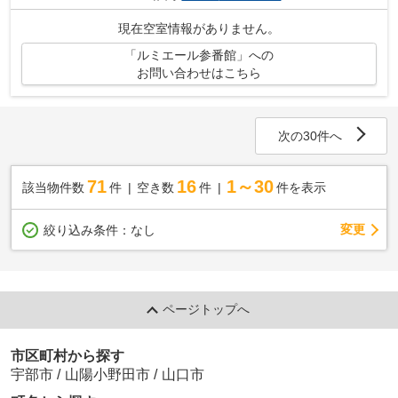
現在空室情報がありません。
「ルミエール参番館」への
お問い合わせはこちら
次の30件へ
71
16
1～30
該当物件数
件
空き数
件
件を表示
変更
絞り込み条件：
なし
ページトップへ
市区町村から探す
宇部市
/
山陽小野田市
/
山口市