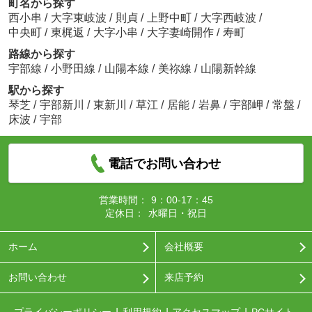
町名から探す
西小串
/
大字東岐波
/
則貞
/
上野中町
/
大字西岐波
/
中央町
/
東梶返
/
大字小串
/
大字妻崎開作
/
寿町
路線から探す
宇部線
/
小野田線
/
山陽本線
/
美祢線
/
山陽新幹線
駅から探す
琴芝
/
宇部新川
/
東新川
/
草江
/
居能
/
岩鼻
/
宇部岬
/
常盤
/
床波
/
宇部
電話でお問い合わせ
営業時間：
9：00-17：45
定休日：
水曜日・祝日
ホーム
会社概要
お問い合わせ
来店予約