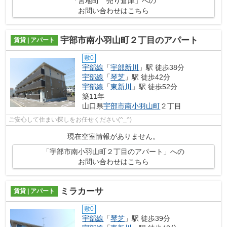
「宮地町 売り倉庫」への
お問い合わせはこちら
宇部市南小羽山町２丁目のアパート
賃貸 | アパート
敷0
宇部線
「
宇部新川
」駅 徒歩38分
宇部線
「
琴芝
」駅 徒歩42分
宇部線
「
東新川
」駅 徒歩52分
築11年
山口県
宇部市
南小羽山町
２丁目
ご安心して住まい探しをお任せください(^_^)
現在空室情報がありません。
「宇部市南小羽山町２丁目のアパート」への
お問い合わせはこちら
ミラカーサ
賃貸 | アパート
敷0
宇部線
「
琴芝
」駅 徒歩39分