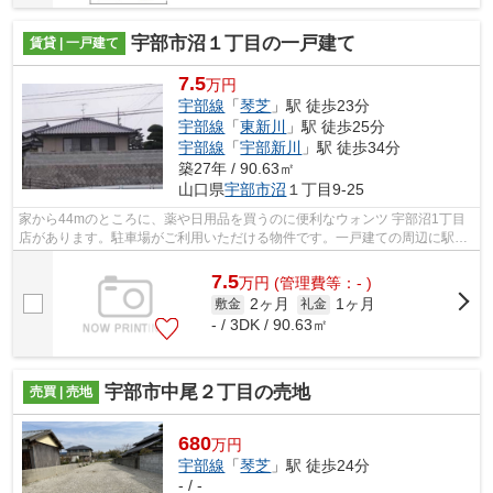
宇部市沼１丁目の一戸建て
賃貸 | 一戸建て
7.5
万円
宇部線
「
琴芝
」駅 徒歩23分
宇部線
「
東新川
」駅 徒歩25分
宇部線
「
宇部新川
」駅 徒歩34分
築27年 / 90.63㎡
山口県
宇部市
沼
１丁目9-25
家から44mのところに、薬や日用品を買うのに便利なウォンツ 宇部沼1丁目
店があります。駐車場がご利用いただける物件です。一戸建ての周辺に駅が
2つあり、よく電車を利用する方にピッ...
7.5
万
円
(管理費等：- )
2ヶ月
1ヶ月
敷金
礼金
- / 3DK / 90.63㎡
宇部市中尾２丁目の売地
売買 | 売地
680
万円
宇部線
「
琴芝
」駅 徒歩24分
- / -