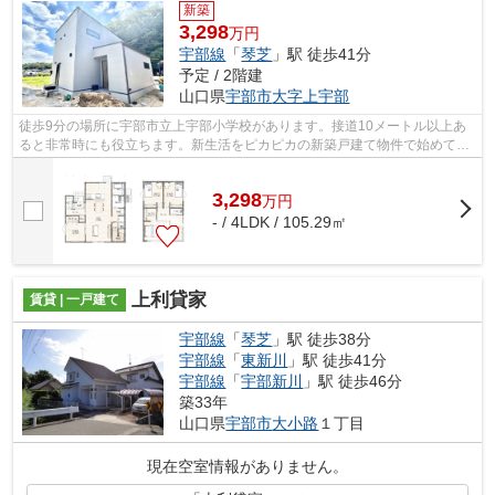
新築
3,298
万円
宇部線
「
琴芝
」駅 徒歩41分
予定 / 2階建
山口県
宇部市
大字上宇部
徒歩9分の場所に宇部市立上宇部小学校があります。接道10メートル以上あ
ると非常時にも役立ちます。新生活をピカピカの新築戸建て物件で始めてみ
ませんか。物件の向きも確認しましょう...
3,298
万
円
- / 4LDK / 105.29㎡
上利貸家
賃貸 | 一戸建て
宇部線
「
琴芝
」駅 徒歩38分
宇部線
「
東新川
」駅 徒歩41分
宇部線
「
宇部新川
」駅 徒歩46分
築33年
山口県
宇部市
大小路
１丁目
現在空室情報がありません。