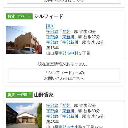
シルフィード
賃貸 | アパート
礼0
宇部線
「
琴芝
」駅 徒歩20分
宇部線
「
東新川
」駅 徒歩27分
宇部線
「
宇部新川
」駅 徒歩32分
築16年
山口県
宇部市
中村
３丁目
現在空室情報がありません。
「シルフィード」への
お問い合わせはこちら
山野貸家
賃貸 | 一戸建て
宇部線
「
琴芝
」駅 徒歩37分
宇部線
「
東新川
」駅 徒歩39分
宇部線
「
宇部新川
」駅 徒歩45分
築45年
山口県
宇部市
大小路
１丁目7-1-1