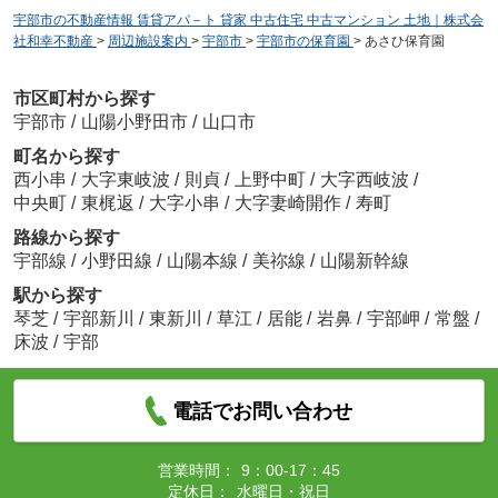
宇部市の不動産情報 賃貸アパ－ト 貸家 中古住宅 中古マンション 土地｜株式会
社和幸不動産
>
周辺施設案内
>
宇部市
>
宇部市の保育園
>
あさひ保育園
市区町村から探す
宇部市
/
山陽小野田市
/
山口市
町名から探す
西小串
/
大字東岐波
/
則貞
/
上野中町
/
大字西岐波
/
中央町
/
東梶返
/
大字小串
/
大字妻崎開作
/
寿町
路線から探す
宇部線
/
小野田線
/
山陽本線
/
美祢線
/
山陽新幹線
駅から探す
琴芝
/
宇部新川
/
東新川
/
草江
/
居能
/
岩鼻
/
宇部岬
/
常盤
/
床波
/
宇部
電話でお問い合わせ
営業時間：
9：00-17：45
定休日：
水曜日・祝日