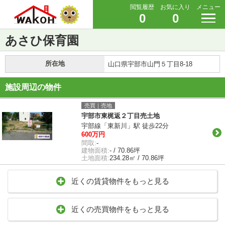
閲覧履歴
お気に入り
メニュー
0
0
あさひ保育園
所在地
山口県宇部市山門５丁目8-18
施設周辺の物件
売買｜売地
宇部市東梶返２丁目売土地
宇部線「東新川」駅 徒歩22分
600万円
間取:
-
建物面積:
- / 70.86坪
土地面積:
234.28㎡ / 70.86坪
近くの賃貸物件をもっと見る
近くの売買物件をもっと見る