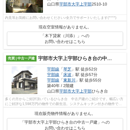
山口県
宇部市
大字上宇部
2510-10
内見等お気軽にお問い合わせください♪全力でサポートいたします(*^^*)
現在空室情報がありません。
「木下貸家（川添）」への
お問い合わせはこちら
宇部市大字上宇部ひらき台の中古一戸建
売買 | 中古一戸建
宇部線
「
琴芝
」駅 徒歩52分
宇部線
「
床波
」駅 徒歩57分
宇部線
「
東新川
」駅 徒歩55分
築40年 / 2階建
山口県
宇部市
大字上宇部
ひらき台
多くの方からご好評頂いているひらき台 中古戸建のご紹介です。幅広い方
にご好評な1,598万円の物件での新生活。システムキッチン付きの物件で作
業効率がとても良くなります。小物の多...
現在販売物件情報がありません。
「宇部市大字上宇部ひらき台の中古一戸建」への
お問い合わせはこちら