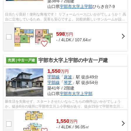
築38年 / 2階建
山口県
宇部市
大字上宇部
ひらき台7-9
日当たり良好！便利な角地です！ リフォームベースにいかがでしょうか！ 高
台に立地しているため、災害も安心ですよ。 比較的新しいサンルームが設置
しております！洗濯物も良く乾きま...
598
万
円
- / 4LDK / 107.64㎡
宇部市大字上宇部の中古一戸建
売買 | 中古一戸建
1,550
万円
宇部線
「
床波
」駅 徒歩49分
宇部線
「
琴芝
」駅 徒歩54分
築41年 / 2階建
山口県
宇部市
大字上宇部
新生活を失敗せず、スタートさせたいならこちらの物件はいかがでしょう
か。徒歩6分の場所に宇部市立川上小学校があり、徒歩15分で宇部市立川上
中学校があり通学にも便利です。トイレが...
1,550
万
円
- / 4LDK / 96.05㎡