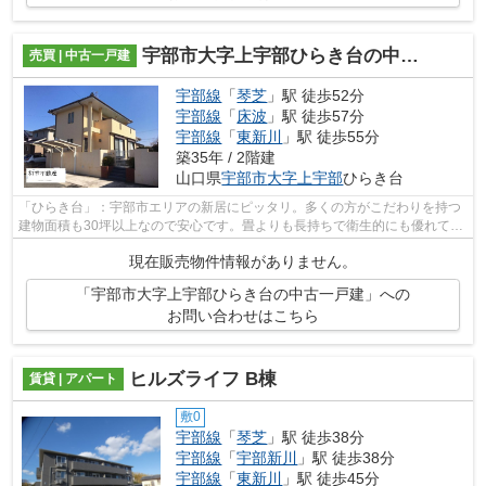
宇部市大字上宇部ひらき台の中古一戸建
売買 | 中古一戸建
宇部線
「
琴芝
」駅 徒歩52分
宇部線
「
床波
」駅 徒歩57分
宇部線
「
東新川
」駅 徒歩55分
築35年 / 2階建
山口県
宇部市
大字上宇部
ひらき台
「ひらき台」：宇部市エリアの新居にピッタリ。多くの方がこだわりを持つ
建物面積も30坪以上なので安心です。畳よりも長持ちで衛生的にも優れてい
るフローリングの物件です。建物面積1...
現在販売物件情報がありません。
「宇部市大字上宇部ひらき台の中古一戸建」への
お問い合わせはこちら
ヒルズライフ B棟
賃貸 | アパート
敷0
宇部線
「
琴芝
」駅 徒歩38分
宇部線
「
宇部新川
」駅 徒歩38分
宇部線
「
東新川
」駅 徒歩45分