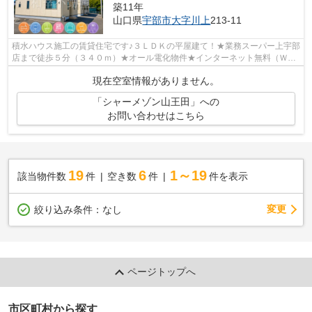
築11年
山口県
宇部市
大字川上
213-11
積水ハウス施工の賃貸住宅です♪３ＬＤＫの平屋建て！★業務スーパー上宇部
店まで徒歩５分（３４０ｍ）★オール電化物件★インターネット無料（Ｗｉ
－Ｆｉ）★エアコン★対面キッチン★ＩＨク...
現在空室情報がありません。
「シャーメゾン山王田」への
お問い合わせはこちら
19
6
1～19
該当物件数
件
空き数
件
件を表示
変更
絞り込み条件：
なし
ページトップへ
市区町村から探す