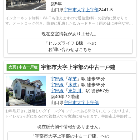
築5年
山口県
宇部市
大字上宇部
2441-5
インターネット無料！Wi-Fiも使えますので通信量(料）の節約に繋がりま
す。オートロック付き、防犯に配慮したICカードキー！雨の日に便利な室内
物し♪全部屋居室照明付！エアコン2台付...
現在空室情報がありません。
「ヒルズライフ B棟」への
お問い合わせはこちら
宇部市大字上宇部の中古一戸建
売買 | 中古一戸建
宇部線
「
琴芝
」駅 徒歩55分
宇部線
「
床波
」駅 徒歩55分
宇部線
「
東新川
」駅 徒歩57分
築40年 / 2階建
山口県
宇部市
大字上宇部
お料理好きには嬉しいダイニングキッチンのある間取りになっております。
トイレが2ヶ所にあるので複数人でも快適に暮らせます。宇部市上宇部付近
で、お客様のご希望条件に合った一戸建...
現在販売物件情報がありません。
「宇部市大字上宇部の中古一戸建」への