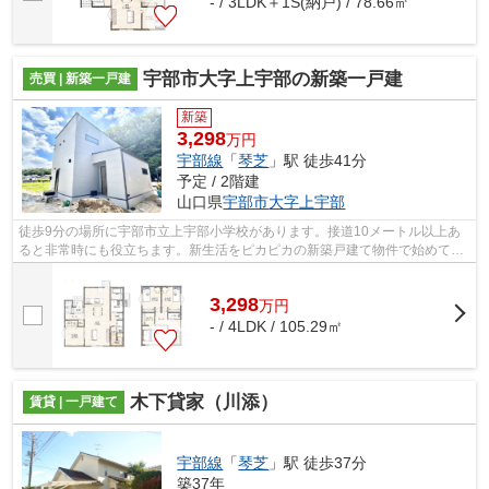
- / 3LDK＋1S(納戸) / 78.66㎡
宇部市大字上宇部の新築一戸建
売買 | 新築一戸建
新築
3,298
万円
宇部線
「
琴芝
」駅 徒歩41分
予定 / 2階建
山口県
宇部市
大字上宇部
徒歩9分の場所に宇部市立上宇部小学校があります。接道10メートル以上あ
ると非常時にも役立ちます。新生活をピカピカの新築戸建て物件で始めてみ
ませんか。物件の向きも確認しましょう...
3,298
万
円
- / 4LDK / 105.29㎡
木下貸家（川添）
賃貸 | 一戸建て
宇部線
「
琴芝
」駅 徒歩37分
築37年