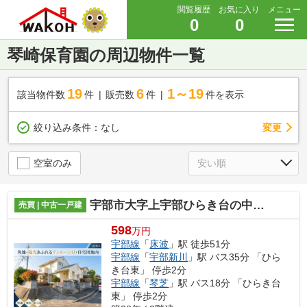
閲覧履歴
お気に入り
メニュー
0
0
琴崎保育園の周辺物件一覧
19
6
1～19
該当物件数
件
販売数
件
件を表示
変更
絞り込み条件：
なし
空室のみ
宇部市大字上宇部ひらき台の中古一戸建
売買 | 中古一戸建
598
万円
宇部線
「
床波
」駅 徒歩51分
宇部線
「
宇部新川
」駅 バス35分 「ひら
き台東」 停歩2分
宇部線
「
琴芝
」駅 バス18分 「ひらき台
東」 停歩2分