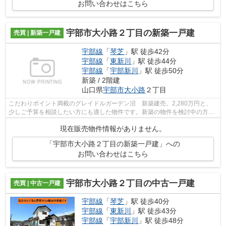
お問い合わせはこちら
宇部市大小路２丁目の新築一戸建
売買 | 新築一戸建
宇部線
「
琴芝
」駅 徒歩42分
宇部線
「
東新川
」駅 徒歩44分
宇部線
「
宇部新川
」駅 徒歩50分
新築 / 2階建
山口県
宇部市
大小路
２丁目
こだわりポイント満載のグレイドルガーデン沼 新築建売。2,280万円と、
少しご予算を相談したい方にも適した物件です。新築の物件を検討中の方は
ぜひ一度こちらの物件をご覧ください。...
現在販売物件情報がありません。
「宇部市大小路２丁目の新築一戸建」への
お問い合わせはこちら
宇部市大小路２丁目の中古一戸建
売買 | 中古一戸建
宇部線
「
琴芝
」駅 徒歩40分
宇部線
「
東新川
」駅 徒歩43分
宇部線
「
宇部新川
」駅 徒歩48分