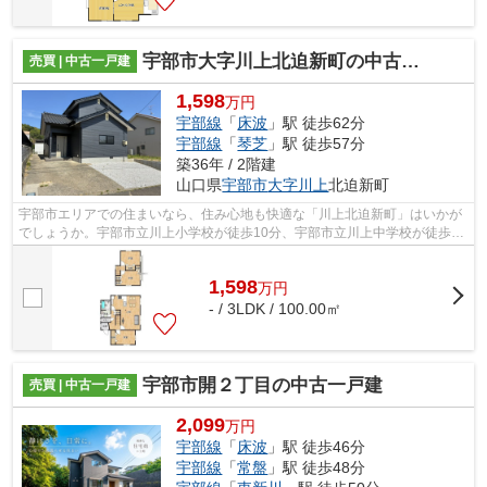
宇部市大字川上北迫新町の中古一戸建
売買 | 中古一戸建
1,598
万円
宇部線
「
床波
」駅 徒歩62分
宇部線
「
琴芝
」駅 徒歩57分
築36年 / 2階建
山口県
宇部市
大字川上
北迫新町
宇部市エリアでの住まいなら、住み心地も快適な「川上北迫新町」はいかが
でしょうか。宇部市立川上小学校が徒歩10分、宇部市立川上中学校が徒歩9
分の距離にあります。1,598万円の価格...
1,598
万
円
- / 3LDK / 100.00㎡
宇部市開２丁目の中古一戸建
売買 | 中古一戸建
2,099
万円
宇部線
「
床波
」駅 徒歩46分
宇部線
「
常盤
」駅 徒歩48分