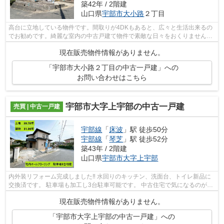
築42年 / 2階建
山口県
宇部市
大小路
２丁目
高台に立地している物件です。間取りが4DKもあると、広々と生活出来るの
でお勧めです。綺麗な室内の中古戸建て物件で素敵な日々をおくりません
か。住み良い環境が整った宇部市で一戸建...
現在販売物件情報がありません。
「宇部市大小路２丁目の中古一戸建」への
お問い合わせはこちら
宇部市大字上宇部の中古一戸建
売買 | 中古一戸建
宇部線
「
床波
」駅 徒歩50分
宇部線
「
琴芝
」駅 徒歩52分
築43年 / 2階建
山口県
宇部市
大字上宇部
内外装リフォーム完成しました‼ 水回りのキッチン、洗面台、トイレ新品に
交換済です。 駐車場も加工し3台駐車可能です。 中古住宅で気になるのが雨
漏りですが、お引き渡し前にちゃんと...
現在販売物件情報がありません。
「宇部市大字上宇部の中古一戸建」への