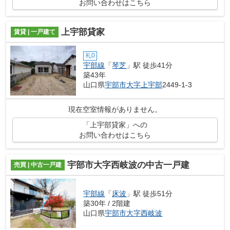
お問い合わせはこちら
上宇部貸家
賃貸 | 一戸建て
礼0
宇部線
「
琴芝
」駅 徒歩41分
築43年
山口県
宇部市
大字上宇部
2449-1-3
現在空室情報がありません。
「上宇部貸家」への
お問い合わせはこちら
宇部市大字西岐波の中古一戸建
売買 | 中古一戸建
宇部線
「
床波
」駅 徒歩51分
築30年 / 2階建
山口県
宇部市
大字西岐波