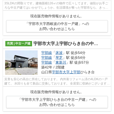
3SLDKの間取りです。建物面積126㎡の物件で広々してます。値段がお手ご
ろな中古戸建てはいかがでしょうか。生活環境が整った宇部市なら、きっと
充実した生活が送れるでしょう。不動産...
現在販売物件情報がありません。
「宇部市大字西岐波の中古一戸建」への
お問い合わせはこちら
宇部市大字上宇部ひらき台の中古一戸建
売買 | 中古一戸建
宇部線
「
床波
」駅 徒歩54分
宇部線
「
琴芝
」駅 徒歩54分
宇部線
「
東新川
」駅 徒歩57分
築42年 / 2階建
山口県
宇部市
大字上宇部
ひらき台
災害も安心の高台に所在しております。 内外装リフォーム済の4LDKの一戸
建て。 水回りも全て新品に交換しております。 全居室に収納がございますの
で便利がいいです。
現在販売物件情報がありません。
「宇部市大字上宇部ひらき台の中古一戸建」への
お問い合わせはこちら