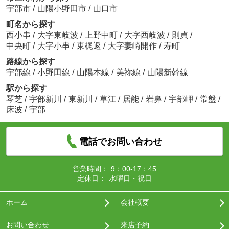
宇部市
/
山陽小野田市
/
山口市
町名から探す
西小串
/
大字東岐波
/
上野中町
/
大字西岐波
/
則貞
/
中央町
/
大字小串
/
東梶返
/
大字妻崎開作
/
寿町
路線から探す
宇部線
/
小野田線
/
山陽本線
/
美祢線
/
山陽新幹線
駅から探す
琴芝
/
宇部新川
/
東新川
/
草江
/
居能
/
岩鼻
/
宇部岬
/
常盤
/
床波
/
宇部
電話でお問い合わせ
営業時間：
9：00-17：45
定休日：
水曜日・祝日
ホーム
会社概要
お問い合わせ
来店予約