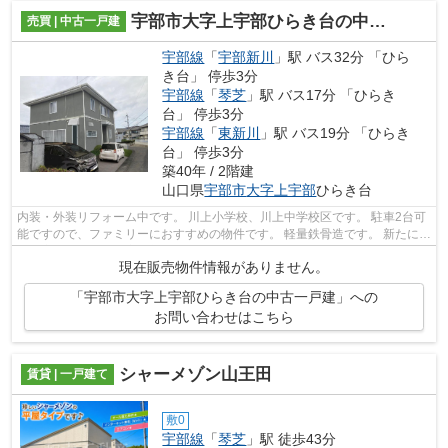
宇部市大字上宇部ひらき台の中古一戸建
売買 | 中古一戸建
宇部線
「
宇部新川
」駅 バス32分 「ひら
き台」 停歩3分
宇部線
「
琴芝
」駅 バス17分 「ひらき
台」 停歩3分
宇部線
「
東新川
」駅 バス19分 「ひらき
台」 停歩3分
築40年 / 2階建
山口県
宇部市
大字上宇部
ひらき台
内装・外装リフォーム中です。 川上小学校、川上中学校区です。 駐車2台可
能ですので、ファミリーにおすすめの物件です。 軽量鉄骨造です。 新たに生
まれ変わった中古住宅で新生活を始...
現在販売物件情報がありません。
「宇部市大字上宇部ひらき台の中古一戸建」への
お問い合わせはこちら
シャーメゾン山王田
賃貸 | 一戸建て
敷0
宇部線
「
琴芝
」駅 徒歩43分