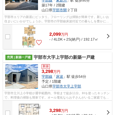
宇部線
「
東新川
」駅 徒歩50分
築17年 / 2階建
山口県
宇部市
開
２丁目
宇部市エリアの新居にピッタリ。フローリングは掃除が簡単です。新しいお
住まいにいかがでしょうか。宇部市の宇部線床波付近での暮らしを豊かにす
るため、住まい探しを全力でサポート...
2,099
万
円
- / 4LDK＋2S(納戸) / 192.17㎡
宇部市大字上宇部の新築一戸建
売買 | 新築一戸建
新築
3,298
万円
宇部線
「
床波
」駅 徒歩54分
予定 / 1階建
山口県
宇部市
大字上宇部
宇部市立川上小学校が通学範囲内、学校まで徒歩11分。IHを使ったキッチン
で、料理後の掃除も簡単です。オール電化ならお子さんがいるご家庭でも安
心して暮らすことができます。新築の...
3,298
万
円