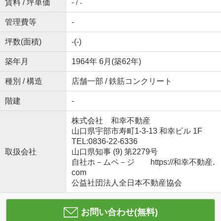
賃料 / 坪単価
-
/ -
管理費等
-
坪数(面積)
-(-)
築年月
1964年 6月(築62年)
種別 / 構造
店舗一部 / 鉄筋コンクリート
階建
-
株式会社 和幸不動産
山口県宇部市寿町1-3-13 和幸ビル 1F
TEL:0836-22-6336
取扱会社
山口県知事 (9) 第2279号
自社ホ－ムペ－ジ https://和幸不動産.
com
公益社団法人全日本不動産協会
お問い合わせ(無料)