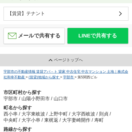
【賃貸】テナント
メールで共有する
LINEで共有する
ページトップへ
宇部市の不動産情報 賃貸アパ－ト 貸家 中古住宅 中古マンション 土地｜株式会
社和幸不動産
>
(賃貸)地域から探す
>
宇部市
>
第5関西ビル
市区町村から探す
宇部市
/
山陽小野田市
/
山口市
町名から探す
西小串
/
大字東岐波
/
上野中町
/
大字西岐波
/
則貞
/
中央町
/
大字小串
/
東梶返
/
大字妻崎開作
/
寿町
路線から探す