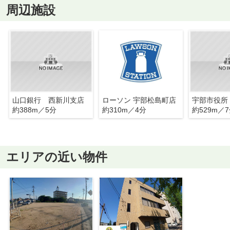
周辺施設
山口銀行 西新川支店
ローソン 宇部松島町店
宇部市役所
約388m／5分
約310m／4分
約529m／
エリアの近い物件