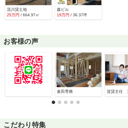
流川貸土地
森ビル
25
万
円
/ 664.97㎡
19
万
円
/ 36.37坪
お客様の声
倉田専務
賃貸主任 
こだわり特集