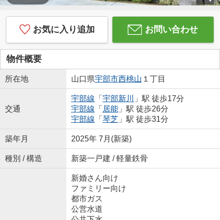
お気に入り追加
お問い合わせ
物件概要
所在地
山口県
宇部市
西桃山
１丁目
宇部線
「
宇部新川
」駅 徒歩17分
交通
宇部線
「
居能
」駅 徒歩26分
宇部線
「
琴芝
」駅 徒歩31分
築年月
2025年 7月(新築)
種別 / 構造
新築一戸建 / 軽量鉄骨
新婚さん向け
ファミリー向け
都市ガス
公営水道
公共下水