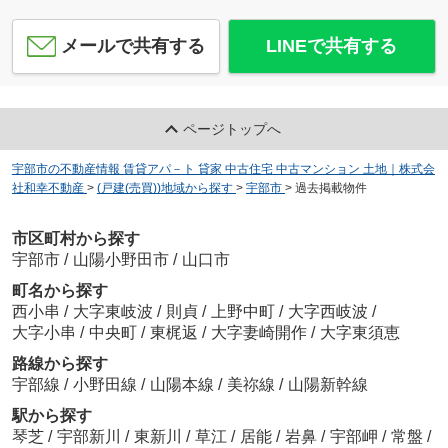
メールで共有する
LINEで共有する
ページトップへ
宇部市の不動産情報 賃貸アパ－ト 貸家 中古住宅 中古マンション 土地｜株式会
社和幸不動産
>
(戸建(売買))地域から探す
>
宇部市
>
過去掲載物件
市区町村から探す
宇部市
/
山陽小野田市
/
山口市
町名から探す
西小串
/
大字東岐波
/
則貞
/
上野中町
/
大字西岐波
/
大字小串
/
中央町
/
東梶返
/
大字妻崎開作
/
大字東須恵
路線から探す
宇部線
/
小野田線
/
山陽本線
/
美祢線
/
山陽新幹線
駅から探す
琴芝
/
宇部新川
/
東新川
/
草江
/
居能
/
岩鼻
/
宇部岬
/
常盤
/