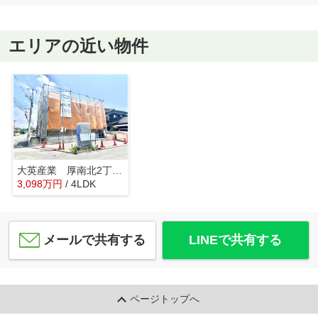
エリアの近い物件
大英産業 厚南北2丁目 新築
3,098
万
円
/ 4LDK
メールで共有する
LINEで共有する
ページトップへ