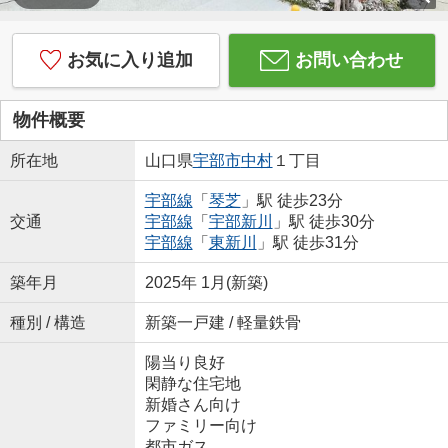
お気に入り追加
お問い合わせ
物件概要
所在地
山口県
宇部市
中村
１丁目
宇部線
「
琴芝
」駅 徒歩23分
交通
宇部線
「
宇部新川
」駅 徒歩30分
宇部線
「
東新川
」駅 徒歩31分
築年月
2025年 1月(新築)
種別 / 構造
新築一戸建 / 軽量鉄骨
陽当り良好
閑静な住宅地
新婚さん向け
ファミリー向け
都市ガス