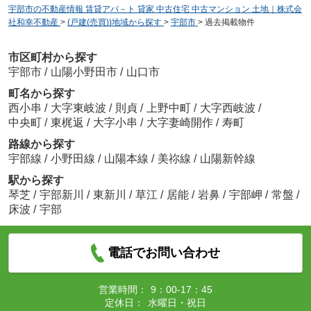
宇部市の不動産情報 賃貸アパ－ト 貸家 中古住宅 中古マンション 土地｜株式会
社和幸不動産
>
(戸建(売買))地域から探す
>
宇部市
>
過去掲載物件
市区町村から探す
宇部市
/
山陽小野田市
/
山口市
町名から探す
西小串
/
大字東岐波
/
則貞
/
上野中町
/
大字西岐波
/
中央町
/
東梶返
/
大字小串
/
大字妻崎開作
/
寿町
路線から探す
宇部線
/
小野田線
/
山陽本線
/
美祢線
/
山陽新幹線
駅から探す
琴芝
/
宇部新川
/
東新川
/
草江
/
居能
/
岩鼻
/
宇部岬
/
常盤
/
床波
/
宇部
電話でお問い合わせ
営業時間：
9：00-17：45
定休日：
水曜日・祝日