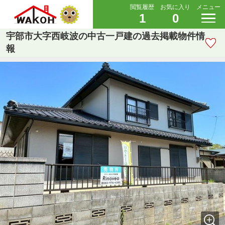
閲覧履歴
お気に入り
メニュー
1
0
宇部市大字西岐波の中古一戸建の過去掲載物件情
報