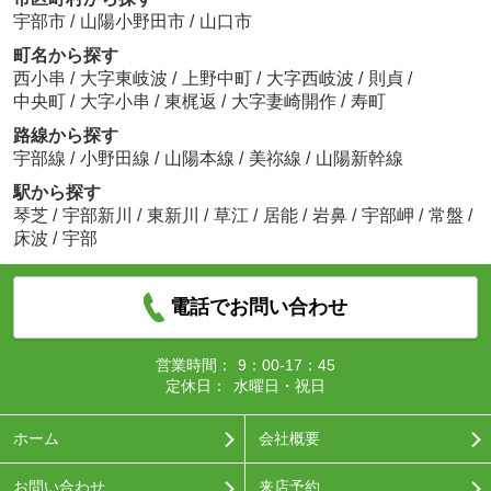
宇部市
/
山陽小野田市
/
山口市
町名から探す
西小串
/
大字東岐波
/
上野中町
/
大字西岐波
/
則貞
/
中央町
/
大字小串
/
東梶返
/
大字妻崎開作
/
寿町
路線から探す
宇部線
/
小野田線
/
山陽本線
/
美祢線
/
山陽新幹線
駅から探す
琴芝
/
宇部新川
/
東新川
/
草江
/
居能
/
岩鼻
/
宇部岬
/
常盤
/
床波
/
宇部
電話でお問い合わせ
営業時間：
9：00-17：45
定休日：
水曜日・祝日
ホーム
会社概要
お問い合わせ
来店予約