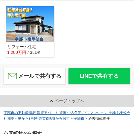
リフォーム住宅
1,280
万
円
/ 3LDK
メールで共有する
LINEで共有する
ページトップへ
宇部市の不動産情報 賃貸アパ－ト 貸家 中古住宅 中古マンション 土地｜株式会
社和幸不動産
>
(戸建(売買))地域から探す
>
宇部市
>
過去掲載物件
市区町村から探す