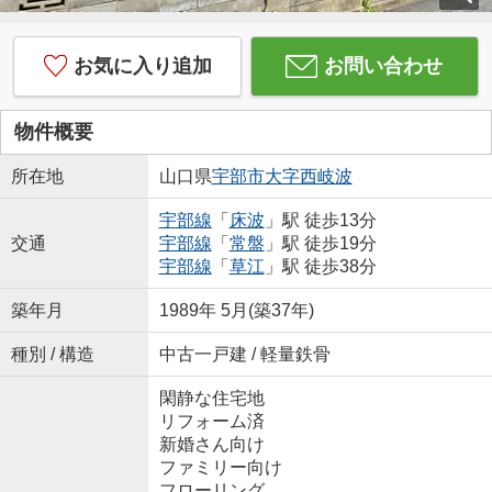
お気に入り追加
お問い合わせ
物件概要
所在地
山口県
宇部市
大字西岐波
宇部線
「
床波
」駅 徒歩13分
交通
宇部線
「
常盤
」駅 徒歩19分
宇部線
「
草江
」駅 徒歩38分
築年月
1989年 5月(築37年)
種別 / 構造
中古一戸建 / 軽量鉄骨
閑静な住宅地
リフォーム済
新婚さん向け
ファミリー向け
フローリング