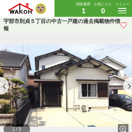
閲覧履歴
お気に入り
メニュー
1
0
宇部市則貞５丁目の中古一戸建の過去掲載物件情
報
1 / 3