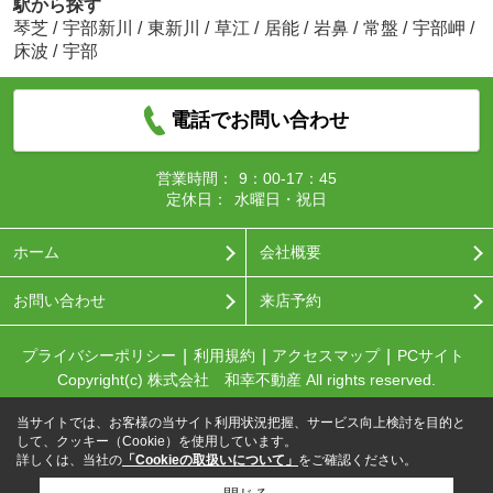
駅から探す
琴芝
/
宇部新川
/
東新川
/
草江
/
居能
/
岩鼻
/
常盤
/
宇部岬
/
床波
/
宇部
電話でお問い合わせ
営業時間：
9：00-17：45
定休日：
水曜日・祝日
ホーム
会社概要
お問い合わせ
来店予約
プライバシーポリシー
利用規約
アクセスマップ
PCサイト
Copyright(c) 株式会社 和幸不動産 All rights reserved.
当サイトでは、お客様の当サイト利用状況把握、サービス向上検討を目的と
して、クッキー（Cookie）を使用しています。
詳しくは、当社の
「Cookieの取扱いについて」
をご確認ください。