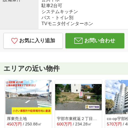
駐車2台可
システムキッチン
バス・トイレ別
TVモニタ付インターホン
お気に入り追加
お問い合わせ
エリアの近い物件
厚東売土地
宇部市東梶返２丁目売土地
co-op宇
450
万
円
/ 250.88㎡
600
万
円
/ 234.28㎡
570
万
円
/ 