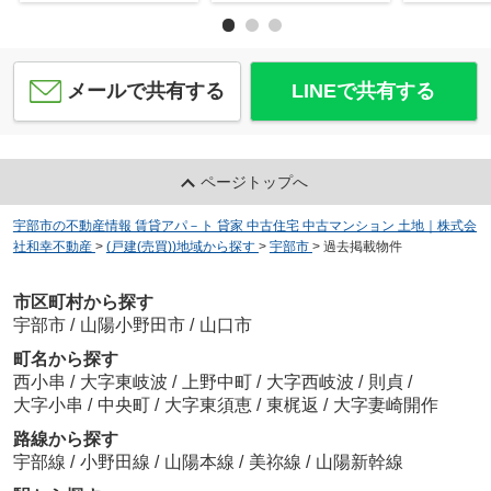
メールで共有する
LINEで共有する
ページトップへ
宇部市の不動産情報 賃貸アパ－ト 貸家 中古住宅 中古マンション 土地｜株式会
社和幸不動産
>
(戸建(売買))地域から探す
>
宇部市
>
過去掲載物件
市区町村から探す
宇部市
/
山陽小野田市
/
山口市
町名から探す
西小串
/
大字東岐波
/
上野中町
/
大字西岐波
/
則貞
/
大字小串
/
中央町
/
大字東須恵
/
東梶返
/
大字妻崎開作
路線から探す
宇部線
/
小野田線
/
山陽本線
/
美祢線
/
山陽新幹線