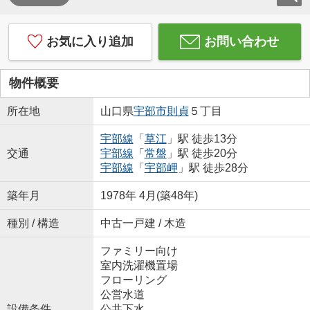
お気に入り追加
お問い合わせ
物件概要
所在地
山口県
宇部市
則貞
５丁目
宇部線
「
草江
」駅 徒歩13分
交通
宇部線
「
常盤
」駅 徒歩20分
宇部線
「
宇部岬
」駅 徒歩28分
築年月
1978年 4月(築48年)
種別 / 構造
中古一戸建 / 木造
ファミリー向け
室内洗濯機置場
フローリング
公営水道
設備条件
公共下水