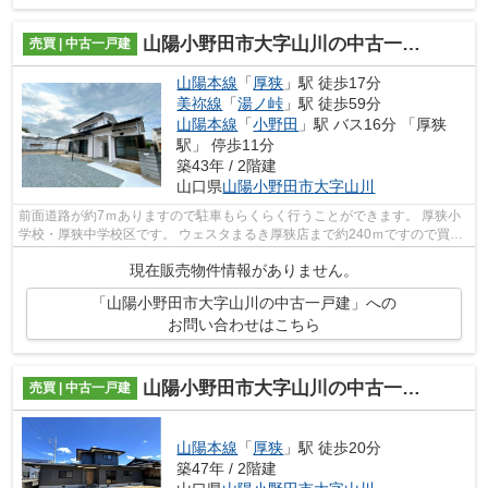
山陽小野田市大字山川の中古一戸建
売買 | 中古一戸建
山陽本線
「
厚狭
」駅 徒歩17分
美祢線
「
湯ノ峠
」駅 徒歩59分
山陽本線
「
小野田
」駅 バス16分 「厚狭
駅」 停歩11分
築43年 / 2階建
山口県
山陽小野田市
大字山川
前面道路が約7ｍありますので駐車もらくらく行うことができます。 厚狭小
学校・厚狭中学校区です。 ウェスタまるき厚狭店まで約240ｍですので買い
物も楽ちんです。 子育て環境もよく、...
現在販売物件情報がありません。
「山陽小野田市大字山川の中古一戸建」への
お問い合わせはこちら
山陽小野田市大字山川の中古一戸建
売買 | 中古一戸建
山陽本線
「
厚狭
」駅 徒歩20分
築47年 / 2階建