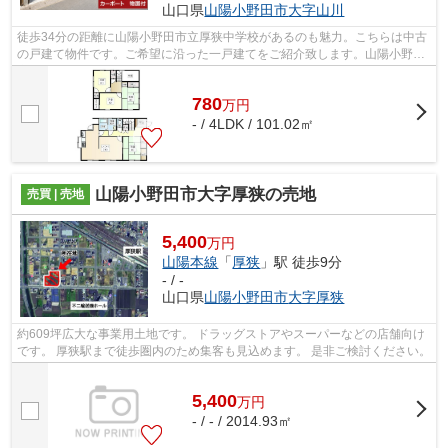
山口県
山陽小野田市
大字山川
徒歩34分の距離に山陽小野田市立厚狭中学校があるのも魅力。こちらは中古
の戸建て物件です。ご希望に沿った一戸建てをご紹介致します。山陽小野田
市の山陽本線厚狭付近でマイホームの...
780
万
円
- / 4LDK / 101.02㎡
山陽小野田市大字厚狭の売地
売買 | 売地
5,400
万円
山陽本線
「
厚狭
」駅 徒歩9分
- / -
山口県
山陽小野田市
大字厚狭
約609坪広大な事業用土地です。 ドラッグストアやスーパーなどの店舗向け
です。 厚狭駅まで徒歩圏内のため集客も見込めます。 是非ご検討ください。
5,400
万
円
- / - / 2014.93㎡