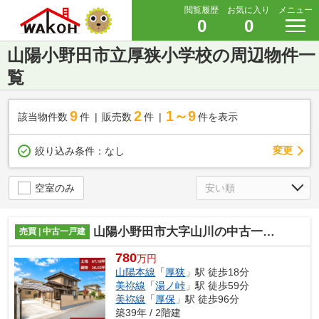
閲覧履歴
お気に入り
メニュー
0
0
山陽小野田市立厚狭小学校の周辺物件一
覧
9
2
1～9
該当物件数
件
販売数
件
件を表示
変更
絞り込み条件：
なし
空室のみ
山陽小野田市大字山川の中古一戸建
売買 | 中古一戸建
780
万円
山陽本線
「
厚狭
」駅 徒歩18分
美祢線
「
湯ノ峠
」駅 徒歩59分
美祢線
「
厚保
」駅 徒歩96分
築39年 / 2階建