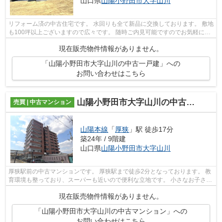
山口県
山陽小野田市
大字山川
リフォーム済の中古住宅です。 水回りも全て新品に交換しております。 敷地
も100坪以上ございますので広々です。 随時ご内見可能ですのでお気軽にお
問い合わせください。
現在販売物件情報がありません。
「山陽小野田市大字山川の中古一戸建」への
お問い合わせはこちら
山陽小野田市大字山川の中古マンション
売買 | 中古マンション
山陽本線
「
厚狭
」駅 徒歩17分
築24年 / 9階建
山口県
山陽小野田市
大字山川
厚狭駅前の中古マンションです。 厚狭駅まで徒歩2分となっております。 教
育環境も整っており、スーパーも近いので便利な立地です。 小さなお子さん
がいらっしゃる家庭にはうれしい敷...
現在販売物件情報がありません。
「山陽小野田市大字山川の中古マンション」への
お問い合わせはこちら