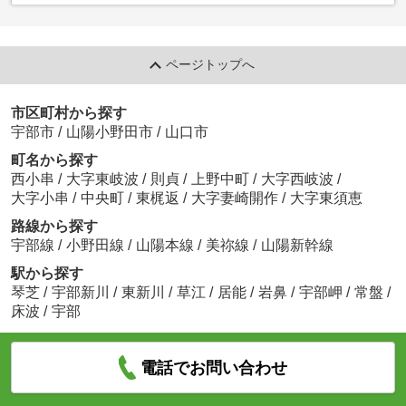
ページトップへ
市区町村から探す
宇部市
/
山陽小野田市
/
山口市
町名から探す
西小串
/
大字東岐波
/
則貞
/
上野中町
/
大字西岐波
/
大字小串
/
中央町
/
東梶返
/
大字妻崎開作
/
大字東須恵
路線から探す
宇部線
/
小野田線
/
山陽本線
/
美祢線
/
山陽新幹線
駅から探す
琴芝
/
宇部新川
/
東新川
/
草江
/
居能
/
岩鼻
/
宇部岬
/
常盤
/
床波
/
宇部
電話でお問い合わせ