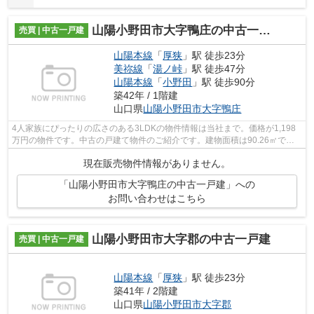
山陽小野田市大字鴨庄の中古一戸建
売買 | 中古一戸建
山陽本線
「
厚狭
」駅 徒歩23分
美祢線
「
湯ノ峠
」駅 徒歩47分
山陽本線
「
小野田
」駅 徒歩90分
築42年 / 1階建
山口県
山陽小野田市
大字鴨庄
4人家族にぴったりの広さのある3LDKの物件情報は当社まで。価格が1,198
万円の物件です。中古の戸建て物件のご紹介です。建物面積は90.26㎡で
す。当社スタッフがお客様の住まい探しをサ...
現在販売物件情報がありません。
「山陽小野田市大字鴨庄の中古一戸建」への
お問い合わせはこちら
山陽小野田市大字郡の中古一戸建
売買 | 中古一戸建
山陽本線
「
厚狭
」駅 徒歩23分
築41年 / 2階建
山口県
山陽小野田市
大字郡