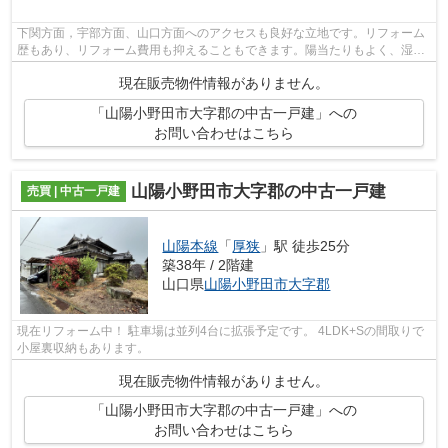
下関方面，宇部方面、山口方面へのアクセスも良好な立地です。リフォーム
歴もあり、リフォーム費用も抑えることもできます。陽当たりもよく、湿気
も比較的少ない立地です。今なら期間...
現在販売物件情報がありません。
「山陽小野田市大字郡の中古一戸建」への
お問い合わせはこちら
山陽小野田市大字郡の中古一戸建
売買 | 中古一戸建
山陽本線
「
厚狭
」駅 徒歩25分
築38年 / 2階建
山口県
山陽小野田市
大字郡
現在リフォーム中！ 駐車場は並列4台に拡張予定です。 4LDK+Sの間取りで
小屋裏収納もあります。
現在販売物件情報がありません。
「山陽小野田市大字郡の中古一戸建」への
お問い合わせはこちら