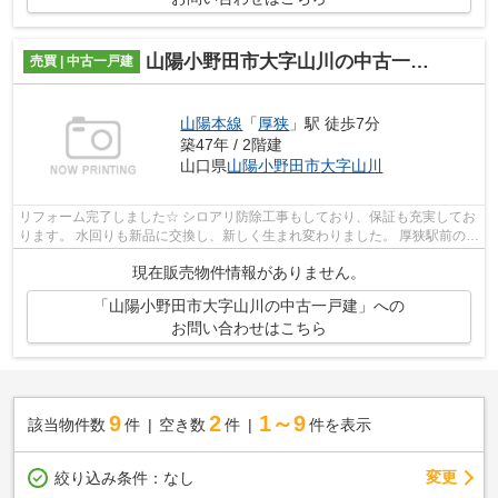
山陽小野田市大字山川の中古一戸建
売買 | 中古一戸建
山陽本線
「
厚狭
」駅 徒歩7分
築47年 / 2階建
山口県
山陽小野田市
大字山川
リフォーム完了しました☆ シロアリ防除工事もしており、保証も充実してお
ります。 水回りも新品に交換し、新しく生まれ変わりました。 厚狭駅前の住
宅ですので交通の便利もよく、駐車...
現在販売物件情報がありません。
「山陽小野田市大字山川の中古一戸建」への
お問い合わせはこちら
9
2
1～9
該当物件数
件
空き数
件
件を表示
変更
絞り込み条件：
なし