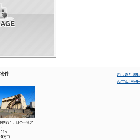
物件
西京銀行恩
西京銀行恩
市則貞１丁目の一棟ア
ト
7.04㎡
00
万円