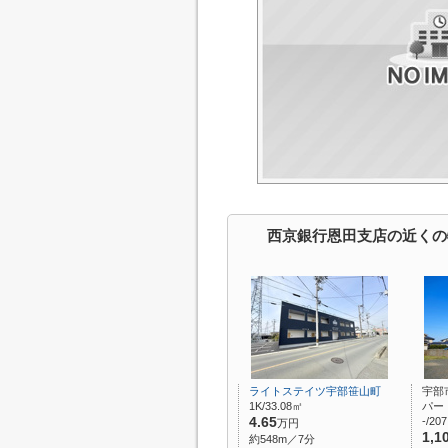
西京銀行恩田支店の近くの
ライトステイツ宇部笹山町
宇部
1K/33.08㎡
パー
4.65
-/20
万円
1,1
約548m／7分