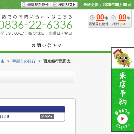
最終更新：2026年08月08日
00
00
件
件
最近見た物件
検討リスト
間：9：00-17：45
定休日：水曜日・祝日
部市
>
宇部市の銀行
>
西京銀行恩田支
2-9
MAP
▼