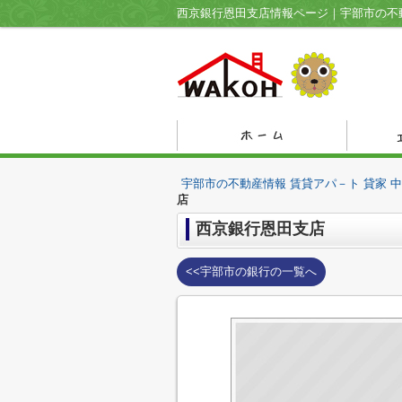
宇部市の不動産情報 賃貸アパ－ト 貸家 
店
西京銀行恩田支店
<<宇部市の銀行の一覧へ