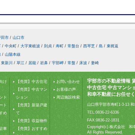
野田市
/
山口市
町
/
中央町
/
大字東岐波
/
則貞
/
寿町
/
常盤台
/
西琴芝
/
島
/
東梶返
線
/
山陽本線
東新川
/
草江
/
居能
/
岩鼻
/
宇部岬
/
常盤
/
床波
/
妻崎
宇部市の不動産情報 
向け
【売買】中古住宅
お問い合わせ
中古住宅 中古マンシ
【売買】中古マン
お客様の声
和幸不動産にお任せ
ント
ション
周辺施設検索
山口県宇部市寿町1-3-13 和
ート
【売買】新築戸建
TEL:0836-22-6336
すめ
て
FAX:0836-22-1831
【売買】収益物件
Copyright(c) 株式会社
駐車
【売買】おすすめ
All Rights Reserved.