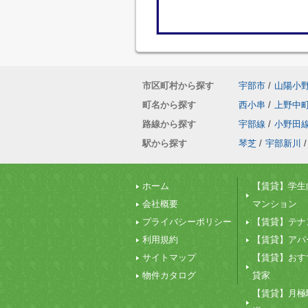
市区町村から探す
宇部市
/
山陽小
町名から探す
西小串
/
上野中
路線から探す
宇部線
/
小野田
駅から探す
琴芝
/
宇部新川
/
ホーム
【賃貸】学生
会社概要
マンション
プライバシーポリシー
【賃貸】テナ
利用規約
【賃貸】アパ
サイトマップ
【賃貸】おす
物件カタログ
貸家
【賃貸】月極