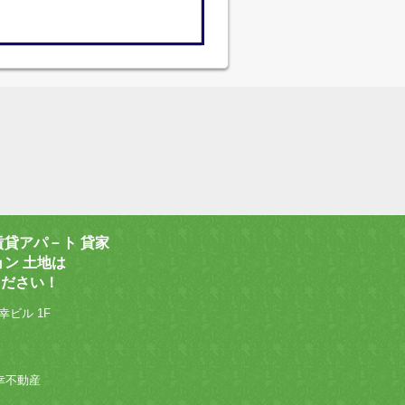
賃貸アパ－ト 貸家
ョン 土地は
ください！
幸ビル 1F
 和幸不動産