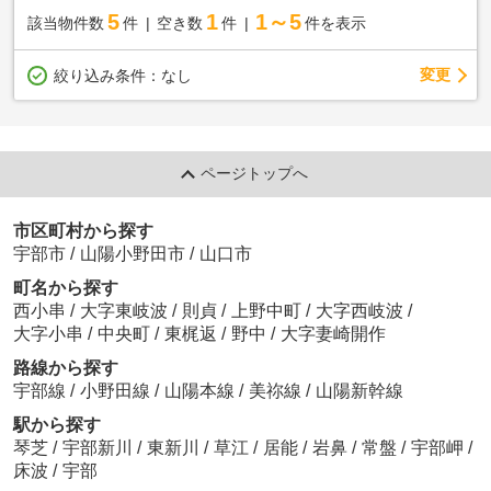
5
1
1～5
該当物件数
件
空き数
件
件を表示
変更
絞り込み条件：
なし
ページトップへ
市区町村から探す
宇部市
/
山陽小野田市
/
山口市
町名から探す
西小串
/
大字東岐波
/
則貞
/
上野中町
/
大字西岐波
/
大字小串
/
中央町
/
東梶返
/
野中
/
大字妻崎開作
路線から探す
宇部線
/
小野田線
/
山陽本線
/
美祢線
/
山陽新幹線
駅から探す
琴芝
/
宇部新川
/
東新川
/
草江
/
居能
/
岩鼻
/
常盤
/
宇部岬
/
床波
/
宇部