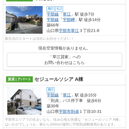
敷0
礼0
宇部線
「
草江
」駅 徒歩7分
宇部線
「
宇部岬
」駅 徒歩14分
築66年
山口県
宇部市
草江
３丁目21-8
新生活のスタートは当社にお任せください！
現在空室情報がありません。
「草江貸家」への
お問い合わせはこちら
セジュールソシア A棟
賃貸 | アパート
敷0
宇部線
「
草江
」駅 徒歩15分
「則貞」バス停下車 徒歩6分
築30年
山口県
宇部市
則貞
１丁目10-31
宇部市エリアでの住まいなら、住み心地も快適な「セジュールソシア A棟」
はいかがでしょうか。家から344mの場所に宇部則貞郵便局があります。駐