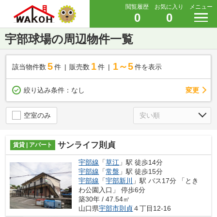
閲覧履歴
お気に入り
メニュー
0
0
宇部球場の周辺物件一覧
5
1
1～5
該当物件数
件
販売数
件
件を表示
変更
絞り込み条件：
なし
空室のみ
サンライフ則貞
賃貸 | アパート
宇部線
「
草江
」駅 徒歩14分
宇部線
「
常盤
」駅 徒歩15分
宇部線
「
宇部新川
」駅 バス17分 「とき
わ公園入口」 停歩6分
築30年 / 47.54㎡
山口県
宇部市
則貞
４丁目12-16