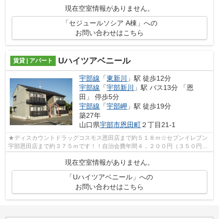
車場がご利用いただける物件です。生活...
現在空室情報がありません。
「セジュールソシア A棟」への
お問い合わせはこちら
Uハイツアベニール
賃貸 | アパート
宇部線
「
東新川
」駅 徒歩12分
宇部線
「
宇部新川
」駅 バス13分 「恩
田」 停歩5分
宇部線
「
宇部岬
」駅 徒歩19分
築27年
山口県
宇部市
恩田町
２丁目21-1
★ディスカウントドラッグコスモス恩田店まで約５１８ｍ☆セブンイレブン
宇部恩田店まで約３７５ｍです！！自治会費年間４，２００円（３５０円／
月）４月頃に一括支払い。
現在空室情報がありません。
「Uハイツアベニール」への
お問い合わせはこちら