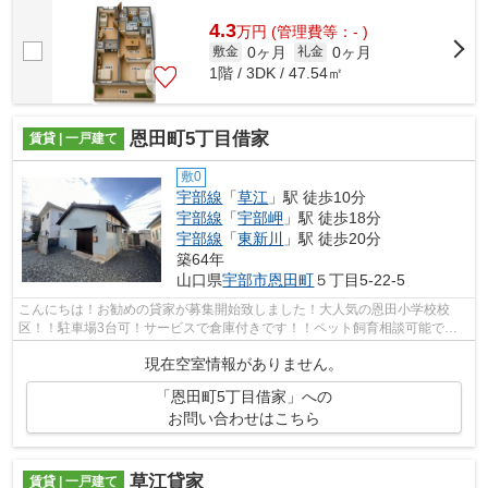
4.3
万
円
(管理費等：- )
0ヶ月
0ヶ月
敷金
礼金
1階 / 3DK / 47.54㎡
恩田町5丁目借家
賃貸 | 一戸建て
敷0
宇部線
「
草江
」駅 徒歩10分
宇部線
「
宇部岬
」駅 徒歩18分
宇部線
「
東新川
」駅 徒歩20分
築64年
山口県
宇部市
恩田町
５丁目5-22-5
こんにちは！お勧めの貸家が募集開始致しました！大人気の恩田小学校校
区！！駐車場3台可！サービスで倉庫付きです！！ペット飼育相談可能で
す。（小型犬のみ可能です。契約時礼金＋1...
現在空室情報がありません。
「恩田町5丁目借家」への
お問い合わせはこちら
草江貸家
賃貸 | 一戸建て