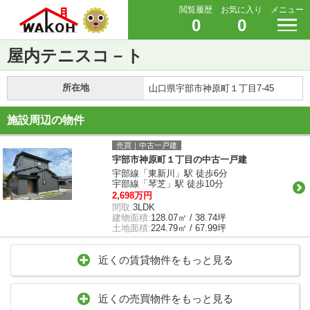
閲覧履歴
お気に入り
メニュー
0
0
屋内テニスコ－ト
所在地
山口県宇部市神原町１丁目7-45
施設周辺の物件
売買｜中古一戸建
宇部市神原町１丁目の中古一戸建
宇部線「東新川」駅 徒歩6分
宇部線「琴芝」駅 徒歩10分
2,698万円
間取:
3LDK
建物面積:
128.07㎡ / 38.74坪
土地面積:
224.79㎡ / 67.99坪
近くの賃貸物件をもっと見る
近くの売買物件をもっと見る