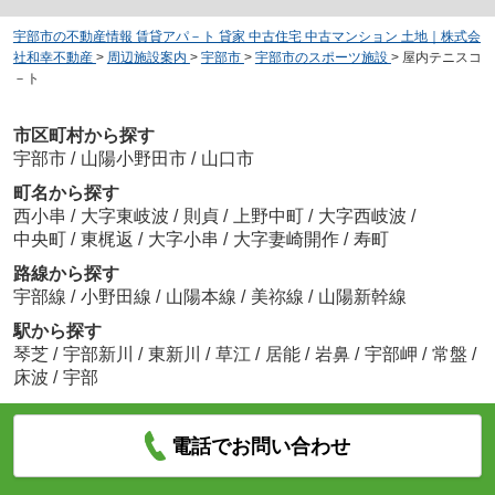
宇部市の不動産情報 賃貸アパ－ト 貸家 中古住宅 中古マンション 土地｜株式会
社和幸不動産
>
周辺施設案内
>
宇部市
>
宇部市のスポーツ施設
>
屋内テニスコ
－ト
市区町村から探す
宇部市
/
山陽小野田市
/
山口市
町名から探す
西小串
/
大字東岐波
/
則貞
/
上野中町
/
大字西岐波
/
中央町
/
東梶返
/
大字小串
/
大字妻崎開作
/
寿町
路線から探す
宇部線
/
小野田線
/
山陽本線
/
美祢線
/
山陽新幹線
駅から探す
琴芝
/
宇部新川
/
東新川
/
草江
/
居能
/
岩鼻
/
宇部岬
/
常盤
/
床波
/
宇部
電話でお問い合わせ