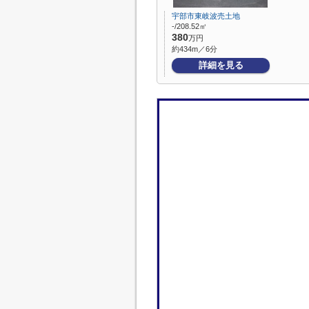
宇部市東岐波売土地
-/208.52㎡
380
万円
約434m／6分
詳細を見る