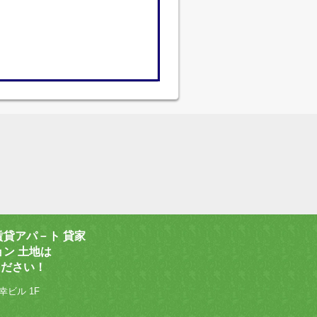
賃貸アパ－ト 貸家
ョン 土地は
ください！
幸ビル 1F