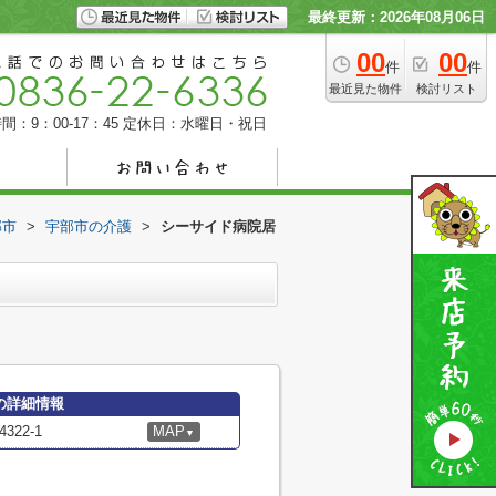
最終更新：2026年08月06日
00
00
件
件
最近見た物件
検討リスト
間：9：00-17：45
定休日：水曜日・祝日
部市
>
宇部市の介護
>
シーサイド病院居
の詳細情報
22-1
MAP
▼