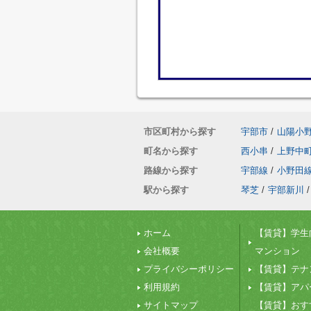
市区町村から探す
宇部市
/
山陽小
町名から探す
西小串
/
上野中
路線から探す
宇部線
/
小野田
駅から探す
琴芝
/
宇部新川
/
ホーム
【賃貸】学生
会社概要
マンション
プライバシーポリシー
【賃貸】テナ
利用規約
【賃貸】アパ
サイトマップ
【賃貸】おす