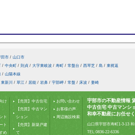
野田市
/
山口市
町
/
中央町
/
則貞
/
大字東岐波
/
寿町
/
常盤台
/
西琴芝
/
島
/
東梶返
線
/
山陽本線
東新川
/
草江
/
居能
/
岩鼻
/
宇部岬
/
常盤
/
床波
/
妻崎
宇部市の不動産情報 
向け
【売買】中古住宅
お問い合わせ
中古住宅 中古マンシ
【売買】中古マン
お客様の声
和幸不動産にお任せ
ント
ション
周辺施設検索
山口県宇部市寿町1-3-13 和
ート
【売買】新築戸建
TEL:0836-22-6336
すめ
て