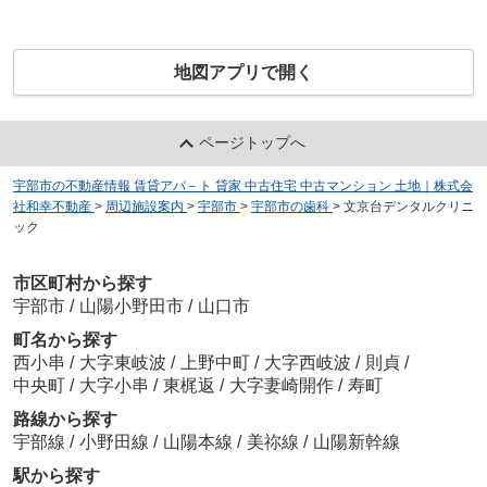
地図アプリで開く
ページトップへ
宇部市の不動産情報 賃貸アパ－ト 貸家 中古住宅 中古マンション 土地｜株式会
社和幸不動産
>
周辺施設案内
>
宇部市
>
宇部市の歯科
>
文京台デンタルクリニ
ック
市区町村から探す
宇部市
/
山陽小野田市
/
山口市
町名から探す
西小串
/
大字東岐波
/
上野中町
/
大字西岐波
/
則貞
/
中央町
/
大字小串
/
東梶返
/
大字妻崎開作
/
寿町
路線から探す
宇部線
/
小野田線
/
山陽本線
/
美祢線
/
山陽新幹線
駅から探す