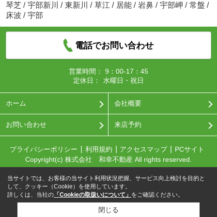
琴芝
/
宇部新川
/
東新川
/
草江
/
居能
/
岩鼻
/
宇部岬
/
常盤
/
床波
/
宇部
電話でお問い合わせ
営業時間：
9：00-17：45
定休日：
水曜日・祝日
ホーム
会社概要
お問い合わせ
来店予約
プライバシーポリシー
利用規約
アクセスマップ
PCサイト
Copyright(c) 株式会社 和幸不動産 All rights reserved.
当サイトでは、お客様の当サイト利用状況把握、サービス向上検討を目的と
して、クッキー（Cookie）を使用しています。
詳しくは、当社の
「Cookieの取扱いについて」
をご確認ください。
閉じる