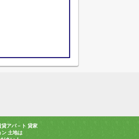
賃貸アパ－ト 貸家
ョン 土地は