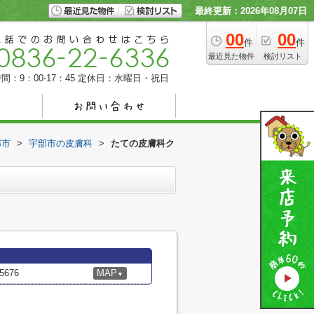
最終更新：2026年08月07日
00
00
件
件
最近見た物件
検討リスト
間：9：00-17：45
定休日：水曜日・祝日
部市
>
宇部市の皮膚科
>
たての皮膚科ク
676
MAP
▼