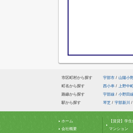
市区町村から探す
宇部市
/
山陽小
町名から探す
西小串
/
上野中
路線から探す
宇部線
/
小野田
駅から探す
琴芝
/
宇部新川
/
ホーム
【賃貸】学生
会社概要
マンション