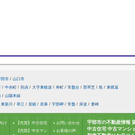
野田市
/
山口市
町
/
中央町
/
則貞
/
大字東岐波
/
寿町
/
常盤台
/
西琴芝
/
島
/
東梶返
線
/
山陽本線
東新川
/
草江
/
居能
/
岩鼻
/
宇部岬
/
常盤
/
床波
/
妻崎
宇部市の不動産情報 
向け
【売買】中古住宅
お問い合わせ
中古住宅 中古マンシ
【売買】中古マン
お客様の声