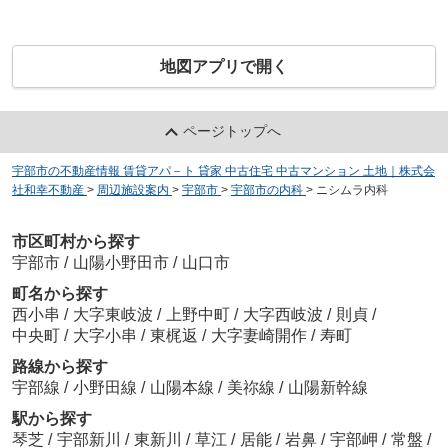
地図アプリで開く
ページトップへ
宇部市の不動産情報 賃貸アパ－ト 貸家 中古住宅 中古マンション 土地｜株式会
社和幸不動産
>
周辺施設案内
>
宇部市
>
宇部市の内科
>
ニシムラ内科
市区町村から探す
宇部市
/
山陽小野田市
/
山口市
町名から探す
西小串
/
大字東岐波
/
上野中町
/
大字西岐波
/
則貞
/
中央町
/
大字小串
/
東梶返
/
大字妻崎開作
/
寿町
路線から探す
宇部線
/
小野田線
/
山陽本線
/
美祢線
/
山陽新幹線
駅から探す
琴芝
/
宇部新川
/
東新川
/
草江
/
居能
/
岩鼻
/
宇部岬
/
常盤
/