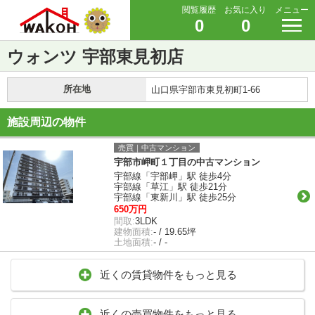
閲覧履歴
お気に入り
メニュー
0
0
ウォンツ 宇部東見初店
所在地
山口県宇部市東見初町1-66
施設周辺の物件
売買｜中古マンション
宇部市岬町１丁目の中古マンション
宇部線「宇部岬」駅 徒歩4分
宇部線「草江」駅 徒歩21分
宇部線「東新川」駅 徒歩25分
650万円
間取:
3LDK
建物面積:
- / 19.65坪
土地面積:
- / -
近くの賃貸物件をもっと見る
近くの売買物件をもっと見る