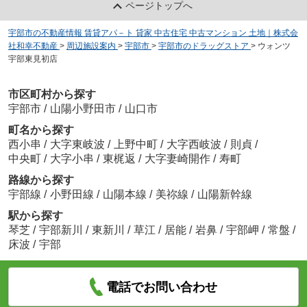
ページトップへ
宇部市の不動産情報 賃貸アパ－ト 貸家 中古住宅 中古マンション 土地｜株式会
社和幸不動産
>
周辺施設案内
>
宇部市
>
宇部市のドラッグストア
>
ウォンツ
宇部東見初店
市区町村から探す
宇部市
/
山陽小野田市
/
山口市
町名から探す
西小串
/
大字東岐波
/
上野中町
/
大字西岐波
/
則貞
/
中央町
/
大字小串
/
東梶返
/
大字妻崎開作
/
寿町
路線から探す
宇部線
/
小野田線
/
山陽本線
/
美祢線
/
山陽新幹線
駅から探す
琴芝
/
宇部新川
/
東新川
/
草江
/
居能
/
岩鼻
/
宇部岬
/
常盤
/
床波
/
宇部
電話でお問い合わせ